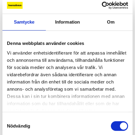
Samtycke
Information
Om
Så mycket tjänar mediecheferna
Denna webbplats använder cookies
Vi använder enhetsidentifierare för att anpassa innehållet
Så mycket tjänar 260 mediechefer
och annonserna till användarna, tillhandahålla funktioner
för sociala medier och analysera vår trafik. Vi
vidarebefordrar även sådana identifierare och annan
information från din enhet till de sociala medier och
annons- och analysföretag som vi samarbetar med.
Dessa kan i sin tur kombinera informationen med annan
information som du har tillhandahållit eller som de har
samlat in när du har använt deras tjänster.
Samtyckesval
Nödvändig