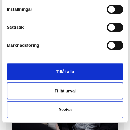
Inställningar
Enorma skillnader mellan
chefredaktörerna
Statistik
Så mycket tjänar dagspresscheferna
Marknadsföring
REPORTAGE
Tillåt alla
Tillåt urval
Avvisa