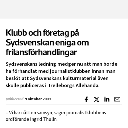
Klubb och företag på
Sydsvenskan eniga om
frilansförhandlingar
Sydsvenskans ledning medger nu att man borde
ha förhandlat med journalistklubben innan man
beslöt att Sydsvenskans kulturmaterial även
skulle publiceras i Trelleborgs Allehanda.
Dela på Facebook
Dela på X
Dela på L
Dela
9 oktober 2009
publicerad
– Vi har nått en samsyn, säger journalistklubbens
ordförande Ingrid Thulin.