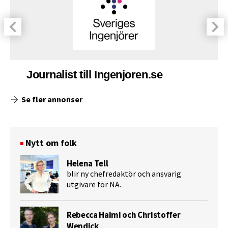
Journalist till Ingenjoren.se
Se fler annonser
Nytt om folk
Helena Tell
blir ny chefredaktör och ansvarig
utgivare för NA.
Rebecca Haimi och Christoffer
Wendick