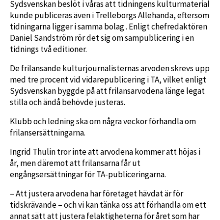
Sydsvenskan beslöt i våras att tidningens kulturmaterial
kunde publiceras även i Trelleborgs Allehanda, eftersom
tidningarna ligger i samma bolag . Enligt chefredaktören
Daniel Sandström rör det sig om sampublicering i en
tidnings två editioner.
De frilansande kulturjournalisternas arvoden skrevs upp
med tre procent vid vidarepublicering i TA, vilket enligt
Sydsvenskan byggde på att frilansarvodena länge legat
stilla och ändå behövde justeras.
Klubb och ledning ska om några veckor förhandla om
frilansersättningarna.
Ingrid Thulin tror inte att arvodena kommer att höjas i
år, men däremot att frilansarna får ut
engångsersättningar för TA-publiceringarna.
– Att justera arvodena har företaget hävdat är för
tidskrävande – och vi kan tänka oss att förhandla om ett
annat sätt att justera felaktigheterna för året som har