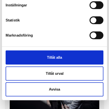
Inställningar
Enorma skillnader mellan
chefredaktörerna
Statistik
Så mycket tjänar dagspresscheferna
Marknadsföring
REPORTAGE
Tillåt alla
Tillåt urval
Avvisa