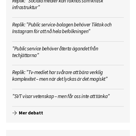
Replik: ”Sociala medier kan räknas som kritisk
infrastruktur”
Replik: ”Public service-bolagen behöver Tiktok och
Instagram för att nå hela befolkningen”
”Public service behöver återta ägandet från
techjättarna”
Replik: ”Tv-mediet har svårare att bära verklig
komplexitet – men när det lyckas är det magiskt”
”SVT visar vetenskap – men får oss inte att tänka”
Mer debatt