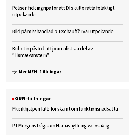
Polisen fick ingripa för att DI skulle rätta felaktigt
utpekande
Bild på misshandlad busschaufför var utpekande
Bulletin påstod att journalist var del av
”Hamasvänstern”
Mer MEN-fällningar
GRN-fällningar
Musikhjälpen fälls för skämt om funktionsnedsatta
P1 Morgons fråga om Hamashyllning var osaklig