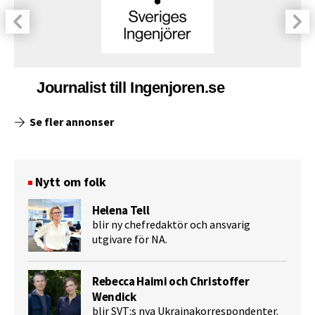
Journalist till Ingenjoren.se
Se fler annonser
Nytt om folk
Helena Tell
blir ny chefredaktör och ansvarig
utgivare för NA.
Rebecca Haimi och Christoffer
Wendick
blir SVT:s nya Ukrainakorrespondenter.