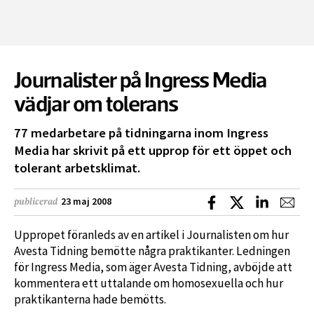
Journalister på Ingress Media
vädjar om tolerans
77 medarbetare på tidningarna inom Ingress
Media har skrivit på ett upprop för ett öppet och
tolerant arbetsklimat.
Dela på Facebook
Dela på X
Dela på L
Dela
23 maj 2008
publicerad
Uppropet föranleds av en artikel i Journalisten om hur
Avesta Tidning bemötte några praktikanter. Ledningen
för Ingress Media, som äger Avesta Tidning, avböjde att
kommentera ett uttalande om homosexuella och hur
praktikanterna hade bemötts.