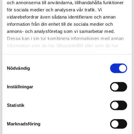
och annonserna till användarna, tillhandahålla funktioner
för sociala medier och analysera vår trafik. Vi
vidarebefordrar även sådana identifierare och annan
information från din enhet till de sociala medier och
annons- och analysföretag som vi samarbetar med.
Enorma skillnader mellan
Dessa kan i sin tur kombinera informationen med annan
chefredaktörerna
information som du har tillhandahållit eller som de har
samlat in när du har använt deras tjänster.
Så mycket tjänar dagspresscheferna
Samtyckesval
Nödvändig
REPORTAGE
Inställningar
Statistik
Marknadsföring