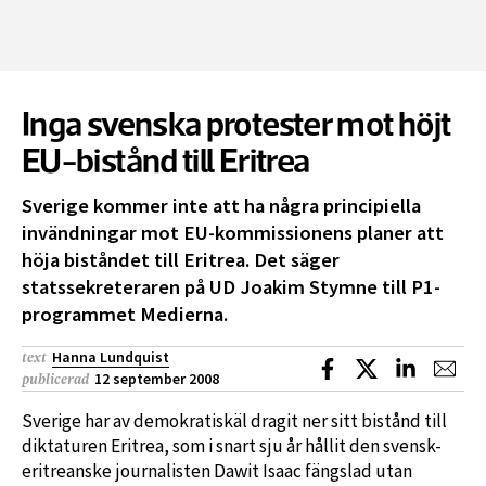
Inga svenska protester mot höjt
EU-bistånd till Eritrea
Sverige kommer inte att ha några principiella
invändningar mot EU-kommissionens planer att
höja biståndet till Eritrea. Det säger
statssekreteraren på UD Joakim Stymne till P1-
programmet Medierna.
Hanna Lundquist
text
Dela på Facebook
Dela på X
Dela på L
Dela
12 september 2008
publicerad
Sverige har av demokratiskäl dragit ner sitt bistånd till
diktaturen Eritrea, som i snart sju år hållit den svensk-
eritreanske journalisten Dawit Isaac fängslad utan