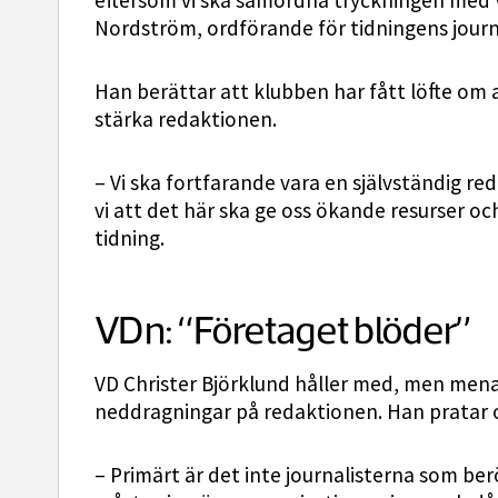
eftersom vi ska samordna tryckningen med VK
Nordström, ordförande för tidningens journ
Han berättar att klubben har fått löfte om 
stärka redaktionen.
– Vi ska fortfarande vara en självständig re
vi att det här ska ge oss ökande resurser oc
tidning.
VDn: “Företaget blöder”
VD Christer Björklund håller med, men menar 
neddragningar på redaktionen. Han pratar 
– Primärt är det inte journalisterna som ber