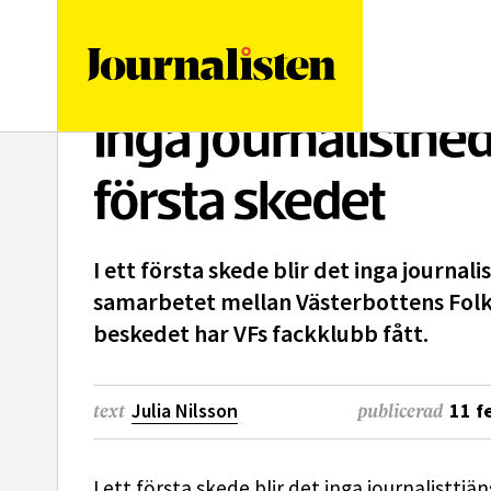
logotyp
Inga journalistne
första skedet
I ett första skede blir det inga journal
samarbetet mellan Västerbottens Folk
beskedet har VFs fackklubb fått.
Julia Nilsson
11 f
text
publicerad
I ett första skede blir det inga journalistt