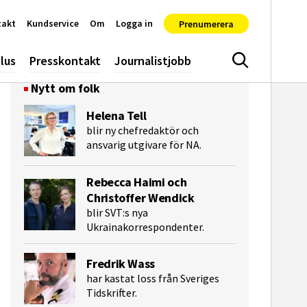
takt
Kundservice
Om
Logga in
Prenumerera
lus
Presskontakt
Journalistjobb
Sök
Nytt om folk
Helena Tell
blir ny chefredaktör och
ansvarig utgivare för NA.
Rebecca Haimi och
Christoffer Wendick
blir SVT:s nya
Ukrainakorrespondenter.
e-post
Fredrik Wass
har kastat loss från Sveriges
Tidskrifter.