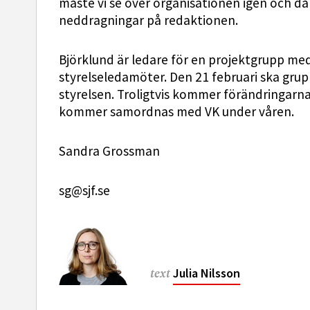
måste vi se över organisationen igen och då 
neddragningar på redaktionen.
Björklund är ledare för en projektgrupp me
styrelseledamöter. Den 21 februari ska grup
styrelsen. Troligtvis kommer förändringarn
kommer samordnas med VK under våren.
Sandra Grossman
sg@sjf.se
Julia Nilsson
text