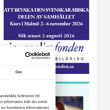
Om
ssekreterare till Sidas
Hem & Hyr
Krönikor
mmunikationsenhet
Vänersbo
andahålla funktioner för
n information från din enhet
 tur kombinera informationen