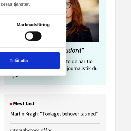
deras tjänster.
Marknadsföring
”Journalistens tio budord”
Malin Crona:
Tillåt alla
Följer du inte de här tio
budorden? Då är det inte journalistik du
gör.
Mest läst
Martin Kragh: ”Tonläget behöver tas ned”
Otrygghetens offer