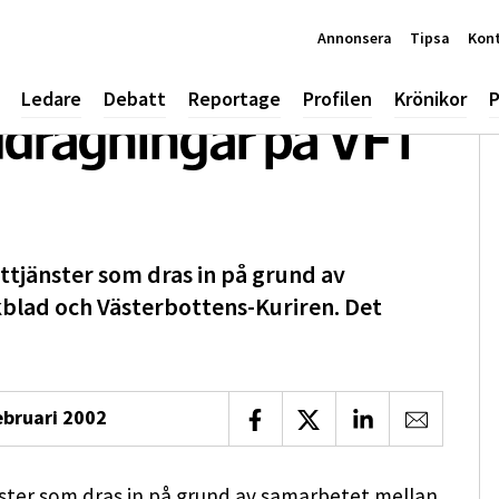
Annonsera
Tipsa
Kon
Ledare
Debatt
Reportage
Profilen
Krönikor
P
ddragningar på VF i
isttjänster som dras in på grund av
blad och Västerbottens-Kuriren. Det
ebruari 2002
Dela på Facebook
Dela på X
Dela på LinkedIn
Dela via 
jänster som dras in på grund av samarbetet mellan