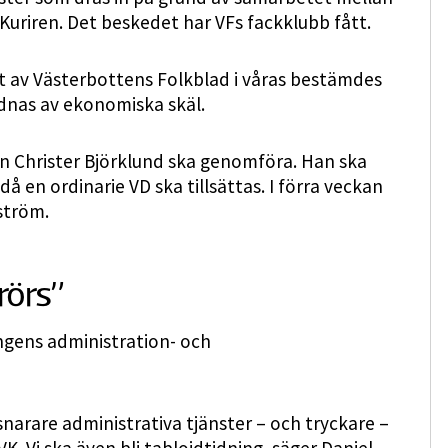
uriren. Det beskedet har VFs fackklubb fått.
t av Västerbottens Folkblad i våras bestämdes
rdnas av ekonomiska skäl.
n Christer Björklund ska genomföra. Han ska
 då en ordinarie VD ska tillsättas. I förra veckan
ström.
rörs”
ngens administration- och
 snarare administrativa tjänster – och tryckare –