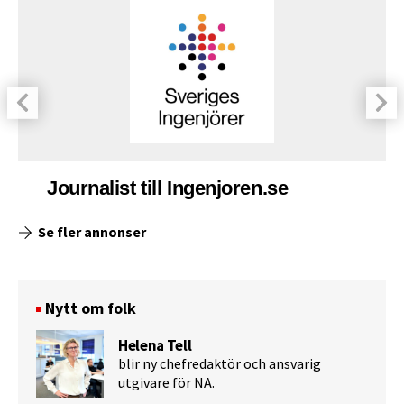
Journalist till Ingenjoren.se
Se fler annonser
Nytt om folk
Helena Tell
blir ny chefredaktör och ansvarig
utgivare för NA.