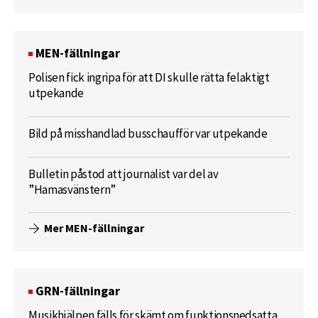
MEN-fällningar
Polisen fick ingripa för att DI skulle rätta felaktigt
utpekande
Bild på misshandlad busschaufför var utpekande
Bulletin påstod att journalist var del av
”Hamasvänstern”
Mer MEN-fällningar
GRN-fällningar
Musikhjälpen fälls för skämt om funktionsnedsatta