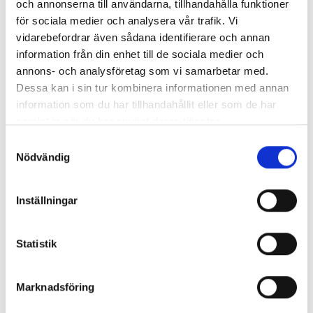
och annonserna till användarna, tillhandahålla funktioner
för sociala medier och analysera vår trafik. Vi
vidarebefordrar även sådana identifierare och annan
information från din enhet till de sociala medier och
annons- och analysföretag som vi samarbetar med.
Enorma skillnader mellan
Dessa kan i sin tur kombinera informationen med annan
chefredaktörerna
information som du har tillhandahållit eller som de har
samlat in när du har använt deras tjänster.
Så mycket tjänar dagspresscheferna
Samtyckesval
Nödvändig
REPORTAGE
Inställningar
Statistik
Marknadsföring