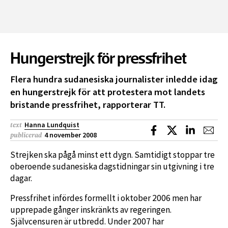
Hungerstrejk för pressfrihet
Flera hundra sudanesiska journalister inledde idag
en hungerstrejk för att protestera mot landets
bristande pressfrihet, rapporterar TT.
Hanna Lundquist
text
Dela på Facebook
Dela på X
Dela på L
Dela
4 november 2008
publicerad
Strejken ska pågå minst ett dygn. Samtidigt stoppar tre
oberoende sudanesiska dagstidningar sin utgivning i tre
dagar.
Pressfrihet infördes formellt i oktober 2006 men har
upprepade gånger inskränkts av regeringen.
Självcensuren är utbredd. Under 2007 har