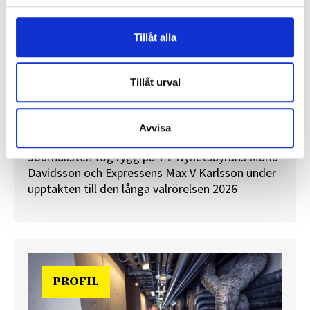
Tillåt alla
Tillåt urval
”Valåret känns som att sprinta ett
maraton”
En välfylld telefonbok och foträta skor – två
Avvisa
centrala arbetsredskap för politikreportrar.
Journalisten tog rygg på TT Nyhetsbyråns Maria
Davidsson och Expressens Max V Karlsson under
upptakten till den långa valrörelsen 2026
PROFIL