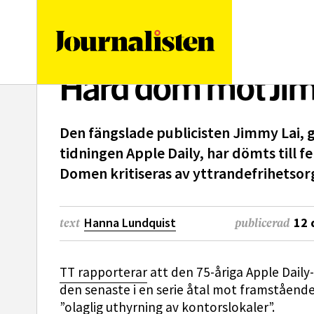
logotyp
Hård dom mot Jimm
Den fängslade publicisten Jimmy Lai,
tidningen Apple Daily, har dömts till f
Domen kritiseras av yttrandefrihetsor
Hanna Lundquist
12 
text
publicerad
TT rapporterar
att den 75-åriga Apple Dail
den senaste i en serie åtal mot framstående a
”olaglig uthyrning av kontorslokaler”.