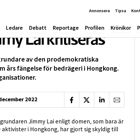
Annonsera
Tipsa
Kon
Ledare
Debatt
Reportage
Profilen
Krönikor
P
y Lai kritiseras
 grundare av den prodemokratiska
em års fängelse för bedrägeri i Hongkong.
ganisationer.
december 2022
Dela på Facebook
Dela på X
Dela på LinkedIn
Dela via 
y-grundaren Jimmy Lai enligt domen, som bara är
ktivister i Hongkong, har gjort sig skyldig till