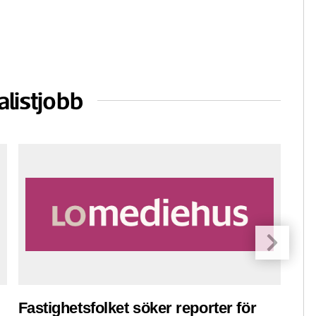
alistjobb
Fastighetsfolket söker reporter för
Pre