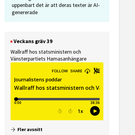
uppenbart det är att deras texter är AI-
genererade
Veckans gräv 39
Wallraff hos statsministern och
Vänsterpartiets Hamasanhängare
Fler avsnitt
ssekreterare till Sidas
Hem & Hyr