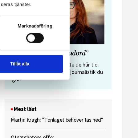
deras tjänster.
Marknadsföring
”Journalistens tio budord”
Malin Crona:
Tillåt alla
Följer du inte de här tio
budorden? Då är det inte journalistik du
gör.
Mest läst
Martin Kragh: ”Tonläget behöver tas ned”
Otrygghetens offer