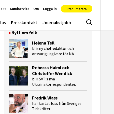
takt
Kundservice
Om
Logga in
Prenumerera
lus
Presskontakt
Journalistjobb
Sök
Nytt om folk
Helena Tell
blir ny chefredaktör och
ansvarig utgivare för NA.
Rebecca Haimi och
Christoffer Wendick
blir SVT:s nya
e-post
Ukrainakorrespondenter.
Fredrik Wass
har kastat loss från Sveriges
Tidskrifter.