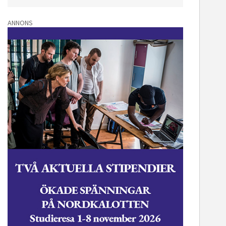
mmunikationsenhet
Vänersbo
ANNONS