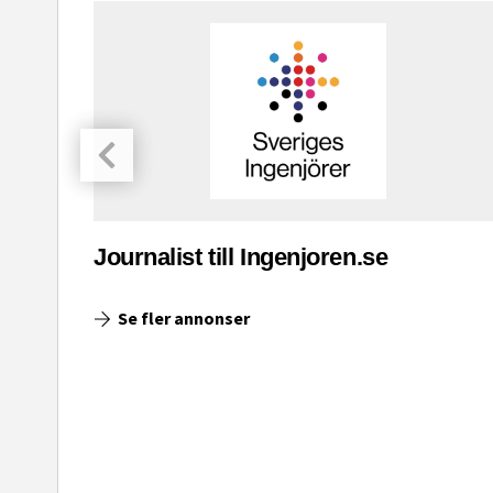
asinet
Journalist till Ingenjoren.se
Se fler annonser