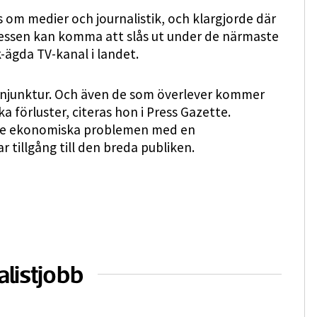
s om medier och journalistik, och klargjorde där
ressen kan komma att slås ut under de närmaste
k-ägda TV-kanal i landet.
konjunktur. Och även de som överlever kommer
förluster, citeras hon i Press Gazette.
 de ekonomiska problemen med en
r tillgång till den breda publiken.
alistjobb