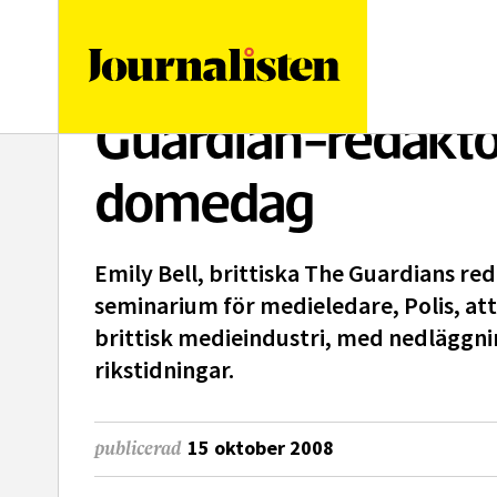
logotyp
Guardian-redaktö
domedag
Emily Bell, brittiska The Guardians red
seminarium för medieledare, Polis, att 
brittisk medieindustri, med nedläggni
rikstidningar.
15 oktober 2008
publicerad