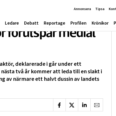
Annonsera
Tipsa
Kon
Ledare
Debatt
Reportage
Profilen
Krönikor
P
r förutspår medial
aktör, deklarerade i går under ett
nästa två år kommer att leda till en slakt i
ng av närmare ett halvt dussin av landets
Dela på Facebook
Dela på X
Dela på LinkedIn
Dela via 