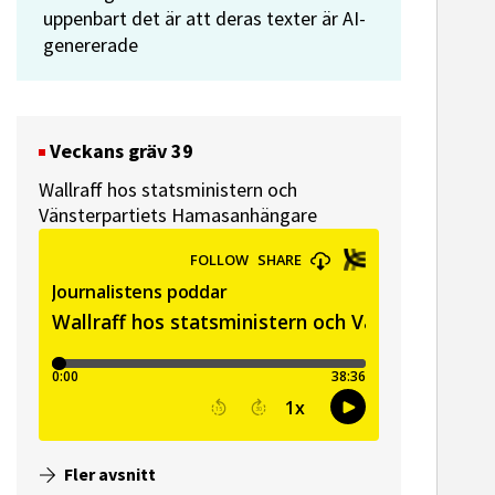
uppenbart det är att deras texter är AI-
genererade
Veckans gräv 39
Wallraff hos statsministern och
Vänsterpartiets Hamasanhängare
ssekreterare till Sidas
Hem & Hyr
mmunikationsenhet
Vänersbo
Fler avsnitt