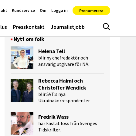
takt
Kundservice
Om
Logga in
Prenumerera
lus
Presskontakt
Journalistjobb
Sök
Nytt om folk
Helena Tell
blir ny chefredaktör och
ansvarig utgivare för NA.
Rebecca Haimi och
Christoffer Wendick
blir SVT:s nya
Ukrainakorrespondenter.
Fredrik Wass
e-post
har kastat loss från Sveriges
Tidskrifter.