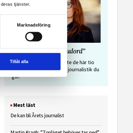
deras tjänster.
Marknadsföring
”Journalistens tio budord”
Malin Crona:
Tillåt alla
Följer du inte de här tio
budorden? Då är det inte journalistik du
gör.
Mest läst
De kan bli Årets journalist
Martin Kragh: ”Tonläget behöver tas ned”