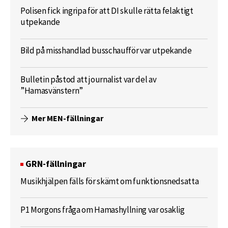
Polisen fick ingripa för att DI skulle rätta felaktigt
utpekande
Bild på misshandlad busschaufför var utpekande
Bulletin påstod att journalist var del av
”Hamasvänstern”
Mer MEN-fällningar
GRN-fällningar
Musikhjälpen fälls för skämt om funktionsnedsatta
P1 Morgons fråga om Hamashyllning var osaklig