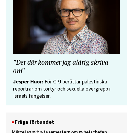
”Det där kommer jag aldrig skriva
om”
Jesper Huor:
För CPJ berättar palestinska
reportrar om tortyr och sexuella övergrepp i
Israels fängelser.
Fråga förbundet
Måste jag avbryta semestern om nyhetschefen