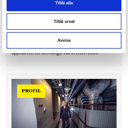
Tillåt alla
”Valåret känns som att sprinta ett
maraton”
Tillåt urval
En välfylld telefonbok och foträta skor – två
centrala arbetsredskap för politikreportrar.
Journalisten tog rygg på TT Nyhetsbyråns Maria
Avvisa
Davidsson och Expressens Max V Karlsson under
upptakten till den långa valrörelsen 2026
PROFIL