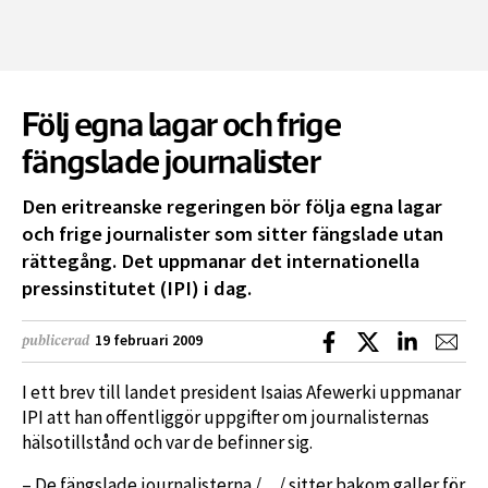
Följ egna lagar och frige
fängslade journalister
Den eritreanske regeringen bör följa egna lagar
och frige journalister som sitter fängslade utan
rättegång. Det uppmanar det internationella
pressinstitutet (IPI) i dag.
Dela på Facebook
Dela på X
Dela på L
Dela
19 februari 2009
publicerad
I ett brev till landet president Isaias Afewerki uppmanar
IPI att han offentliggör uppgifter om journalisternas
hälsotillstånd och var de befinner sig.
– De fängslade journalisterna /…/ sitter bakom galler för