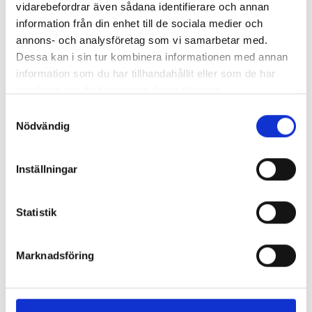
vidarebefordrar även sådana identifierare och annan
Enorma skillnader mellan
information från din enhet till de sociala medier och
chefredaktörerna
annons- och analysföretag som vi samarbetar med.
Dessa kan i sin tur kombinera informationen med annan
Så mycket tjänar dagspresscheferna
information som du har tillhandahållit eller som de har
samlat in när du har använt deras tjänster.
Samtyckesval
Nödvändig
REPORTAGE
Inställningar
Statistik
Marknadsföring