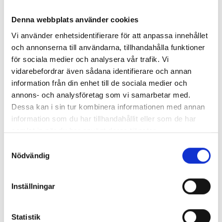
Denna webbplats använder cookies
Vi använder enhetsidentifierare för att anpassa innehållet
och annonserna till användarna, tillhandahålla funktioner
för sociala medier och analysera vår trafik. Vi
vidarebefordrar även sådana identifierare och annan
information från din enhet till de sociala medier och
annons- och analysföretag som vi samarbetar med.
Dessa kan i sin tur kombinera informationen med annan
information som du har tillhandahållit eller som de har
samlat in när du har använt deras tjänster.
Enorma skillnader mellan
Samtyckesval
Nödvändig
chefredaktörerna
Så mycket tjänar dagspresscheferna
Inställningar
Statistik