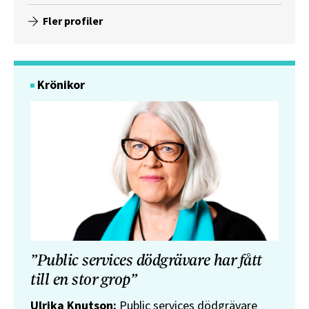
Fler profiler
Krönikor
”Public services dödgrävare har fått
till en stor grop”
Ulrika Knutson:
Public services dödgrävare