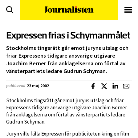
logotyp
Sök
Men
Expressen frias i Schymanmålet
Stockholms tingsrätt går emot juryns utslag och
friar Expressens tidigare ansvarige utgivare
Joachim Berner från anklagelserna om förtal av
vänsterpartiets ledare Gudrun Schyman.
Dela på Facebook
Dela på X
Dela på L
Dela
23 maj 2002
publicerad
Stockholms tingsrätt går emot juryns utslag och friar
Expressens tidigare ansvarige utgivare Joachim Berner
från anklagelserna om förtal av vänsterpartiets ledare
Gudrun Schyman.
Juryn ville fälla Expressen för publiciteten kring en film