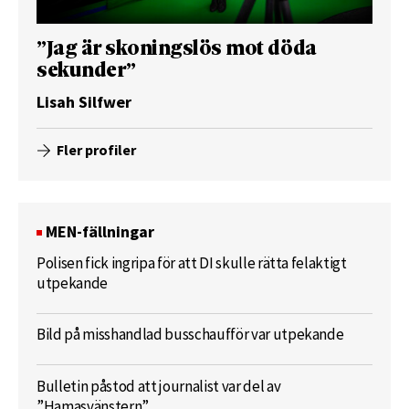
”Jag är skoningslös mot döda
sekunder”
Lisah Silfwer
Fler profiler
MEN-fällningar
Polisen fick ingripa för att DI skulle rätta felaktigt
utpekande
Bild på misshandlad busschaufför var utpekande
Bulletin påstod att journalist var del av
”Hamasvänstern”