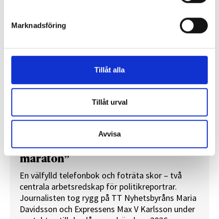
REPORTAGE
Marknadsföring
Tillåt alla
Tillåt urval
Avvisa
”Valåret känns som att sprinta ett
maraton”
En välfylld telefonbok och foträta skor – två
centrala arbetsredskap för politikreportrar.
Journalisten tog rygg på TT Nyhetsbyråns Maria
Davidsson och Expressens Max V Karlsson under