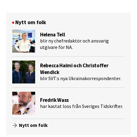
Nytt om folk
Helena Tell
blir ny chefredaktör och ansvarig
utgivare för NA.
Rebecca Haimi och Christoffer
Wendick
blir SVT:s nya Ukrainakorrespondenter.
Fredrik Wass
har kastat loss från Sveriges Tidskrifter.
Nytt om folk