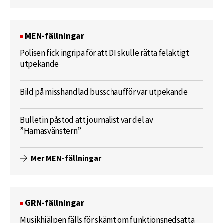
MEN-fällningar
Polisen fick ingripa för att DI skulle rätta felaktigt
utpekande
Bild på misshandlad busschaufför var utpekande
Bulletin påstod att journalist var del av
”Hamasvänstern”
Mer MEN-fällningar
GRN-fällningar
Musikhjälpen fälls för skämt om funktionsnedsatta