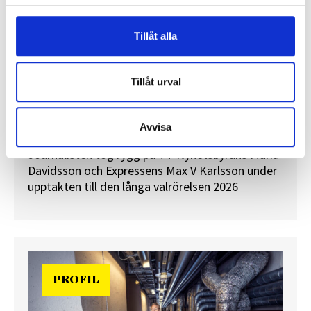
Tillåt alla
”Valåret känns som att sprinta ett
Tillåt urval
maraton”
En välfylld telefonbok och foträta skor – två
Avvisa
centrala arbetsredskap för politikreportrar.
Journalisten tog rygg på TT Nyhetsbyråns Maria
Davidsson och Expressens Max V Karlsson under
upptakten till den långa valrörelsen 2026
PROFIL