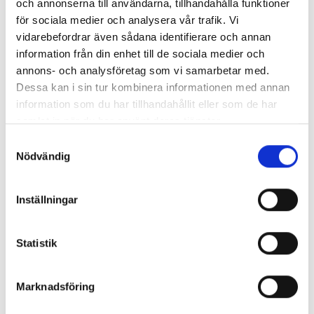
och annonserna till användarna, tillhandahålla funktioner
för sociala medier och analysera vår trafik. Vi
vidarebefordrar även sådana identifierare och annan
information från din enhet till de sociala medier och
annons- och analysföretag som vi samarbetar med.
Enorma skillnader mellan
Dessa kan i sin tur kombinera informationen med annan
chefredaktörerna
information som du har tillhandahållit eller som de har
samlat in när du har använt deras tjänster.
Så mycket tjänar dagspresscheferna
Samtyckesval
Nödvändig
REPORTAGE
Inställningar
Statistik
Marknadsföring