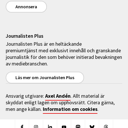
Annonsera
Journalisten Plus
Journalisten Plus är en heltäckande
premiumtjänst med exklusivt innehåll och granskande
journalistik för den som behöver initierad bevakningen
av mediebranschen.
Läs mer om Journalisten Plus
Axel Andén
Ansvarig utgivare:
. Allt material är
skyddat enligt lagen om upphovsrätt. Citera gärna,
Information om cookies
men ange källan.
.
Facebook
Instagram
Linkedin
Youtube
Mastodon
Bluesky
Threads