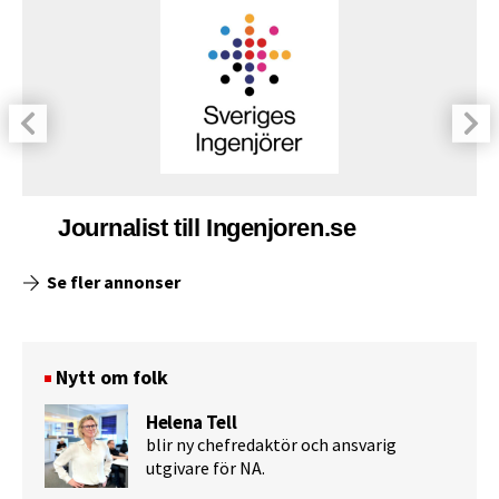
Journalist till Ingenjoren.se
Se fler annonser
Nytt om folk
Helena Tell
blir ny chefredaktör och ansvarig
utgivare för NA.