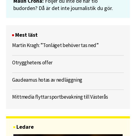
Malin Crona:
Följer du inte de här tio
budorden? Då är det inte journalistik du gör.
Mest läst
Martin Kragh: ”Tonläget behöver tas ned”
Otrygghetens offer
Gaudeamus hotas av nedläggning
Mittmedia flyttar sportbevakning till Västerås
Ledare