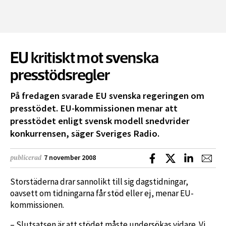
EU kritiskt mot svenska
presstödsregler
På fredagen svarade EU svenska regeringen om
presstödet. EU-kommissionen menar att
presstödet enligt svensk modell snedvrider
konkurrensen, säger Sveriges Radio.
Dela på Facebook
Dela på X
Dela på L
Dela
7 november 2008
publicerad
Storstäderna drar sannolikt till sig dagstidningar,
oavsett om tidningarna får stöd eller ej, menar EU-
kommissionen.
– Slutsatsen är att stödet måste undersökas vidare. Vi