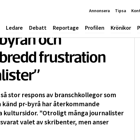
Annonsera
Tipsa
Kon
Ledare
Debatt
Reportage
Profilen
Krönikor
P
-byrån och
bredd frustration
ister”
t så stor respons av branschkollegor som
en känd pr-byrå har återkommande
a kultursidor. ”Otroligt många journalister
rsvarat valet av skribenter, men anser