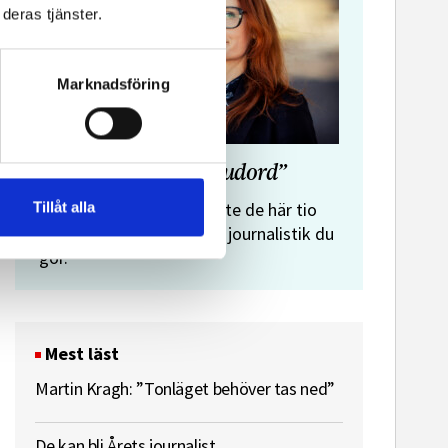
deras tjänster.
Marknadsföring
”Journalistens tio budord”
Malin Crona:
Tillåt alla
Följer du inte de här tio
budorden? Då är det inte journalistik du
gör.
Mest läst
Martin Kragh: ”Tonläget behöver tas ned”
De kan bli Årets journalist