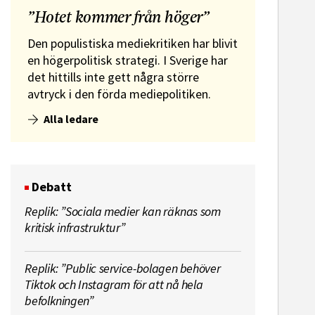
”Hotet kommer från höger”
Den populistiska mediekritiken har blivit
en högerpolitisk strategi. I Sverige har
det hittills inte gett några större
rtchef till Mariestads-Tidningen
Lokalreda
avtryck i den förda mediepolitiken.
Tidninge
Alla ledare
Debatt
Replik: ”Sociala medier kan räknas som
kritisk infrastruktur”
Replik: ”Public service-bolagen behöver
Tiktok och Instagram för att nå hela
befolkningen”