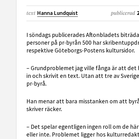
Hanna Lundquist
text
publicerad
I söndags publicerades Aftonbladets biträd
personer på pr-byrån 500 har skribentuppd
respektive Göteborgs-Postens kultursidor.
– Grundproblemet jag ville fånga är att de
in och skrivit en text. Utan att tre av Sveri
pr-byrå.
Han menar att bara misstanken om att byrå
skriver räcker.
– Det spelar egentligen ingen roll om de här
eller inte. Problemet ligger hos kulturreda