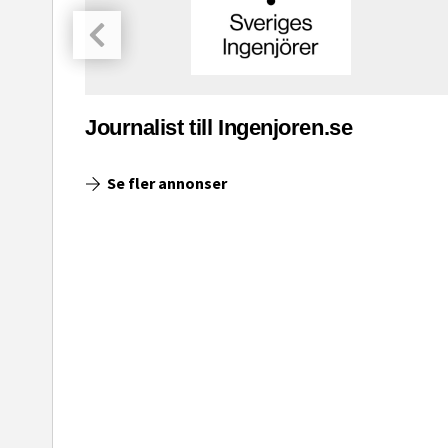
asinet
Journalist till Ingenjoren.se
Se fler annonser