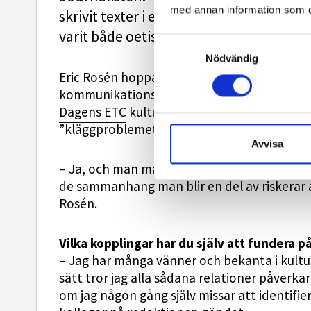
med annan information som du 
skrivit texter i eget namn någonsin sku
varit både oetiskt och lite sorgligt.”
Samtyckesval
Nödvändig
Eric Rosén hoppas att alla redaktioner nu fun
kommunikationsbranschen generellt.
Dagens ETC
kulturreporter Kristin Mc Millen
”kläggproblemet är större än 500 Stockholm
Avvisa
– Ja, och man måste vara vaksam på sig själv
de sammanhang man blir en del av riskerar a
Rosén.
Vilka kopplingar har du själv att fundera p
– Jag har många vänner och bekanta i kultu
sätt tror jag alla sådana relationer påverkar
om jag någon gång själv missar att identifie