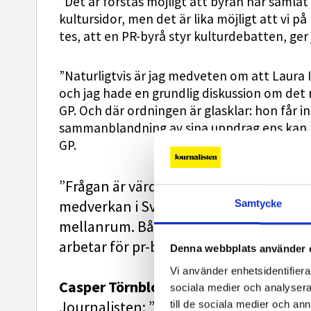
”Det är förstås möjligt att byrån har samla
kultursidor, men det är lika möjligt att vi p
tes, att en PR-byrå styr kulturdebatten, ger
”Naturligtvis är jag medveten om att Laura
och jag hade en grundlig diskussion om det n
GP. Och där ordningen är glasklar: hon får i
sammanblandning av sina uppdrag ens kan 
GP.
”Frågan är värd att diskutera men Eric R
medverkan i SvD Kultur är det fråga om 
Samtycke
mellanrum. Båda gångerna har det fra
arbetar för pr-byrån”, skriver Lisa Ireniu
Denna webbplats använder 
Vi använder enhetsidentifierar
Casper Törnblom, som är
vd på 500 och 
sociala medier och analysera 
Journalisten: ”Jag är 100 procent trygg
till de sociala medier och a