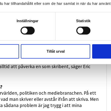
har tillhandahållit eller som de har samlat in när du har använt 
lle gjort det påverkade av en kund. De hade
Inställningar
Statistik
derar kring hur man förhåller sig till pr- och
 skriver i en kommentar till Roséns text att
”. Eric Rosén håller med om det.
Tillåt urval
. De sociala kontakter, de rum man vistas i och
lltid att påverka en som skribent, säger Eric
å?
rvärlden, politiken och mediebranschen. På ett
 vad man skriver eller avstår ifrån att skriva. Men
ra sådana problem är jag trygg i att mina