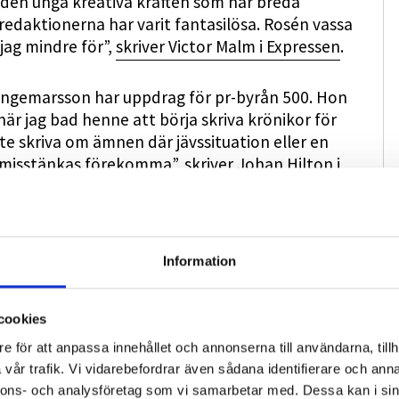
t den unga kreativa kraften som när breda
å redaktionerna har varit fantasilösa. Rosén vassa
 jag mindre för”,
skriver Victor Malm i Expressen
.
 Ingemarsson har uppdrag för pr-byrån 500. Hon
är jag bad henne att börja skriva krönikor för
nte skriva om ämnen där jävssituation eller en
misstänkas förekomma”, skriver
Johan Hilton
i
osén tar i väl mycket här. Vad gäller
två kulturdebattsartiklar, med ett års
Information
mgått att skribenten Casper Törnblom
s på Twitter.
cookies
e för att anpassa innehållet och annonserna till användarna, tillh
har skrivit i SvD Kultur, skriver till
vår trafik. Vi vidarebefordrar även sådana identifierare och anna
 i att ingen av de personer från byrån som
nnons- och analysföretag som vi samarbetar med. Dessa kan i sin