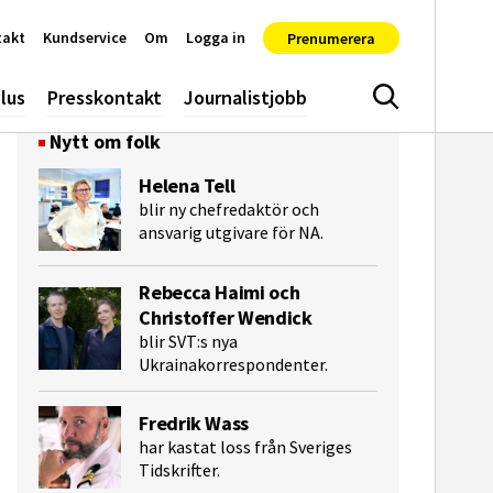
takt
Kundservice
Om
Logga in
Prenumerera
lus
Presskontakt
Journalistjobb
Sök
Nytt om folk
Helena Tell
blir ny chefredaktör och
ansvarig utgivare för NA.
Rebecca Haimi och
Christoffer Wendick
blir SVT:s nya
Ukrainakorrespondenter.
Fredrik Wass
har kastat loss från Sveriges
Tidskrifter.