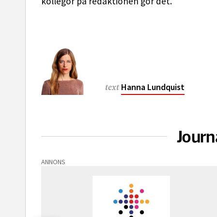
kollegor på redaktionen gör det.
Hanna Lundquist
text
Journ
ANNONS