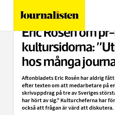
logotyp
Eric Rosén om pr
kultursidorna: ”Ut
hos många journal
Aftonbladets Eric Rosén har aldrig fåt
efter texten om att medarbetare på 
skrivuppdrag på tre av Sveriges störst
har hört av sig.” Kulturcheferna har fö
också att frågan är värd att diskutera.