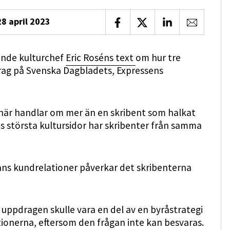
28 april 2023
Dela på Facebook
Dela på X
Dela på LinkedIn
Dela via 
ande kulturchef
Eric Roséns text
om hur tre
rag på Svenska Dagbladets, Expressens
t här handlar om mer än en skribent som halkat
ges största kultursidor har skribenter från samma
ns kundrelationer påverkar det skribenterna
 uppdragen skulle vara en del av en byråstrategi
ktionerna, eftersom den frågan inte kan besvaras.