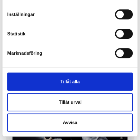
Inställningar
Enorma skillnader mellan
chefredaktörerna
Statistik
Så mycket tjänar dagspresscheferna
Marknadsföring
REPORTAGE
Tillåt alla
Tillåt urval
Avvisa