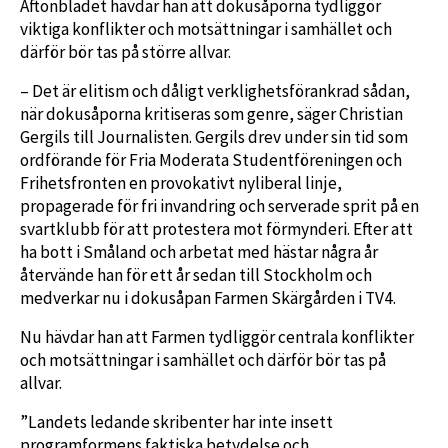
Aftonbladet hävdar han att dokusåporna tydliggör
viktiga konflikter och motsättningar i samhället och
därför bör tas på större allvar.
– Det är elitism och dåligt verklighetsförankrad sådan,
när dokusåporna kritiseras som genre, säger Christian
Gergils till Journalisten. Gergils drev under sin tid som
ordförande för Fria Moderata Studentföreningen och
Frihetsfronten en provokativt nyliberal linje,
propagerade för fri invandring och serverade sprit på en
svartklubb för att protestera mot förmynderi. Efter att
ha bott i Småland och arbetat med hästar några år
återvände han för ett år sedan till Stockholm och
medverkar nu i dokusåpan Farmen Skärgården i TV4.
Nu hävdar han att Farmen tydliggör centrala konflikter
och motsättningar i samhället och därför bör tas på
allvar.
”Landets ledande skribenter har inte insett
programformens faktiska betydelse och