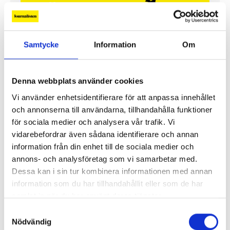
Samtycke
Information
Om
Denna webbplats använder cookies
Så mycket tjänar mediecheferna
Vi använder enhetsidentifierare för att anpassa innehållet
och annonserna till användarna, tillhandahålla funktioner
Så mycket tjänar 260 mediechefer
för sociala medier och analysera vår trafik. Vi
vidarebefordrar även sådana identifierare och annan
information från din enhet till de sociala medier och
annons- och analysföretag som vi samarbetar med.
Dessa kan i sin tur kombinera informationen med annan
information som du har tillhandahållit eller som de har
samlat in när du har använt deras tjänster.
Samtyckesval
Nödvändig