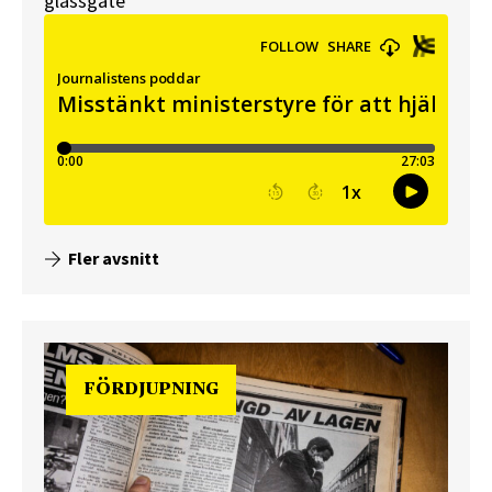
glassgate
Fler avsnitt
FÖRDJUPNING