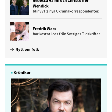
Rebecca Haimi och Christoffer
Wendick
blir SVT:s nya Ukrainakorrespondenter.
Fredrik Wass
har kastat loss från Sveriges Tidskrifter.
Nytt om folk
Krönikor