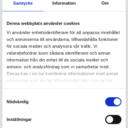
Samtycke
Information
Om
Så mycket tjänar 260 mediechefer
Denna webbplats använder cookies
Vi använder enhetsidentifierare för att anpassa innehållet
och annonserna till användarna, tillhandahålla funktioner
för sociala medier och analysera vår trafik. Vi
vidarebefordrar även sådana identifierare och annan
information från din enhet till de sociala medier och
annons- och analysföretag som vi samarbetar med.
Dessa kan i sin tur kombinera informationen med annan
information som du har tillhandahållit eller som de har
samlat in när du har använt deras tjänster.
Samtyckesval
Enorma skillnader mellan
Nödvändig
chefredaktörerna
Inställningar
Så mycket tjänar dagspresscheferna