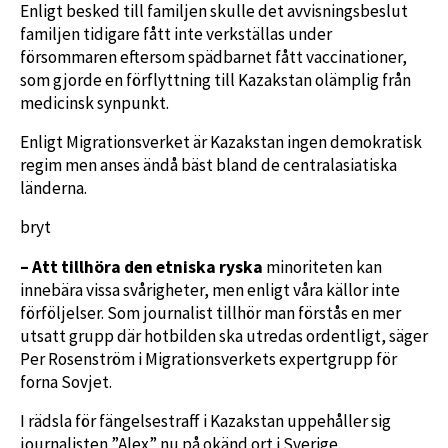
Enligt besked till familjen skulle det avvisningsbeslut
familjen tidigare fått inte verkställas under
försommaren eftersom spädbarnet fått vaccinationer,
som gjorde en förflyttning till Kazakstan olämplig från
medicinsk synpunkt.
Enligt Migrationsverket är Kazakstan ingen demokratisk
regim men anses ändå bäst bland de centralasiatiska
länderna.
bryt
– Att tillhöra den etniska ryska
minoriteten kan
innebära vissa svårigheter, men enligt våra källor inte
förföljelser. Som journalist tillhör man förstås en mer
utsatt grupp där hotbilden ska utredas ordentligt, säger
Per Rosenström i Migrationsverkets expertgrupp för
forna Sovjet.
I rädsla för fängelsestraff i Kazakstan uppehåller sig
journalisten ”Alex” nu på okänd ort i Sverige.