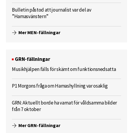
Bulletin påstod att journalist var del av
”Hamasvänstern”
Mer MEN-fällningar
GRN-fällningar
Musikhjälpen fälls för skämt om funktionsnedsatta
P1 Morgons fråga om Hamashyllning var osaklig
GRN: Aktuellt borde ha varnat för våldsamma bilder
från 7 oktober
Mer GRN-fällningar