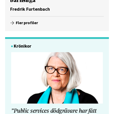
barnsliga”
Fredrik Furtenbach
Fler profiler
Krönikor
”Public services dödgrävare har fått