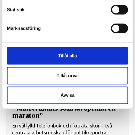
Statistik
REPORTAGE
Marknadsföring
Tillåt alla
Tillåt urval
Avvisa
”Valåret känns som att sprinta ett
maraton”
En välfylld telefonbok och foträta skor – två
centrala arbetsredskap för politikreportrar.