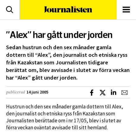
logotyp
Sök
Men
”Alex” har gått under jorden
Sedan hustrun och den sex månader gamla
dottern till “Alex”, den journalist och etniska ryss
från Kazakstan som Journalisten tidigare
berättat om, blev avvisade i slutet av förra veckan
har “Alex” gått under jorden.
Dela på Facebook
Dela på X
Dela på L
Dela
14 juni 2005
publicerad
Hustrun och den sex månader gamla dottern till Alex,
den journalist och etniska ryss från Kazakstan som
Journalisten berättade om i nr 17/05, blev i slutet av
förra veckan oväntat avvisade till sitt hemland.