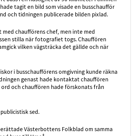
 hade tagit en bild som visade en busschaufför
and och tidningen publicerade bilden pixlad.
at med chaufförens chef, men inte med
ssen stilla när fotografiet togs. Chauffören
ramgick vilken vägsträcka det gällde och när
skor i busschaufförens omgivning kunde räkna
idningen genast hade kontaktat chauffören
t ord och chauffören hade förskonats från
ublicistisk sed.
e berättade Västerbottens Folkblad om samma