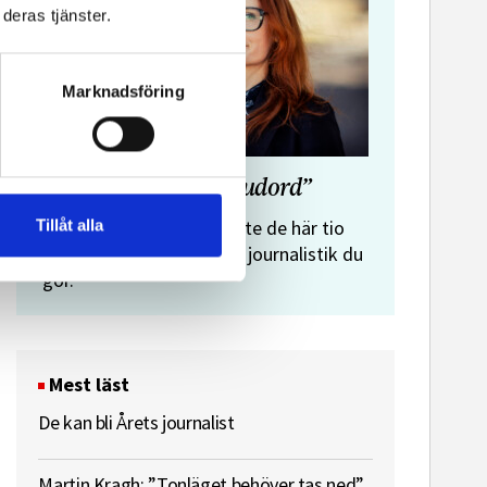
deras tjänster.
Marknadsföring
”Journalistens tio budord”
Malin Crona:
Tillåt alla
Följer du inte de här tio
budorden? Då är det inte journalistik du
gör.
Mest läst
De kan bli Årets journalist
Martin Kragh: ”Tonläget behöver tas ned”