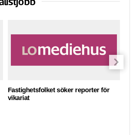
alistjobb
Fastighetsfolket söker reporter för
Pre
vikariat
ko