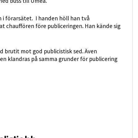
med buss till Umeå.
i förarsätet. I handen höll han två
at chauffören före publiceringen. Han kände sig
 brutit mot god publicistisk sed. Även
en klandras på samma grunder för publicering