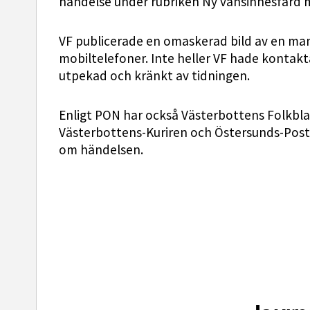
händelse under rubriken Ny vansinnesfärd 
VF publicerade en omaskerad bild av en man 
mobiltelefoner. Inte heller VF hade kontakt
utpekad och kränkt av tidningen.
Enligt PON har också Västerbottens Folkblad
Västerbottens-Kuriren och Östersunds-Post
om händelsen.