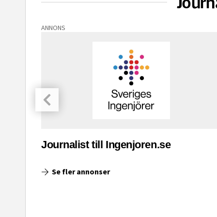
Journ
ANNONS
asinet
Journalist till Ingenjoren.se
Se fler annonser