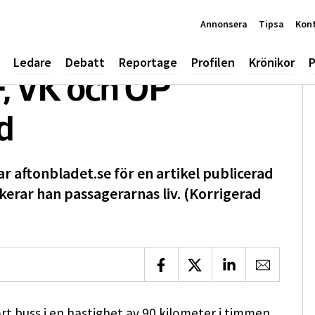
Annonsera
Tipsa
Kon
Ledare
Debatt
Reportage
Profilen
Krönikor
P
F, VK och ÖP
d
 aftonbladet.se för en artikel publicerad
erar han passagerarnas liv. (Korrigerad
Dela på Facebook
Dela på X
Dela på LinkedIn
Dela via 
t buss i en hastighet av 90 kilometer i timmen