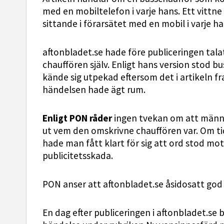
med en mobiltelefon i varje hans. Ett vittne
sittande i förarsätet med en mobil i varje h
aftonbladet.se hade före publiceringen tal
chauffören själv. Enligt hans version stod bu
kände sig utpekad eftersom det i artikeln f
händelsen hade ägt rum.
Enligt PON råder
ingen tvekan om att männi
ut vem den omskrivne chauffören var. Om t
hade man fått klart för sig att ord stod mo
publicitetsskada.
PON anser att aftonbladet.se åsidosatt god p
En dag efter publiceringen i aftonbladet.s