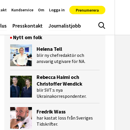
takt
Kundservice
Om
Logga in
Prenumerera
lus
Presskontakt
Journalistjobb
Sök
Nytt om folk
Helena Tell
blir ny chefredaktör och
ansvarig utgivare för NA.
Rebecca Haimi och
Christoffer Wendick
blir SVT:s nya
Ukrainakorrespondenter.
e-post
Fredrik Wass
har kastat loss från Sveriges
Tidskrifter.