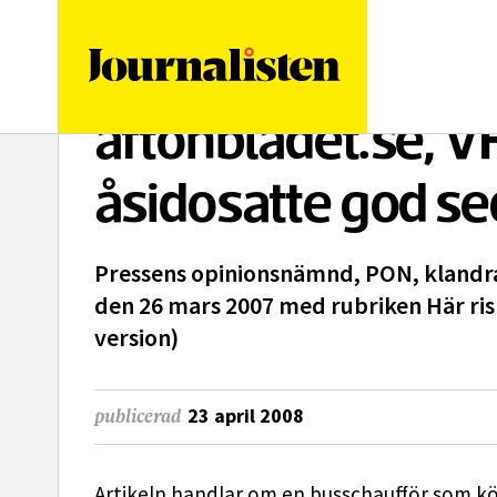
logotyp
aftonbladet.se, V
åsidosatte god se
Pressens opinionsnämnd, PON, klandrar
den 26 mars 2007 med rubriken Här risk
version)
23 april 2008
publicerad
Artikeln handlar om en busschaufför som kör