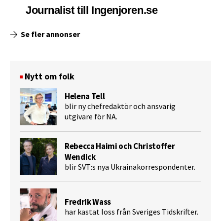
Journalist till Ingenjoren.se
Se fler annonser
Nytt om folk
Helena Tell
blir ny chefredaktör och ansvarig
utgivare för NA.
Rebecca Haimi och Christoffer
Wendick
blir SVT:s nya Ukrainakorrespondenter.
Fredrik Wass
har kastat loss från Sveriges Tidskrifter.