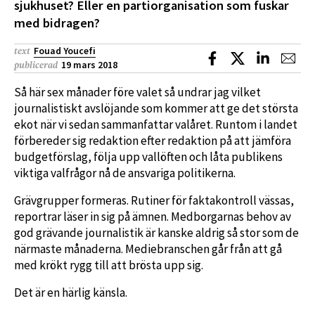
sjukhuset? Eller en partiorganisation som fuskar
med bidragen?
Fouad Youcefi
text
Dela på Facebook
Dela på X
Dela på L
Dela
19 mars 2018
publicerad
Så här sex månader före valet så undrar jag vilket
journalistiskt avslöjande som kommer att ge det största
ekot när vi sedan sammanfattar valåret. Runtom i landet
förbereder sig redaktion efter redaktion på att jämföra
budgetförslag, följa upp vallöften och låta publikens
viktiga valfrågor nå de ansvariga politikerna.
Grävgrupper formeras. Rutiner för faktakontroll vässas,
reportrar läser in sig på ämnen. Medborgarnas behov av
god grävande journalistik är kanske aldrig så stor som de
närmaste månaderna. Mediebranschen går från att gå
med krökt rygg till att brösta upp sig.
Det är en härlig känsla.