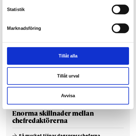
Så mycket tjänar mediecheferna
Statistik
Så mycket tjänar 260 mediechefer
Marknadsföring
Tillåt alla
Tillåt urval
Avvisa
Enorma skillnader mellan
chefredaktörerna
Så mycket tjänar dagspresscheferna