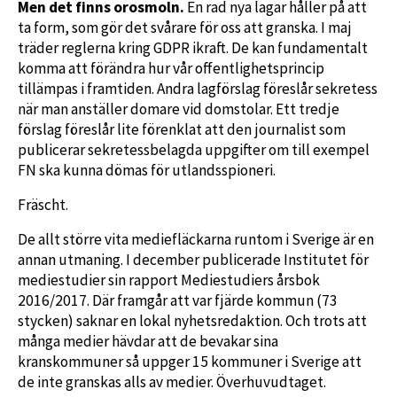
Men det finns orosmoln.
En rad nya lagar håller på att
ta form, som gör det svårare för oss att granska. I maj
träder reglerna kring GDPR ikraft. De kan fundamentalt
komma att förändra hur vår offentlighetsprincip
tillämpas i framtiden. Andra lagförslag föreslår sekretess
när man anställer domare vid domstolar. Ett tredje
förslag föreslår lite förenklat att den journalist som
publicerar sekretessbelagda uppgifter om till exempel
FN ska kunna dömas för utlandsspioneri.
Fräscht.
De allt större vita mediefläckarna runtom i Sverige är en
annan utmaning. I december publicerade Institutet för
mediestudier sin rapport Mediestudiers årsbok
2016/2017. Där framgår att var fjärde kommun (73
stycken) saknar en lokal nyhetsredaktion. Och trots att
många medier hävdar att de bevakar sina
kranskommuner så uppger 15 kommuner i Sverige att
de inte granskas alls av medier. Överhuvudtaget.