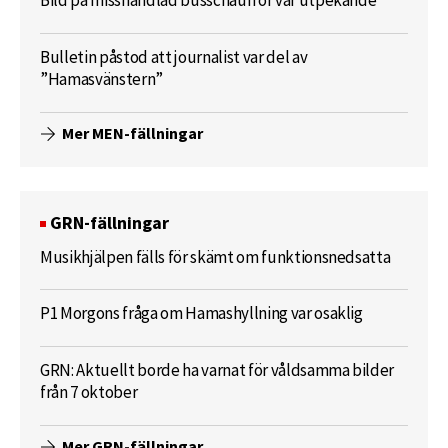
Bild på misshandlad busschaufför var utpekande
Bulletin påstod att journalist var del av
”Hamasvänstern”
Mer MEN-fällningar
GRN-fällningar
Musikhjälpen fälls för skämt om funktionsnedsatta
P1 Morgons fråga om Hamashyllning var osaklig
GRN: Aktuellt borde ha varnat för våldsamma bilder
från 7 oktober
Mer GRN-fällningar