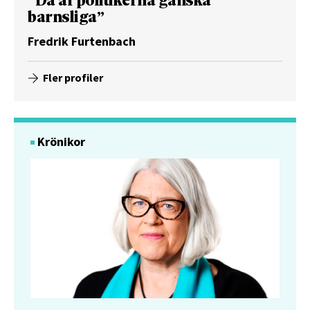
”Då är politikerna ganska
barnsliga”
Fredrik Furtenbach
Fler profiler
Krönikor