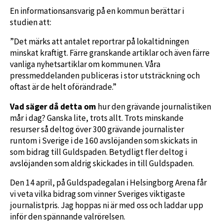
En informationsansvarig på en kommun berättar i
studien att:
”Det märks att antalet reportrar på lokaltidningen
minskat kraftigt. Färre granskande artiklar och även färre
vanliga nyhetsartiklar om kommunen. Våra
pressmeddelanden publiceras i stor utsträckning och
oftast är de helt oförändrade.”
Vad säger då detta om
hur den grävande journalistiken
mår i dag? Ganska lite, trots allt. Trots minskande
resurser så deltog över 300 grävande journalister
runtom i Sverige i de 160 avslöjanden som skickats in
som bidrag till Guldspaden. Betydligt fler deltog i
avslöjanden som aldrig skickades in till Guldspaden.
Den 14 april, på Guldspadegalan i Helsingborg Arena får
vi veta vilka bidrag som vinner Sveriges viktigaste
journalistpris. Jag hoppas ni är med oss och laddar upp
inför den spännande valrörelsen.