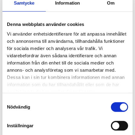
Samtycke
Information
Om
Denna webbplats använder cookies
Lönerna – redaktion för redaktion
Vi använder enhetsidentifierare för att anpassa innehållet
och annonserna till användarna, tillhandahålla funktioner
Så mycket tjänar vi – och våra chefer
för sociala medier och analysera vår trafik. Vi
vidarebefordrar även sådana identifierare och annan
information från din enhet till de sociala medier och
annons- och analysföretag som vi samarbetar med.
Dessa kan i sin tur kombinera informationen med annan
information som du har tillhandahållit eller som de har
samlat in när du har använt deras tjänster.
Samtyckesval
Nödvändig
Inställningar