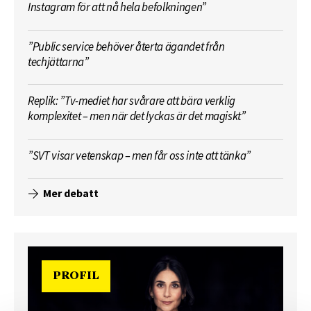
Instagram för att nå hela befolkningen”
”Public service behöver återta ägandet från
techjättarna”
Replik: ”Tv-mediet har svårare att bära verklig
komplexitet – men när det lyckas är det magiskt”
”SVT visar vetenskap – men får oss inte att tänka”
Mer debatt
PROFIL