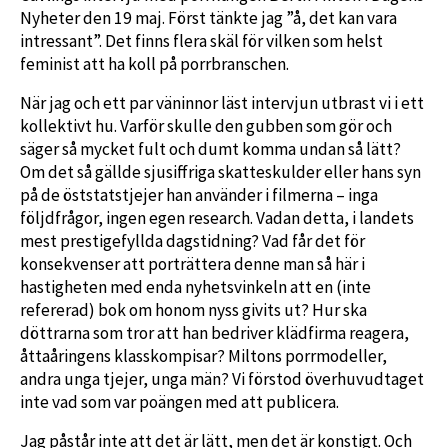
Nyheter den 19 maj. Först tänkte jag ”å, det kan vara
intressant”. Det finns flera skäl för vilken som helst
feminist att ha koll på porrbranschen.
När jag och ett par väninnor läst intervjun utbrast vi i ett
kollektivt hu. Varför skulle den gubben som gör och
säger så mycket fult och dumt komma undan så lätt?
Om det så gällde sjusiffriga skatteskulder eller hans syn
på de öststatstjejer han använder i filmerna – inga
följdfrågor, ingen egen research. Vadan detta, i landets
mest prestigefyllda dagstidning? Vad får det för
konsekvenser att porträttera denne man så här i
hastigheten med enda nyhetsvinkeln att en (inte
refererad) bok om honom nyss givits ut? Hur ska
döttrarna som tror att han bedriver klädfirma reagera,
åttaåringens klasskompisar? Miltons porrmodeller,
andra unga tjejer, unga män? Vi förstod överhuvudtaget
inte vad som var poängen med att publicera.
Jag påstår inte att det är lätt, men det är konstigt. Och