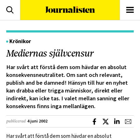
logotyp
Sök
Men
Krönikor
Mediernas självcensur
Har svårt att förstå dem som hävdar en absolut
konsekvensneutralitet. Om sant och relevant,
publish and be damned! Hänsyn till hur en nyhet
kan drabba eller trigga människor, direkt eller
indirekt, kan icke tas. I valet mellan sanning eller
konsekvens finns inga mellanlägen.
Dela på Facebook
Dela på X
Dela på L
Dela
4 juni 2002
publicerad
Har svårt att förstå dem som hävdar en absolut