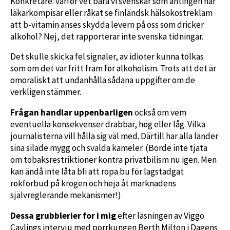
Konkretare: varför vet bara vi svenskar som antingen har
läkarkompisar eller råkat se finländsk hälsokostreklam
att b-vitamin anses skydda levern på oss som dricker
alkohol? Nej, det rapporterar inte svenska tidningar.
Det skulle skicka fel signaler, av idioter kunna tolkas
som om det var fritt fram för alkoholism. Trots att det är
omoraliskt att undanhålla sådana uppgifter om de
verkligen stämmer.
Frågan handlar uppenbarligen
också om vem
eventuella konsekvenser drabbar, hög eller låg. Vilka
journalisterna vill hålla sig väl med. Därtill har alla länder
sina silade mygg och svalda kameler. (Borde inte tjata
om tobaksrestriktioner kontra privatbilism nu igen. Men
kan ändå inte låta bli att ropa bu för lagstadgat
rökförbud på krogen och heja åt marknadens
självreglerande mekanismer!)
Dessa grubblerier for i mig
efter läsningen av Viggo
Cavlings intervju med porrkungen Berth Milton i Dagens