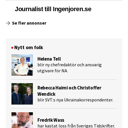
Journalist till Ingenjoren.se
Se fler annonser
Nytt om folk
Helena Tell
blir ny chefredaktör och ansvarig
utgivare för NA.
Rebecca Haimi och Christoffer
Wendick
blir SVT:s nya Ukrainakorrespondenter.
Fredrik Wass
har kastat loss från Sveriges Tidskrifter.