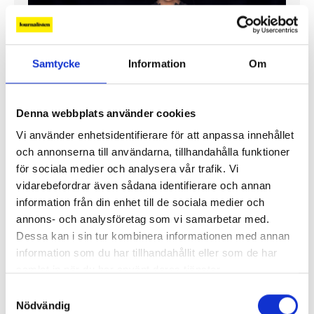
Samtycke
Information
Om
”Jag vill att Mellanöstern ska
Denna webbplats använder cookies
kännas nära”
Vi använder enhetsidentifierare för att anpassa innehållet
Gilda Hamidi-Nia
och annonserna till användarna, tillhandahålla funktioner
för sociala medier och analysera vår trafik. Vi
Fler profiler
vidarebefordrar även sådana identifierare och annan
information från din enhet till de sociala medier och
annons- och analysföretag som vi samarbetar med.
Dessa kan i sin tur kombinera informationen med annan
information som du har tillhandahållit eller som de har
samlat in när du har använt deras tjänster.
Samtyckesval
Nödvändig