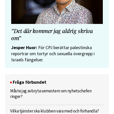
”Det där kommer jag aldrig skriva
om”
Jesper Huor:
För CPJ berättar palestinska
reportrar om tortyr och sexuella övergrepp i
Israels fängelser.
Fråga förbundet
Måste jag avbryta semestern om nyhetschefen
ringer?
Vilka tjänster ska klubben vara med och förhandla?