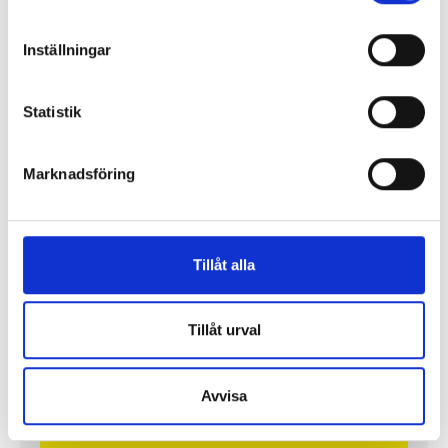
Inställningar
Statistik
Lönerna – redaktion för redaktion
Så mycket tjänar vi – och våra chefer
Marknadsföring
Tillåt alla
Tillåt urval
Avvisa