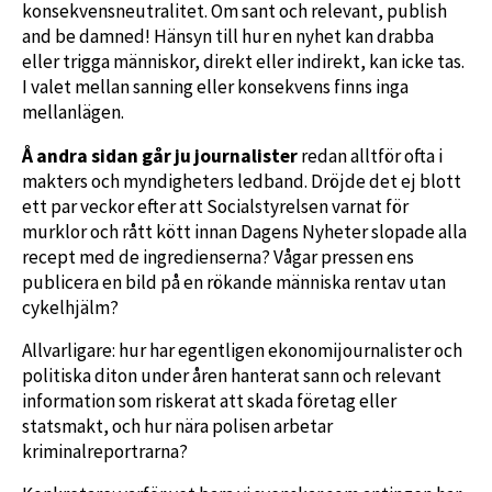
konsekvensneutralitet. Om sant och relevant, publish
and be damned! Hänsyn till hur en nyhet kan drabba
eller trigga människor, direkt eller indirekt, kan icke tas.
I valet mellan sanning eller konsekvens finns inga
mellanlägen.
Å andra sidan går ju journalister
redan alltför ofta i
makters och myndigheters ledband. Dröjde det ej blott
ett par veckor efter att Socialstyrelsen varnat för
murklor och rått kött innan Dagens Nyheter slopade alla
recept med de ingredienserna? Vågar pressen ens
publicera en bild på en rökande människa rentav utan
cykelhjälm?
Allvarligare: hur har egentligen ekonomijournalister och
politiska diton under åren hanterat sann och relevant
information som riskerat att skada företag eller
statsmakt, och hur nära polisen arbetar
kriminalreportrarna?