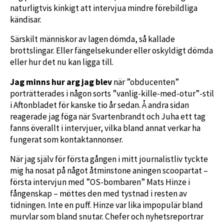
naturligtvis kinkigt att intervjua mindre förebildliga
kändisar.
Särskilt människor av lagen dömda, så kallade
brottslingar. Eller fängelsekunder eller oskyldigt dömda
eller hur det nu kan ligga till.
Jag minns hur arg jag blev
när ”obducenten”
porträtterades i någon sorts ”vanlig-kille-med-otur”-stil
i Aftonbladet för kanske tio år sedan. Å andra sidan
reagerade jag föga när Svartenbrandt och Juha ett tag
fanns överallt i intervjuer, vilka bland annat verkar ha
fungerat som kontaktannonser.
När jag själv för första gången i mitt journalistliv tyckte
mig ha nosat på något åtminstone aningen scoopartat –
första intervjun med ”OS-bombaren” Mats Hinze i
fångenskap – möttes den med tystnad i resten av
tidningen. Inte en puff. Hinze var lika impopulär bland
murvlar som bland snutar. Chefer och nyhetsreportrar