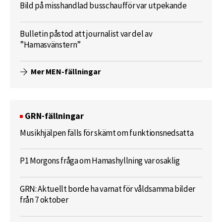
Bild på misshandlad busschaufför var utpekande
Bulletin påstod att journalist var del av
”Hamasvänstern”
Mer MEN-fällningar
GRN-fällningar
Musikhjälpen fälls för skämt om funktionsnedsatta
P1 Morgons fråga om Hamashyllning var osaklig
GRN: Aktuellt borde ha varnat för våldsamma bilder
från 7 oktober