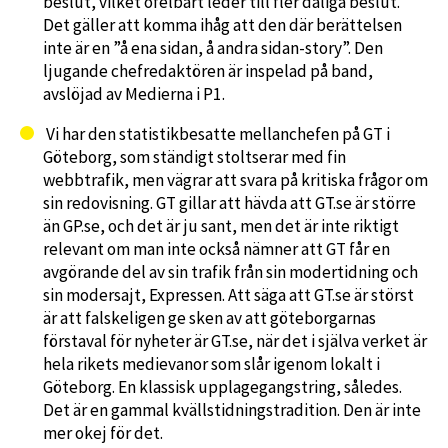
beslut, vilket ofelbart leder till fler dåliga beslut.
Det gäller att komma ihåg att den där berättelsen
inte är en ”å ena sidan, å andra sidan-story”. Den
ljugande chefredaktören är inspelad på band,
avslöjad av Medierna i P1.
Vi har den statistikbesatte mellanchefen på GT i
Göteborg, som ständigt stoltserar med fin
webbtrafik, men vägrar att svara på kritiska frågor om
sin redovisning. GT gillar att hävda att GT.se är större
än GP.se, och det är ju sant, men det är inte riktigt
relevant om man inte också nämner att GT får en
avgörande del av sin trafik från sin modertidning och
sin modersajt, Expressen. Att säga att GT.se är störst
är att falskeligen ge sken av att göteborgarnas
förstaval för nyheter är GT.se, när det i själva verket är
hela rikets medievanor som slår igenom lokalt i
Göteborg. En klassisk upplagegangstring, således.
Det är en gammal kvällstidningstradition. Den är inte
mer okej för det.