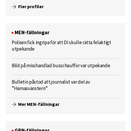
Fler profiler
MEN-fällningar
Polisen fick ingripa för att DI skulle rätta felaktigt
utpekande
Bild på misshandlad busschaufför var utpekande
Bulletin påstod att journalist var del av
”Hamasvänstern”
Mer MEN-fällningar
GRN-fällningar