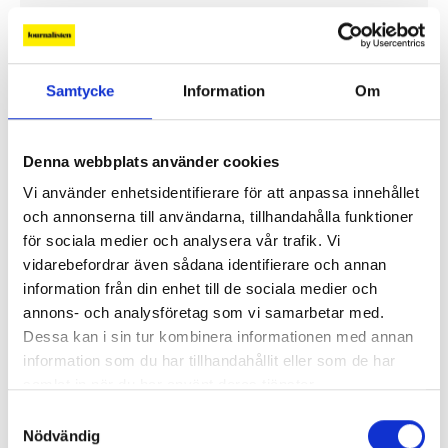
Fler profiler
Samtycke
Information
Om
Denna webbplats använder cookies
Vi använder enhetsidentifierare för att anpassa innehållet
och annonserna till användarna, tillhandahålla funktioner
för sociala medier och analysera vår trafik. Vi
vidarebefordrar även sådana identifierare och annan
information från din enhet till de sociala medier och
annons- och analysföretag som vi samarbetar med.
Lönerna – redaktion för redaktion
Dessa kan i sin tur kombinera informationen med annan
information som du har tillhandahållit eller som de har
Så mycket tjänar vi – och våra chefer
samlat in när du har använt deras tjänster.
Samtyckesval
Nödvändig