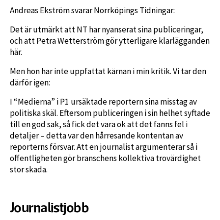
Andreas Ekström svarar Norrköpings Tidningar:
Det är utmärkt att NT har nyanserat sina publiceringar,
och att Petra Wetterström gör ytterligare klarlägganden
här.
Men hon har inte uppfattat kärnan i min kritik. Vi tar den
därför igen:
I “Medierna” i P1 ursäktade reportern sina misstag av
politiska skäl. Eftersom publiceringen i sin helhet syftade
till en god sak, så fick det vara ok att det fanns fel i
detaljer – detta var den hårresande kontentan av
reporterns försvar. Att en journalist argumenterar så i
offentligheten gör branschens kollektiva trovärdighet
stor skada.
Journalistjobb