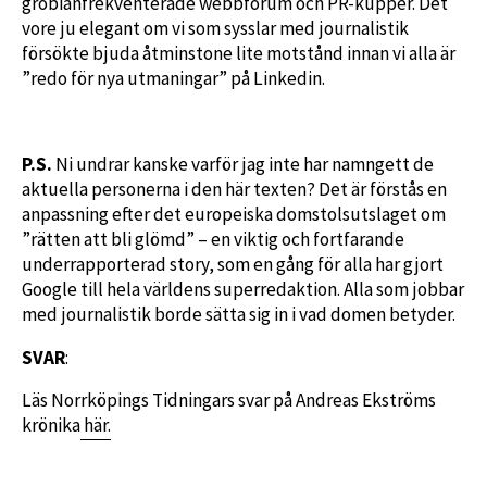
grobianfrekventerade webbforum och PR-kupper. Det
vore ju elegant om vi som sysslar med journalistik
försökte bjuda åtminstone lite motstånd innan vi alla är
”redo för nya utmaningar” på Linkedin.
P.S.
Ni undrar kanske varför jag inte har namngett de
aktuella personerna i den här texten? Det är förstås en
anpassning efter det europeiska domstolsutslaget om
”rätten att bli glömd” – en viktig och fortfarande
underrapporterad story, som en gång för alla har gjort
Google till hela världens superredaktion. Alla som jobbar
med journalistik borde sätta sig in i vad domen betyder.
SVAR
:
Läs Norrköpings Tidningars svar på Andreas Ekströms
krönika
här.