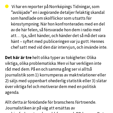
Vi har en reporter på Norrköpings Tidningar, som
”avslöjade” en i avgörande detaljer felaktig skandal
som handlade om skolflickor som utsatts för
könsstympning. När hon konfronterades med en del
av de här felen, så försvarade hon dem i radio med
att… tja, sånt händer, och händer det så må det vara
hänt – syftet med publiceringen var ju gott. Hennes
chef satt med vid den där intervjun, och invände inte.
Det här är tre
helt olika typer av tokigheter. Olika
viktiga, olika problematiska. Men vi har verkligen inte
råd med dem. På en och samma gång ser vi alltså
journalistik som 1) korrumperas av maktrelationer eller
2) säljs med uppenbart ohederlig statistik eller 3) slätar
över viktiga fel och motiverar dem med en politisk
agenda.
Allt detta är förödande för branschens förtroende.
Journalistiken är på väg att ersättas av