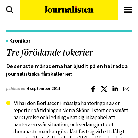
logotyp
Sök
Men
Krönikor
Tre förödande tokerier
De senaste månaderna har bjudit på en hel radda
journalistiska fårskallerier:
Dela på Facebook
Dela på X
Dela på L
Dela
4 september 2014
publicerad
Vi har den Berlusconi-mässiga hanteringen av en
reporter på tidningen Norra Skåne. I stort och smått
har styrelse och ledning visat sig inkapabel att
hantera en svår situation, och sedan gjort det
dummaste man kan göra: låst fast sig vid ett dåligt