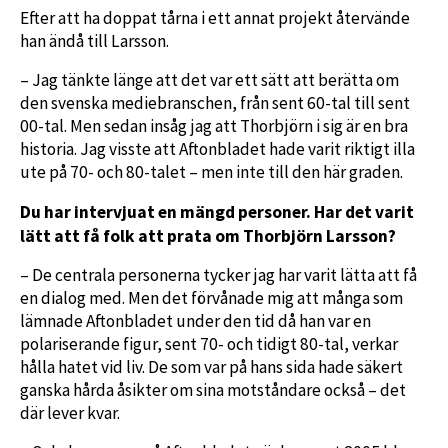
Efter att ha doppat tårna i ett annat projekt återvände
han ändå till Larsson.
– Jag tänkte länge att det var ett sätt att berätta om
den svenska mediebranschen, från sent 60-tal till sent
00-tal. Men sedan insåg jag att Thorbjörn i sig är en bra
historia. Jag visste att Aftonbladet hade varit riktigt illa
ute på 70- och 80-talet – men inte till den här graden.
Du har intervjuat en mängd personer. Har det varit
lätt att få folk att prata om Thorbjörn Larsson?
– De centrala personerna tycker jag har varit lätta att få
en dialog med. Men det förvånade mig att många som
lämnade Aftonbladet under den tid då han var en
polariserande figur, sent 70- och tidigt 80-tal, verkar
hålla hatet vid liv. De som var på hans sida hade säkert
ganska hårda åsikter om sina motståndare också – det
där lever kvar.