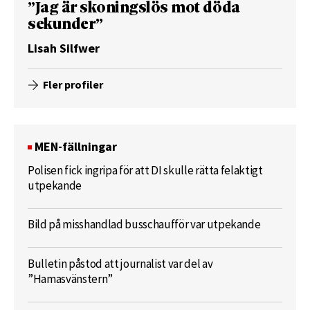
”Jag är skoningslös mot döda
sekunder”
Lisah Silfwer
Fler profiler
MEN-fällningar
Polisen fick ingripa för att DI skulle rätta felaktigt
utpekande
Bild på misshandlad busschaufför var utpekande
Bulletin påstod att journalist var del av
”Hamasvänstern”