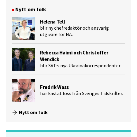
Nytt om folk
Helena Tell
blir ny chefredaktör och ansvarig
utgivare för NA.
Rebecca Haimi och Christoffer
Wendick
blir SVT:s nya Ukrainakorrespondenter.
Fredrik Wass
har kastat loss från Sveriges Tidskrifter.
Nytt om folk