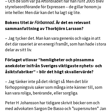
– Och de som var på Aftonbladet när han runt 2005 blev
styrelseordförande för Expressen – de gillar honom ju
inte heller. Men där kan det ha lagt sig lite.
Bokens titel är
. Är det en relevant
Förbannad
sammanfattning av Thorbjörn Larsson?
– Jag tycker det. Man kan vara generös och väga in att
det där raseriet är en energi framåt, som han hade i stora
delar av sitt liv.
Förlaget utlovar ”hemligheter och pinsamma
anekdoter inifrån Sveriges viktigaste nyhets- och
åsiktsfabriker” – blir det högt skvallervärde?
– Jag tänker inte på det riktigt så. Men det blir
förhoppningsvis saker som många inte känner till, som
kan vara roliga, berörande, eller sorgliga.
Peter H Johansson har tidigare skrivit böcker om och
med advokaten Sargon De Basso och ”supersnuten” Jan