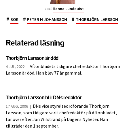
Hanna Lundquist
text
#
#
#
BOK
PETER H JOHANSSON
THORBJÖRN LARSSON
Relaterad läsning
Thorbjörn Larsson är död
Aftonbladets tidigare chefredaktör Thorbjörn
4 JUL, 2022
|
Larsson är död. Han blev 77 år gammal.
Thorbjörn Larsson blir DNs redaktör
DNs vice styrelseordförande Thorbjörn
17 AUG, 2006
|
Larsson, som tidigare varit chefredaktör på Aftonbladet,
tar över efter Jan Wifstrand på Dagens Nyheter. Han
tillträder den 1 september.