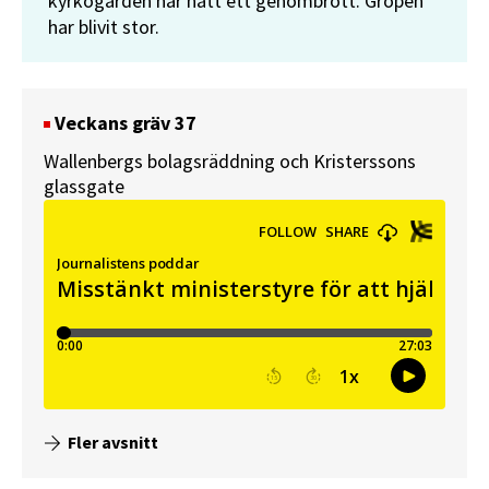
kyrkogården har nått ett genombrott. Gropen
har blivit stor.
Veckans gräv 37
Wallenbergs bolagsräddning och Kristerssons
glassgate
Fler avsnitt