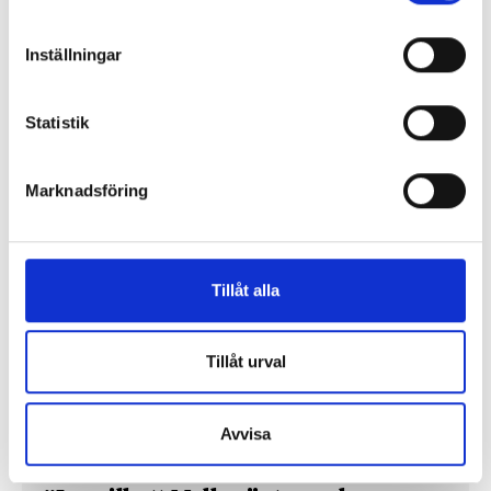
Replik: ”Tv-mediet har svårare att bära verklig
komplexitet – men när det lyckas är det magiskt”
Inställningar
”SVT visar vetenskap – men får oss inte att tänka”
Statistik
Mer debatt
Marknadsföring
PROFIL
Tillåt alla
Tillåt urval
Avvisa