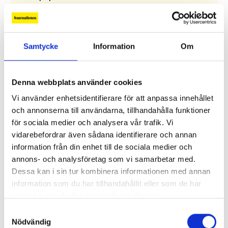
högerpolitisk strategi. I Sverige har det hittills
inte gett några större avtryck i den förda
mediepolitiken.
Samtycke
Information
Om
Alla ledare
Denna webbplats använder cookies
Debatt
Vi använder enhetsidentifierare för att anpassa innehållet
och annonserna till användarna, tillhandahålla funktioner
Replik: ”Sociala medier kan räknas som kritisk
för sociala medier och analysera vår trafik. Vi
infrastruktur”
vidarebefordrar även sådana identifierare och annan
information från din enhet till de sociala medier och
Replik: ”Public service-bolagen behöver Tiktok och
annons- och analysföretag som vi samarbetar med.
Instagram för att nå hela befolkningen”
Dessa kan i sin tur kombinera informationen med annan
information som du har tillhandahållit eller som de har
”Public service behöver återta ägandet från
samlat in när du har använt deras tjänster.
techjättarna”
Samtyckesval
Nödvändig