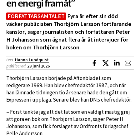
en energi framåt”
FÖRFATTARSAMTALET
Fyra år efter sin död
väcker publicisten Thorbjörn Larsson fortfarande
känslor, säger journalisten och författaren Peter
H Johansson som ägnat flera år åt intervjuer för
boken om Thorbjörn Larsson.
Hanna Lundquist
text
Dela på Facebook
Dela på X
Dela på L
Dela
23 juni 2026
publicerad
Thorbjörn Larsson började på Aftonbladet som
redigerare 1969. Han blev chefredaktör 1987, och när
han lämnade tidningen tio år senare hade den gått om
Expressen i upplaga. Senare blev han DN:s chefredaktör.
– Först tänkte jag att det lät som en väldigt mastig grej
att göra en bok om Thorbjörn Larsson, säger Peter H
Johansson, som fick förslaget av Ordfronts förlagschef
Pelle Andersson.