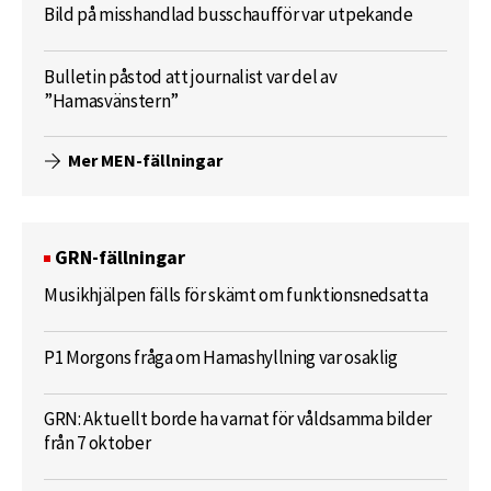
Bild på misshandlad busschaufför var utpekande
Bulletin påstod att journalist var del av
”Hamasvänstern”
Mer MEN-fällningar
GRN-fällningar
Musikhjälpen fälls för skämt om funktionsnedsatta
P1 Morgons fråga om Hamashyllning var osaklig
GRN: Aktuellt borde ha varnat för våldsamma bilder
från 7 oktober