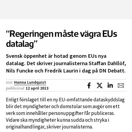
“Regeringen måste vägra EUs
datalag”
Svensk öppenhet är hotad genom EUs nya
datalag. Det skriver journalisterna Staffan Dahllöf,
Nils Funcke och Fredrik Laurin i dag på DN Debatt.
Hanna Lundquist
text
Dela på Facebook
Dela på X
Dela på L
Dela
12 april 2013
publicerad
Enligt förslaget till en ny EU-omfattande dataskyddslag
blir det myndigheter och domstolar som avgör om ett
verk som innehåller personuppgifter får publiceras.
Vidare ska myndigheter kunna sudda och stryka i
originalhandlingar, skriver journalisterna.