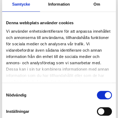
Samtycke
Information
Om
Så mycket tjänar mediecheferna
Så mycket tjänar 260 mediechefer
Denna webbplats använder cookies
Vi använder enhetsidentifierare för att anpassa innehållet
och annonserna till användarna, tillhandahålla funktioner
för sociala medier och analysera vår trafik. Vi
vidarebefordrar även sådana identifierare och annan
information från din enhet till de sociala medier och
annons- och analysföretag som vi samarbetar med.
Dessa kan i sin tur kombinera informationen med annan
information som du har tillhandahållit eller som de har
samlat in när du har använt deras tjänster.
Samtyckesval
Nödvändig
Enorma skillnader mellan
chefredaktörerna
Inställningar