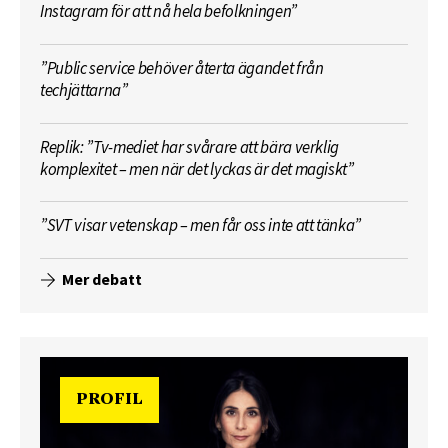
Instagram för att nå hela befolkningen”
”Public service behöver återta ägandet från
techjättarna”
Replik: ”Tv-mediet har svårare att bära verklig
komplexitet – men när det lyckas är det magiskt”
”SVT visar vetenskap – men får oss inte att tänka”
Mer debatt
PROFIL