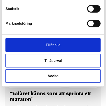
Så mycket tjänar dagspresscheferna
Statistik
REPORTAGE
Marknadsföring
Tillåt alla
Tillåt urval
Avvisa
”Valåret känns som att sprinta ett
maraton”