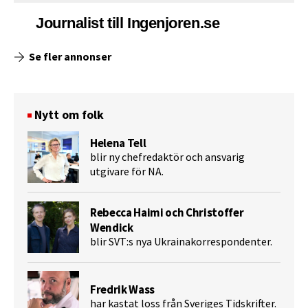
Journalist till Ingenjoren.se
Se fler annonser
Nytt om folk
Helena Tell
blir ny chefredaktör och ansvarig
utgivare för NA.
Rebecca Haimi och Christoffer
Wendick
blir SVT:s nya Ukrainakorrespondenter.
Fredrik Wass
har kastat loss från Sveriges Tidskrifter.