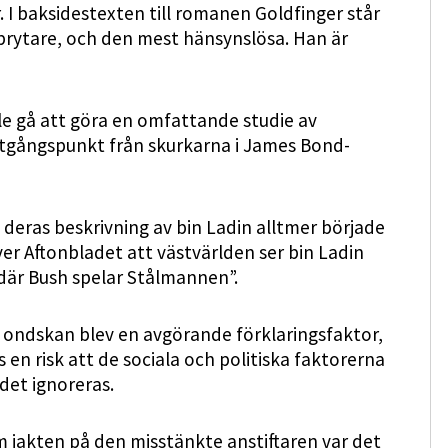
 I baksidestexten till romanen Goldfinger står
örbrytare, och den mest hänsynslösa. Han är
le gå att göra en omfattande studie av
utgångspunkt från skurkarna i James Bond-
deras beskrivning av bin Ladin alltmer började
ver Aftonbladet att västvärlden ser bin Ladin
 där Bush spelar Stålmannen”.
 ondskan blev en avgörande förklaringsfaktor,
 en risk att de sociala och politiska faktorerna
det ignoreras.
m jakten på den misstänkte anstiftaren var det