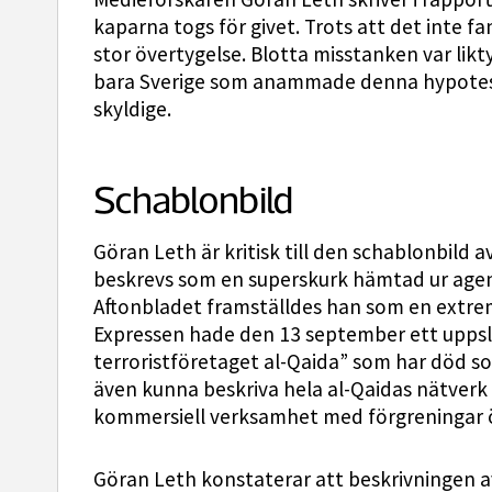
kaparna togs för givet. Trots att det inte 
stor övertygelse. Blotta misstanken var likt
bara Sverige som anammade denna hypotes: 
skyldige.
Schablonbild
Göran Leth är kritisk till den schablonbild
beskrevs som en superskurk hämtad ur agent
Aftonbladet framställdes han som en extrem
Expressen hade den 13 september ett upps
terroristföretaget al-Qaida” som har död s
även kunna beskriva hela al-Qaidas nätverk 
kommersiell verksamhet med förgreningar ö
Göran Leth konstaterar att beskrivningen a