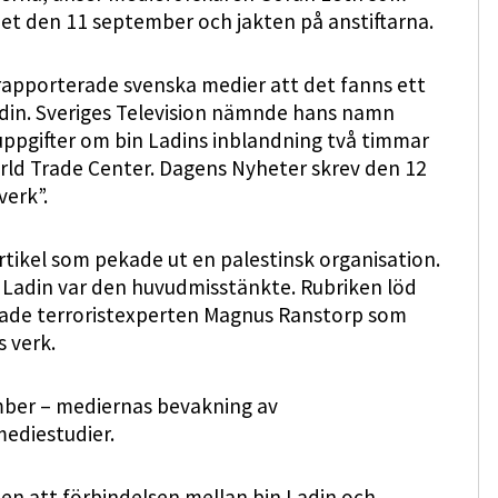
et den 11 september och jakten på anstiftarna.
rapporterade svenska medier att det fanns ett
in. Sveriges Television nämnde hans namn
uppgifter om bin Ladins inblandning två timmar
World Trade Center. Dagens Nyheter skrev den 12
verk”.
tikel som pekade ut en palestinsk organisation.
 Ladin var den huvudmisstänkte. Rubriken löd
juade terroristexperten Magnus Ranstorp som
s verk.
mber – mediernas bevakning av
mediestudier.
ten att förbindelsen mellan bin Ladin och