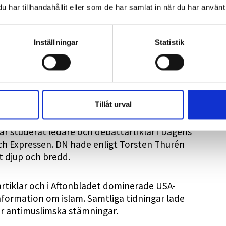
har tillhandahållit eller som de har samlat in när du har använt 
s kraftigt inledningsvis. Det figurerade
a siffran av alla på antalet döda. I Aktuellts
 nämndes siffran 20 000.
Inställningar
Statistik
n studerat tre internationellt välrenommerade
anska Le Monde och schweiziska Neue Zürcher
s aldrig uppgav att uppåt tiotusentals dödats
rna och sysslade med granskande journalistik.
Tillåt urval
ar studerat ledare och debattartiklar i Dagens
ch Expressen. DN hade enligt Torsten Thurén
t djup och bredd.
 artiklar och i Aftonbladet dominerade USA-
information om islam. Samtliga tidningar lade
ler antimuslimska stämningar.