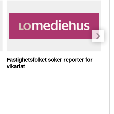
Fastighetsfolket söker reporter för
Pre
vikariat
ko