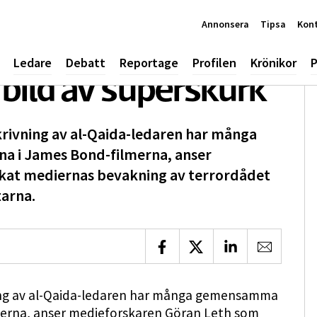
Annonsera
Tipsa
Kon
Ledare
Debatt
Reportage
Profilen
Krönikor
P
bild av superskurk
rivning av al-Qaida-ledaren har många
 i James Bond-filmerna, anser
kat mediernas bevakning av terrordådet
tarna.
Dela på Facebook
Dela på X
Dela på LinkedIn
Dela via 
ing av al-Qaida-ledaren har många gemensamma
merna, anser medieforskaren Göran Leth som