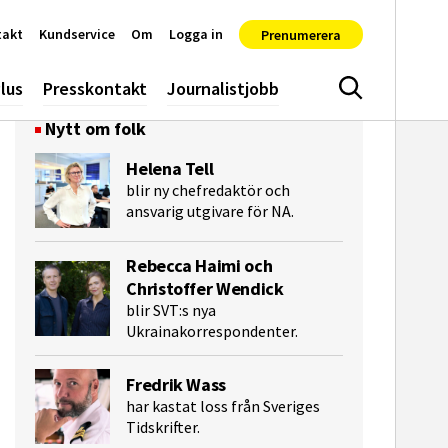
takt
Kundservice
Om
Logga in
Prenumerera
lus
Presskontakt
Journalistjobb
Sök
Nytt om folk
Helena Tell
blir ny chefredaktör och
ansvarig utgivare för NA.
Rebecca Haimi och
Christoffer Wendick
blir SVT:s nya
Ukrainakorrespondenter.
e-post
Fredrik Wass
har kastat loss från Sveriges
Tidskrifter.