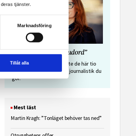
deras tjänster.
Marknadsföring
”Journalistens tio budord”
Malin Crona:
Tillåt alla
Följer du inte de här tio
budorden? Då är det inte journalistik du
gör.
Mest läst
Martin Kragh: ”Tonläget behöver tas ned”
Otrygghetens offer