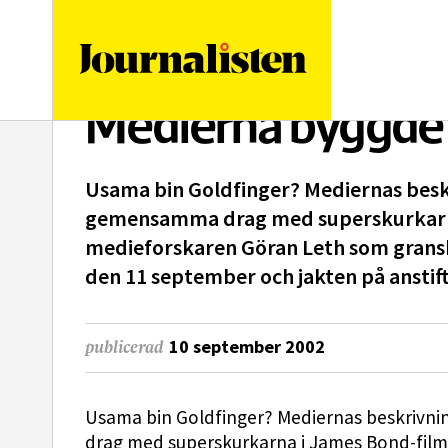
logotyp
Medierna byggde 
Usama bin Goldfinger? Mediernas besk
gemensamma drag med superskurkarna
medieforskaren Göran Leth som grans
den 11 september och jakten på anstif
10 september 2002
publicerad
Usama bin Goldfinger? Mediernas beskrivn
drag med superskurkarna i James Bond-fil