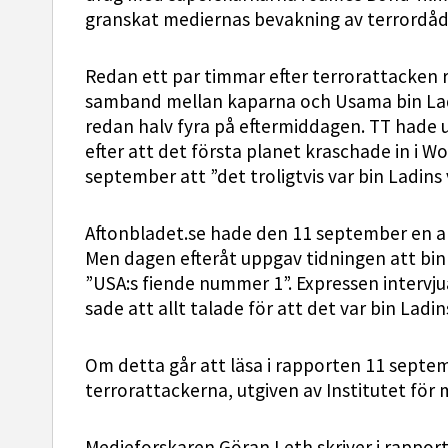
granskat mediernas bevakning av terrordåd
Redan ett par timmar efter terrorattacken 
samband mellan kaparna och Usama bin Lad
redan halv fyra på eftermiddagen. TT hade 
efter att det första planet kraschade in i 
september att ”det troligtvis var bin Ladins 
Aftonbladet.se hade den 11 september en ar
Men dagen efteråt uppgav tidningen att bin
”USA:s fiende nummer 1”. Expressen interv
sade att allt talade för att det var bin Ladin
Om detta går att läsa i rapporten 11 septe
terrorattackerna, utgiven av Institutet för 
Medieforskaren Göran Leth skriver i rappor