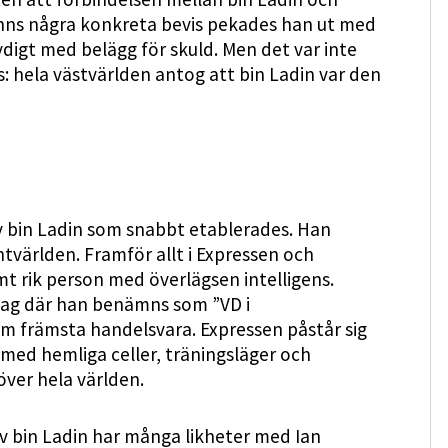
fanns några konkreta bevis pekades han ut med
ydigt med belägg för skuld. Men det var inte
hela västvärlden antog att bin Ladin var den
 av bin Ladin som snabbt etablerades. Han
världen. Framför allt i Expressen och
t rik person med överlägsen intelligens.
lag där han benämns som ”VD i
om främsta handelsvara. Expressen påstår sig
med hemliga celler, träningsläger och
ver hela världen.
v bin Ladin har många likheter med Ian