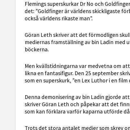
Flemings superskurkar Dr No och Goldfinger.
det: ”Goldfinger är världens skickligaste f
också världens rikaste man”.
Göran Leth skriver att det förmodligen skul
mediernas framställning av bin Ladin med 
böckerna.
Men kvällstidningarna var medvetna om att 
likna en fantasifigur. Den 25 september skri
som en superskurk, ”en Lex Luthor i en film
Denna demonisering av bin Ladin gjorde att
skriver Göran Leth och påpekar att det finns
som kan förklara varför kaparna utförde då
Trots det stora antalet medier som skrev o