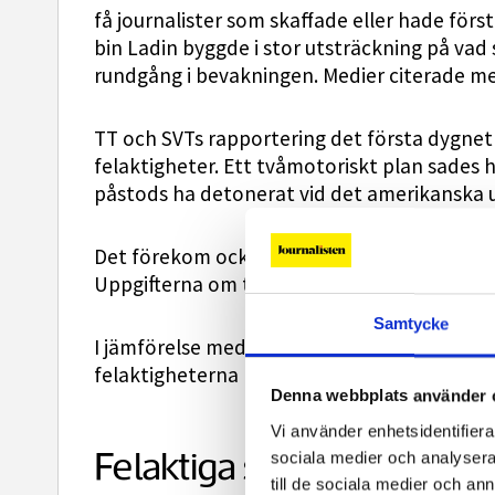
få journalister som skaffade eller hade för
bin Ladin byggde i stor utsträckning på vad 
rundgång i bevakningen. Medier citerade med
TT och SVTs rapportering det första dygne
felaktigheter. Ett tvåmotoriskt plan sades h
påstods ha detonerat vid det amerikanska 
Det förekom också felaktiga uppgifter om at
Uppgifterna om tiotusentals döda var inte he
Samtycke
I jämförelse med TT fanns det flera fel i SV
felaktigheterna korrigerades, skriver Göran
Denna webbplats använder 
Vi använder enhetsidentifierar
Felaktiga siffror
sociala medier och analysera 
till de sociala medier och a