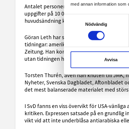
med annan information som du 
Antalet personer som omkommit överskattade
uppgifter på 10 000 döda. SVT hade den högst
Samtyckesval
huvudsändning klockan 21 den 12 september
Nödvändig
Göran Leth har som jämförelsematerial äve
tidningar: amerikanska New York Times, fr
Zeitung. Han konstaterar att New York Time
utan tidningen höll sig kritisk till uppgifte
Avvisa
Torsten Thurén, även han knuten till JMK, h
Nyheter, Svenska Dagbladet, Aftonbladet o
det mest balanserade materialet med störs
I SvD fanns en viss övervikt för USA-vänliga
kritiken. Expressen satsade på en grundlig 
vikt vid att inte underblåsa antiarabiska el