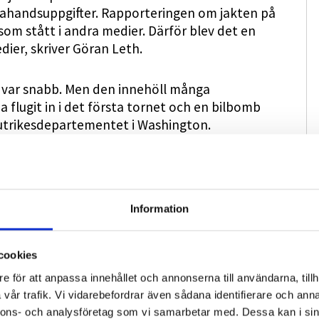
stahandsuppgifter. Rapporteringen om jakten på
som stått i andra medier. Därför blev det en
ier, skriver Göran Leth.
t var snabb. Men den innehöll många
a flugit in i det första tornet och en bilbomb
utrikesdepartementet i Washington.
t ett femte plan skulle vara inblandat.
ller riktiga.
Information
Ts rapportering och det dröjde längre innan
 Leth.
cookies
e för att anpassa innehållet och annonserna till användarna, tillh
vår trafik. Vi vidarebefordrar även sådana identifierare och anna
nnons- och analysföretag som vi samarbetar med. Dessa kan i sin