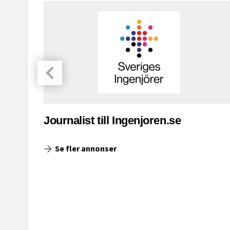
asinet
Journalist till Ingenjoren.se
Se fler annonser