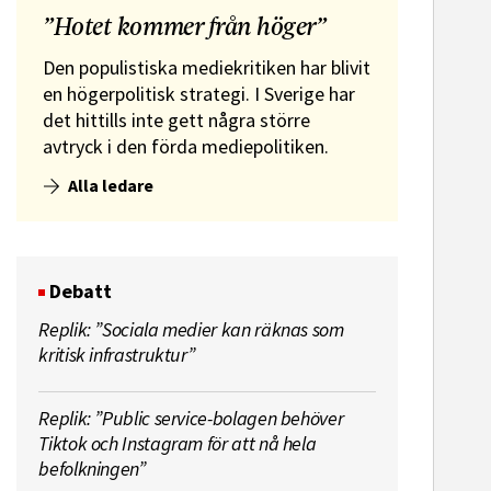
”Hotet kommer från höger”
Den populistiska mediekritiken har blivit
en högerpolitisk strategi. I Sverige har
det hittills inte gett några större
avtryck i den förda mediepolitiken.
Alla ledare
ssekreterare till Sidas
Hem & Hyr
mmunikationsenhet
Vänersbo
Debatt
Replik: ”Sociala medier kan räknas som
kritisk infrastruktur”
Replik: ”Public service-bolagen behöver
Tiktok och Instagram för att nå hela
befolkningen”