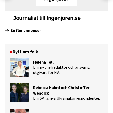
Journalist till Ingenjoren.se
Se fler annonser
Nytt om folk
Helena Tell
blir ny chefredaktör och ansvarig
utgivare för NA.
Rebecca Haimi och Christoffer
Wendick
blir SVT:s nya Ukrainakorrespondenter.