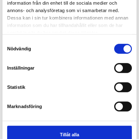
chefredaktörerna
information från din enhet till de sociala medier och
annons- och analysföretag som vi samarbetar med.
Så mycket tjänar dagspresscheferna
Dessa kan i sin tur kombinera informationen med annan
information som du har tillhandahållit eller som de har
samlat in när du har använt deras tjänster.
REPORTAGE
Samtyckesval
Nödvändig
Inställningar
Statistik
Marknadsföring
”Valåret känns som att sprinta ett
Tillåt alla