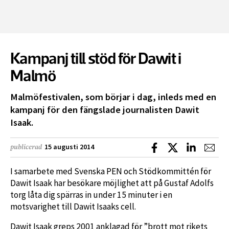
Kampanj till stöd för Dawit i
Malmö
Malmöfestivalen, som börjar i dag, inleds med en
kampanj för den fängslade journalisten Dawit
Isaak.
Dela på Facebook
Dela på X
Dela på L
Dela
15 augusti 2014
publicerad
I samarbete med Svenska PEN och Stödkommittén för
Dawit Isaak har besökare möjlighet att på Gustaf Adolfs
torg låta dig spärras in under 15 minuter i en
motsvarighet till Dawit Isaaks cell.
Dawit Isaak greps 2001 anklagad för ”brott mot rikets