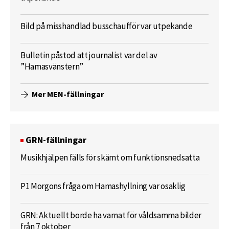
Bild på misshandlad busschaufför var utpekande
Bulletin påstod att journalist var del av
”Hamasvänstern”
Mer MEN-fällningar
GRN-fällningar
Musikhjälpen fälls för skämt om funktionsnedsatta
P1 Morgons fråga om Hamashyllning var osaklig
GRN: Aktuellt borde ha varnat för våldsamma bilder
från 7 oktober