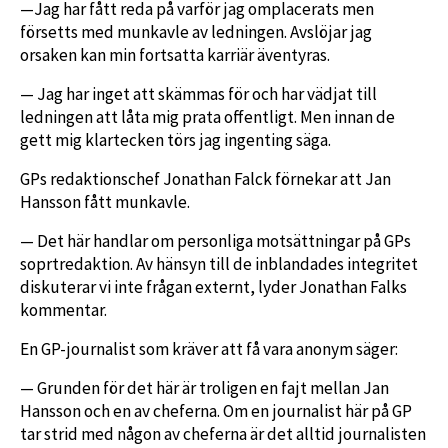
—Jag har fått reda på varför jag omplacerats men
försetts med munkavle av ledningen. Avslöjar jag
orsaken kan min fortsatta karriär äventyras.
— Jag har inget att skämmas för och har vädjat till
ledningen att låta mig prata offentligt. Men innan de
gett mig klartecken törs jag ingenting säga.
GPs redaktionschef Jonathan Falck förnekar att Jan
Hansson fått munkavle.
— Det här handlar om personliga motsättningar på GPs
soprtredaktion. Av hänsyn till de inblandades integritet
diskuterar vi inte frågan externt, lyder Jonathan Falks
kommentar.
En GP-journalist som kräver att få vara anonym säger:
— Grunden för det här är troligen en fajt mellan Jan
Hansson och en av cheferna. Om en journalist här på GP
tar strid med någon av cheferna är det alltid journalisten