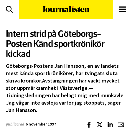
logotyp
Sök
Men
Intern strid på Göteborgs-
Posten Känd sportkrönikör
kickad
Göteborgs-Postens Jan Hansson, en av landets
mest kända sportkrönikörer, har tvingats sluta
skriva krönikor.Avstängningen har väckt mycket
stor uppmärksamhet i Västsverige.—
Tidningsledningen har belagt mig med munkavle.
Jag vågar inte avslöja varför jag stoppats, säger
Jan Hansson.
Dela på Facebook
Dela på X
Dela på L
Dela
6 november 1997
publicerad