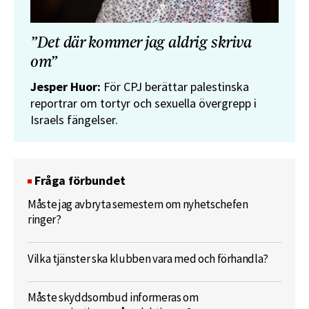
”Det där kommer jag aldrig skriva
om”
Jesper Huor:
För CPJ berättar palestinska
reportrar om tortyr och sexuella övergrepp i
Israels fängelser.
Fråga förbundet
Måste jag avbryta semestern om nyhetschefen
ringer?
Vilka tjänster ska klubben vara med och förhandla?
Måste skyddsombud informeras om