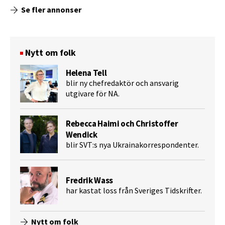
Se fler annonser
Nytt om folk
Helena Tell
blir ny chefredaktör och ansvarig
utgivare för NA.
Rebecca Haimi och Christoffer
Wendick
blir SVT:s nya Ukrainakorrespondenter.
Fredrik Wass
har kastat loss från Sveriges Tidskrifter.
Nytt om folk