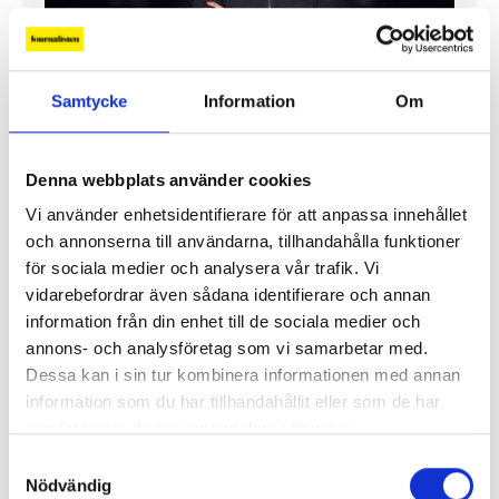
”Jag vill att Mellanöstern ska
Samtycke
Information
Om
kännas nära”
Gilda Hamidi-Nia
Denna webbplats använder cookies
Fler profiler
Vi använder enhetsidentifierare för att anpassa innehållet
och annonserna till användarna, tillhandahålla funktioner
för sociala medier och analysera vår trafik. Vi
vidarebefordrar även sådana identifierare och annan
information från din enhet till de sociala medier och
annons- och analysföretag som vi samarbetar med.
Dessa kan i sin tur kombinera informationen med annan
information som du har tillhandahållit eller som de har
samlat in när du har använt deras tjänster.
Samtyckesval
Nödvändig