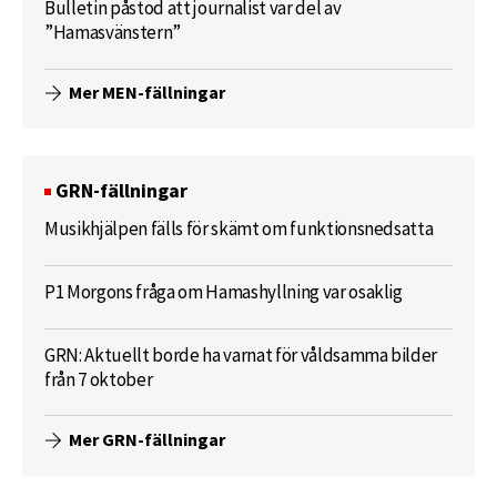
Bulletin påstod att journalist var del av
”Hamasvänstern”
Mer MEN-fällningar
GRN-fällningar
Musikhjälpen fälls för skämt om funktionsnedsatta
P1 Morgons fråga om Hamashyllning var osaklig
GRN: Aktuellt borde ha varnat för våldsamma bilder
från 7 oktober
Mer GRN-fällningar