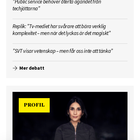
”Public service behöver återta ägandet från
techjättarna”
Replik: ”Tv-mediet har svårare att bära verklig
komplexitet – men när det lyckas är det magiskt”
”SVT visar vetenskap – men får oss inte att tänka”
Mer debatt
PROFIL