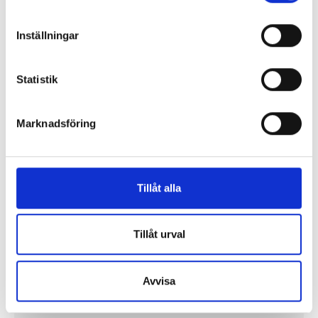
Inställningar
Lönerna – redaktion för redaktion
Så mycket tjänar vi – och våra chefer
Statistik
Marknadsföring
Tillåt alla
Tillåt urval
Avvisa
Så mycket tjänar mediecheferna