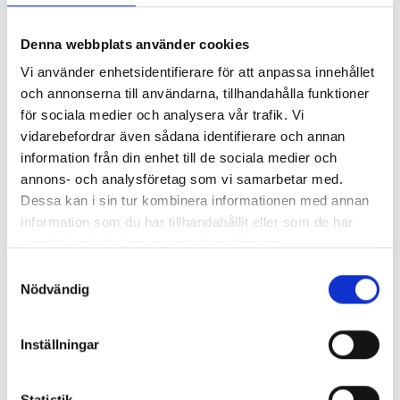
Lönerna – redaktion för redaktion
Denna webbplats använder cookies
Vi använder enhetsidentifierare för att anpassa innehållet
Så mycket tjänar vi – och våra chefer
och annonserna till användarna, tillhandahålla funktioner
för sociala medier och analysera vår trafik. Vi
vidarebefordrar även sådana identifierare och annan
information från din enhet till de sociala medier och
annons- och analysföretag som vi samarbetar med.
Dessa kan i sin tur kombinera informationen med annan
information som du har tillhandahållit eller som de har
samlat in när du har använt deras tjänster.
Samtyckesval
Nödvändig
Inställningar
Så mycket tjänar mediecheferna
Statistik