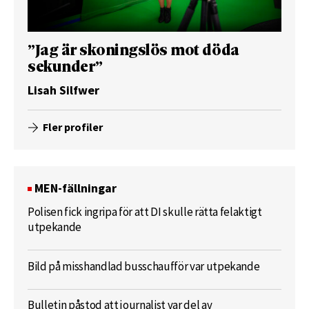
”Jag är skoningslös mot döda
sekunder”
Lisah Silfwer
Fler profiler
MEN-fällningar
Polisen fick ingripa för att DI skulle rätta felaktigt
utpekande
Bild på misshandlad busschaufför var utpekande
Bulletin påstod att journalist var del av