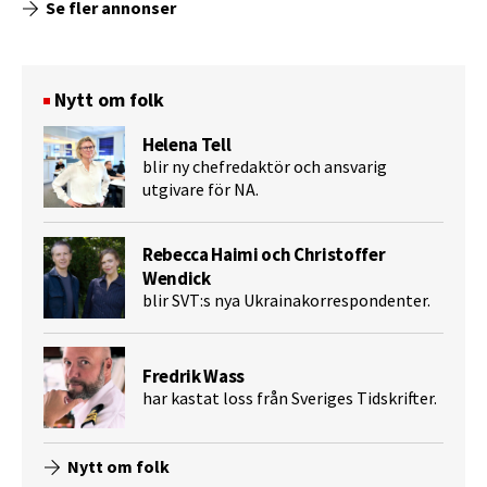
Se fler annonser
Nytt om folk
Helena Tell
blir ny chefredaktör och ansvarig
utgivare för NA.
Rebecca Haimi och Christoffer
Wendick
blir SVT:s nya Ukrainakorrespondenter.
Fredrik Wass
har kastat loss från Sveriges Tidskrifter.
Nytt om folk