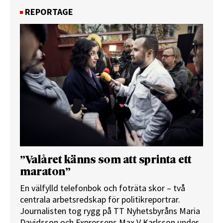
REPORTAGE
”Valåret känns som att sprinta ett
maraton”
En välfylld telefonbok och foträta skor – två
centrala arbetsredskap för politikreportrar.
Journalisten tog rygg på TT Nyhetsbyråns Maria
Davidsson och Expressens Max V Karlsson under