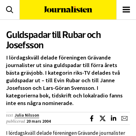
logotyp
Sök
Men
Guldspadar till Rubar och
Josefsson
I lördagskväll delade föreningen Grävande
journalister ut sina guldspadar till förra årets
bästa grävjobb. I kategorin riks-TV delades två
guldspadar ut – till Evin Rubar och till Janne
Josefsson och Lars-Göran Svensson. I
kategorierna bok, tidskrift och lokalradio fanns
inte ens några nominerade.
Julia Nilsson
text
Dela på Facebook
Dela på X
Dela på L
Dela
20 mars 2004
publicerad
I lördagskväll delade föreningen Grävande journalister