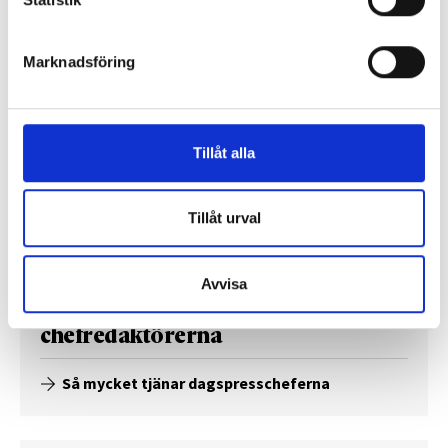
Så mycket tjänar 260 mediechefer
Marknadsföring
Tillåt alla
Tillåt urval
Avvisa
Enorma skillnader mellan
chefredaktörerna
Så mycket tjänar dagspresscheferna