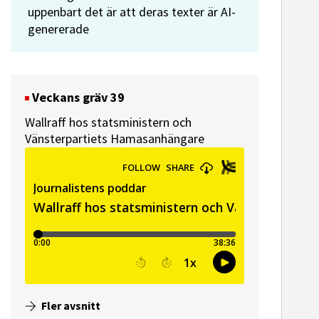
uppenbart det är att deras texter är AI-
genererade
Veckans gräv 39
Wallraff hos statsministern och
Vänsterpartiets Hamasanhängare
ssekreterare till Sidas
Hem & Hyr
mmunikationsenhet
Vänersbo
Fler avsnitt