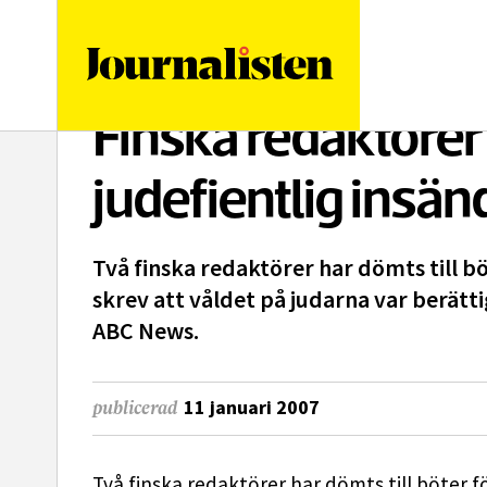
logotyp
Finska redaktörer
judefientlig insän
Två finska redaktörer har dömts till bö
skrev att våldet på judarna var berätti
ABC News.
11 januari 2007
publicerad
Två finska redaktörer har dömts till böter f