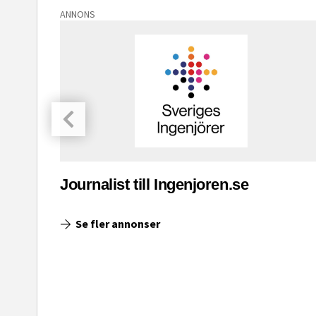
ANNONS
asinet
Journalist till Ingenjoren.se
Se fler annonser