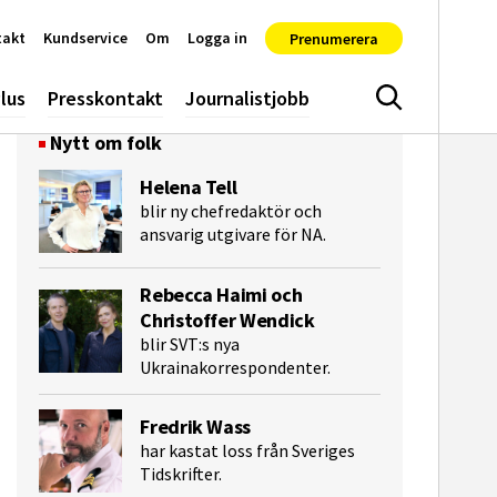
takt
Kundservice
Om
Logga in
Prenumerera
lus
Presskontakt
Journalistjobb
Sök
Nytt om folk
Helena Tell
blir ny chefredaktör och
ansvarig utgivare för NA.
Rebecca Haimi och
Christoffer Wendick
blir SVT:s nya
Ukrainakorrespondenter.
e-post
Fredrik Wass
har kastat loss från Sveriges
Tidskrifter.