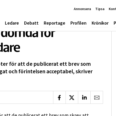
Annonsera
Tipsa
Kon
Ledare
Debatt
Reportage
Profilen
Krönikor
P
 dömda för
dare
ter för att de publicerat ett brev som
gat och förintelsen acceptabel, skriver
Dela på Facebook
Dela på X
Dela på LinkedIn
Dela via 
ör att de publicerat ett brev som skrev att