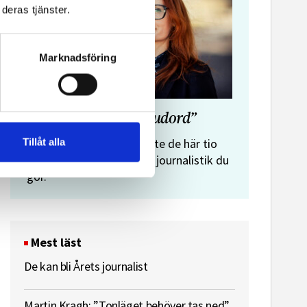
deras tjänster.
Marknadsföring
”Journalistens tio budord”
Malin Crona:
Tillåt alla
Följer du inte de här tio
budorden? Då är det inte journalistik du
gör.
Mest läst
De kan bli Årets journalist
Martin Kragh: ”Tonläget behöver tas ned”