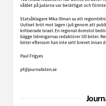
våldet på judarna var berättigat och förint
Statsåklagare Mika Illman sa att regiontid
Uutiset bröt mot lagen i juli genom att pub
kritiserade Israel. En regional domstol b
bägge tidningarnas redaktörer till böter. Re
böter eftersom han inte sett brevet innan d
Paul Frigyes
pf@journalisten.se
Journ