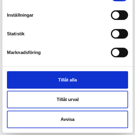
Replik: ”Sociala medier kan räknas som kritisk
Inställningar
infrastruktur”
Replik: ”Public service-bolagen behöver Tiktok och
Statistik
Instagram för att nå hela befolkningen”
Marknadsföring
”Public service behöver återta ägandet från
techjättarna”
Replik: ”Tv-mediet har svårare att bära verklig
Tillåt alla
komplexitet – men när det lyckas är det magiskt”
Tillåt urval
”SVT visar vetenskap – men får oss inte att tänka”
Avvisa
Mer debatt