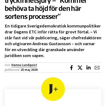
tryckfrihetsjury – ”Kommer
behöva ta höjd för den här
sortens processer”
En tidigare Sverigedemokratisk kommunpolitiker
drar Dagens ETC inför rätta för grovt förtal. – Vi
står fast vid vår publicering, säger chefredaktören
och utgivaren Andreas Gustavsson – och varnar
för en utveckling där granskade använder
juridiken som vapen.
Hanna Lundquist
text
Dela på Facebook
Dela på X
Dela på L
Dela
25 maj 2026
publicerad