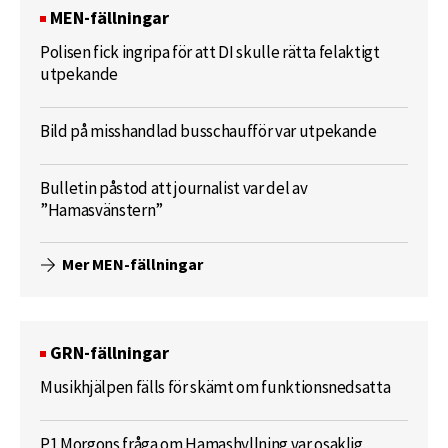
MEN-fällningar
Polisen fick ingripa för att DI skulle rätta felaktigt
utpekande
Bild på misshandlad busschaufför var utpekande
Bulletin påstod att journalist var del av
”Hamasvänstern”
Mer MEN-fällningar
GRN-fällningar
Musikhjälpen fälls för skämt om funktionsnedsatta
P1 Morgons fråga om Hamashyllning var osaklig