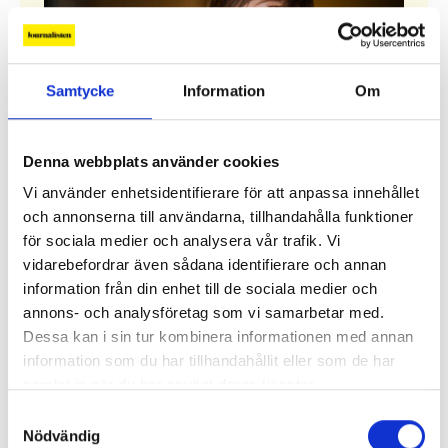
Samtycke
Information
Om
Denna webbplats använder cookies
Vi använder enhetsidentifierare för att anpassa innehållet
”Hotet kommer från höger”
och annonserna till användarna, tillhandahålla funktioner
för sociala medier och analysera vår trafik. Vi
Den populistiska mediekritiken har blivit en
vidarebefordrar även sådana identifierare och annan
högerpolitisk strategi. I Sverige har det hittills
information från din enhet till de sociala medier och
inte gett några större avtryck i den förda
annons- och analysföretag som vi samarbetar med.
mediepolitiken.
Dessa kan i sin tur kombinera informationen med annan
Alla ledare
information som du har tillhandahållit eller som de har
samlat in när du har använt deras tjänster.
Samtyckesval
Nödvändig
Debatt