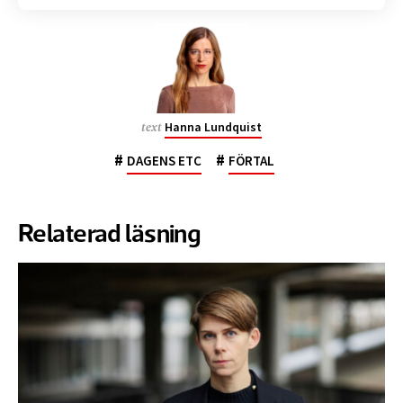
Hanna Lundquist
text
#
#
DAGENS ETC
FÖRTAL
Relaterad läsning