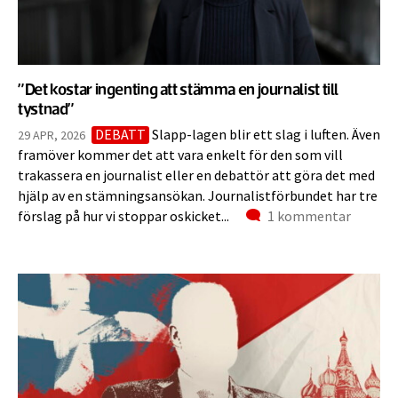
”Det kostar ingenting att stämma en journalist till
tystnad”
DEBATT
Slapp-lagen blir ett slag i luften. Även
29 APR, 2026
framöver kommer det att vara enkelt för den som vill
trakassera en journalist eller en debattör att göra det med
hjälp av en stämningsansökan. Journalistförbundet har tre
Kommentarer
förslag på hur vi stoppar oskicket...
1 kommentar