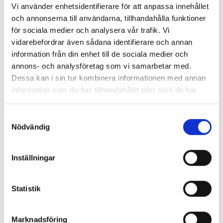
Vi använder enhetsidentifierare för att anpassa innehållet
och annonserna till användarna, tillhandahålla funktioner
för sociala medier och analysera vår trafik. Vi
vidarebefordrar även sådana identifierare och annan
information från din enhet till de sociala medier och
annons- och analysföretag som vi samarbetar med.
Dessa kan i sin tur kombinera informationen med annan
Enorma skillnader mellan
information som du har tillhandahållit eller som de har
chefredaktörerna
samlat in när du har använt deras tjänster.
Samtyckesval
Så mycket tjänar dagspresscheferna
Nödvändig
Inställningar
REPORTAGE
Statistik
Marknadsföring