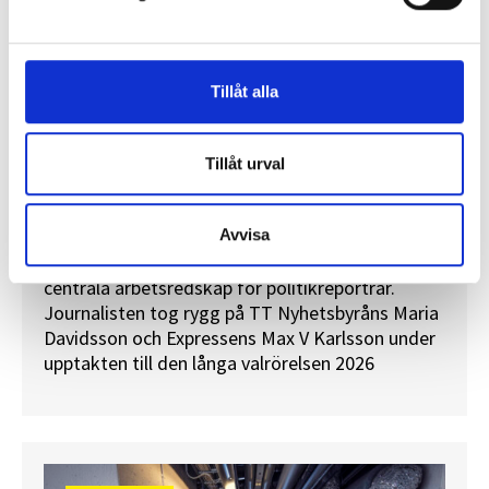
Tillåt alla
Tillåt urval
”Valåret känns som att sprinta ett
maraton”
Avvisa
En välfylld telefonbok och foträta skor – två
centrala arbetsredskap för politikreportrar.
Journalisten tog rygg på TT Nyhetsbyråns Maria
Davidsson och Expressens Max V Karlsson under
upptakten till den långa valrörelsen 2026