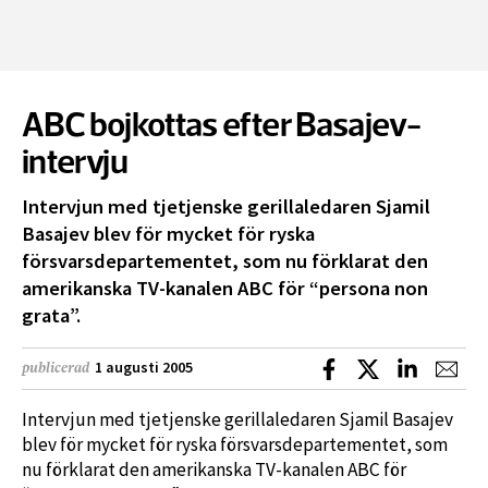
ABC bojkottas efter Basajev-
intervju
Intervjun med tjetjenske gerillaledaren Sjamil
Basajev blev för mycket för ryska
försvarsdepartementet, som nu förklarat den
amerikanska TV-kanalen ABC för “persona non
grata”.
Dela på Facebook
Dela på X
Dela på L
Dela
1 augusti 2005
publicerad
Intervjun med tjetjenske gerillaledaren Sjamil Basajev
blev för mycket för ryska försvarsdepartementet, som
nu förklarat den amerikanska TV-kanalen ABC för