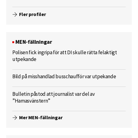
Fler profiler
MEN-fällningar
Polisen fick ingripa för att DI skulle rätta felaktigt
utpekande
Bild på misshandlad busschaufför var utpekande
Bulletin påstod att journalist var del av
”Hamasvänstern”
Mer MEN-fällningar