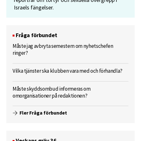
reportrar om tortyr och sexuella övergrepp i
Israels fängelser.
Fråga förbundet
Måste jag avbryta semestern om nyhetschefen
ringer?
Vilka tjänster ska klubben vara med och förhandla?
Måste skyddsombud informeras om
omorganisationer på redaktionen?
Fler Fråga förbundet
Veckans gräv 36