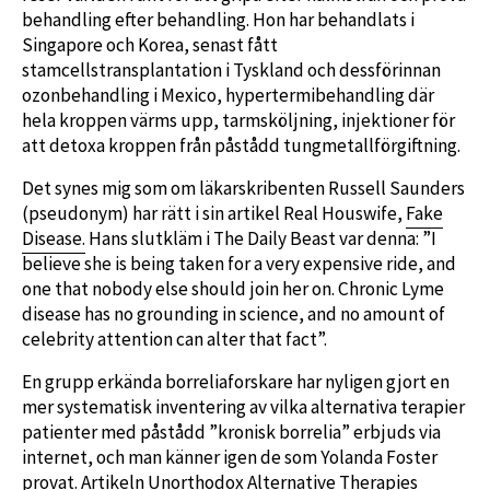
behandling efter behandling. Hon har behandlats i
Singapore och Korea, senast fått
stamcellstransplantation i Tyskland och dessförinnan
ozonbehandling i Mexico, hypertermibehandling där
hela kroppen värms upp, tarmsköljning, injektioner för
att detoxa kroppen från påstådd tungmetallförgiftning.
Det synes mig som om läkarskribenten Russell Saunders
(pseudonym) har rätt i sin artikel Real Houswife,
Fake
Disease.
Hans slutkläm i The Daily Beast var denna: ”I
believe she is being taken for a very expensive ride, and
one that nobody else should join her on. Chronic Lyme
disease has no grounding in science, and no amount of
celebrity attention can alter that fact”.
En grupp erkända borreliaforskare har nyligen gjort en
mer systematisk inventering av vilka alternativa terapier
patienter med påstådd ”kronisk borrelia” erbjuds via
internet, och man känner igen de som Yolanda Foster
provat. Artikeln
Unorthodox Alternative Therapies