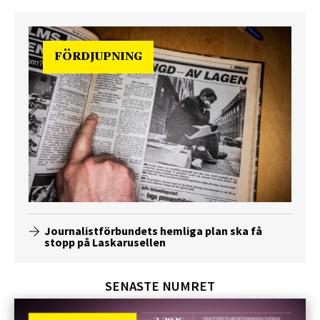
FÖRDJUPNING
Journalistförbundets hemliga plan ska få
stopp på Laskarusellen
SENASTE NUMRET