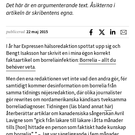
Det här är en argumenterande text. Åsikterna i
artikeln är skribentens egna.
Dela på Facebook
Dela på X
Dela på L
Dela
22 maj 2015
publicerad
I år har Expressen hälsoredaktion spottat upp sig och
Bengt Isaksson har skrivit en i mina ögon korrekt
faktaartikel om borreliainfektion:
Borrelia – allt du
behöver veta.
Men den ena redaktionen vet inte vad den andra gör, för
samtidigt kommer desinformation om borrelia från
samma tidnings nöjesredaktion, där olika journalister
gör rewrites om nordamerikanska kändisars tveksamma
borreliadiagnoser. Tidningen (läs bland annat
här
)
återberättar artiklar om kanadensiska sångerskan Avril
Lavigne som ”gick från läkare till läkare i åtta månader
tills [hon] hittade en person som faktiskt hade kunskap
om borrelia”. ” – Jag var sängliggande i fem månader …