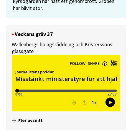
kyrkogården har nått ett genombrott. Gropen
har blivit stor.
Veckans gräv 37
Wallenbergs bolagsräddning och Kristerssons
glassgate
Fler avsnitt