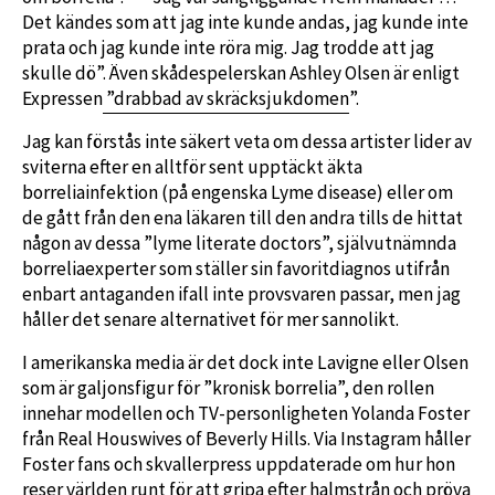
Det kändes som att jag inte kunde andas, jag kunde inte
prata och jag kunde inte röra mig. Jag trodde att jag
skulle dö”. Även skådespelerskan Ashley Olsen är enligt
Expressen
”drabbad av skräcksjukdomen
”.
Jag kan förstås inte säkert veta om dessa artister lider av
sviterna efter en alltför sent upptäckt äkta
borreliainfektion (på engenska Lyme disease) eller om
de gått från den ena läkaren till den andra tills de hittat
någon av dessa ”lyme literate doctors”, självutnämnda
borreliaexperter som ställer sin favoritdiagnos utifrån
enbart antaganden ifall inte provsvaren passar, men jag
håller det senare alternativet för mer sannolikt.
I amerikanska media är det dock inte Lavigne eller Olsen
som är galjonsfigur för ”kronisk borrelia”, den rollen
innehar modellen och TV-personligheten Yolanda Foster
från Real Houswives of Beverly Hills. Via Instagram håller
Foster fans och skvallerpress uppdaterade om hur hon
reser världen runt för att gripa efter halmstrån och pröva