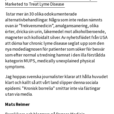
Marketed to Treat Lyme Disease
listar mer än 30 olika odokumenterade
alternativbehandlingar. Några som inte redan nämnts
ovan är ”frekvensmedicin”, amalgamsanering, olika
örter, dricka sin urin, läkemedel mot alkoholberoende,
magneter och kolloidalt silver. Av nyhetsflödet från USA
att döma har chronic lyme disease seglat upp som den
nya modediagnosen för patienter som söker för besvär
som efter normal utredning hamnat i den illa förstådda
kategorin MUPS, medically unexplained physical
symptoms.
Jag hoppas svenska journalister klarar att hålla huvudet
klart och kallt så att vårt land slipper denna sociala
epidemi. "Kronisk borrelia" smittar inte via fästingar
utan via media.
Mats Reimer