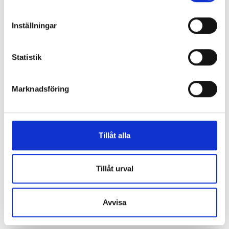
Så mycket tjänar vi – och våra chefer
Inställningar
Statistik
Marknadsföring
Tillåt alla
Tillåt urval
Så mycket tjänar mediecheferna
Så mycket tjänar 260 mediechefer
Avvisa