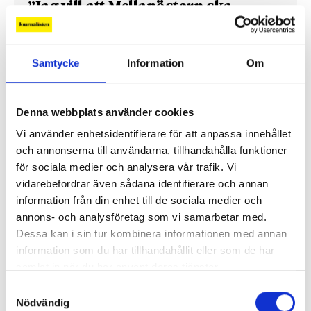
”Jag vill att Mellanöstern ska
kännas nära”
Gilda Hamidi-Nia
Samtycke
Information
Om
Fler profiler
Denna webbplats använder cookies
Vi använder enhetsidentifierare för att anpassa innehållet
och annonserna till användarna, tillhandahålla funktioner
för sociala medier och analysera vår trafik. Vi
vidarebefordrar även sådana identifierare och annan
information från din enhet till de sociala medier och
annons- och analysföretag som vi samarbetar med.
Dessa kan i sin tur kombinera informationen med annan
information som du har tillhandahållit eller som de har
samlat in när du har använt deras tjänster.
Samtyckesval
Lönerna – redaktion för redaktion
Nödvändig