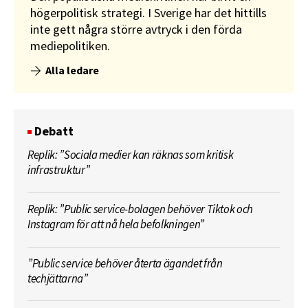
högerpolitisk strategi. I Sverige har det hittills
inte gett några större avtryck i den förda
mediepolitiken.
Alla ledare
Debatt
Replik: ”Sociala medier kan räknas som kritisk
infrastruktur”
Replik: ”Public service-bolagen behöver Tiktok och
Instagram för att nå hela befolkningen”
”Public service behöver återta ägandet från
techjättarna”