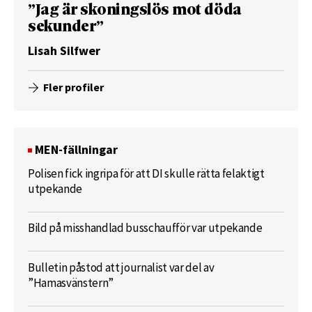
”Jag är skoningslös mot döda
sekunder”
Lisah Silfwer
Fler profiler
MEN-fällningar
Polisen fick ingripa för att DI skulle rätta felaktigt
utpekande
Bild på misshandlad busschaufför var utpekande
Bulletin påstod att journalist var del av
”Hamasvänstern”