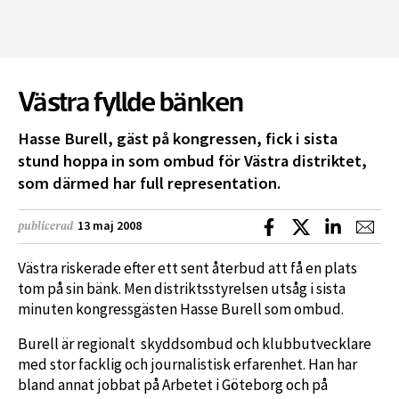
Västra fyllde bänken
Hasse Burell, gäst på kongressen, fick i sista
stund hoppa in som ombud för Västra distriktet,
som därmed har full representation.
Dela på Facebook
Dela på X
Dela på L
Dela
13 maj 2008
publicerad
Västra riskerade efter ett sent återbud att få en plats
tom på sin bänk. Men distriktsstyrelsen utsåg i sista
minuten kongressgästen Hasse Burell som ombud.
Burell är regionalt skyddsombud och klubbutvecklare
med stor facklig och journalistisk erfarenhet. Han har
bland annat jobbat på Arbetet i Göteborg och på