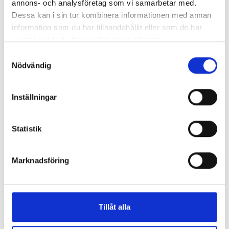
annons- och analysföretag som vi samarbetar med.
Dessa kan i sin tur kombinera informationen med annan
information som du har tillhandahållit eller som de har
samlat in när du har använt deras tjänster.
REPORTAGE
Samtyckesval
Nödvändig
Inställningar
Statistik
Marknadsföring
”Valåret känns som att sprinta ett
maraton”
Tillåt alla
En välfylld telefonbok och foträta skor – två