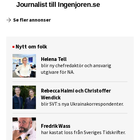
Journalist till Ingenjoren.se
Se fler annonser
Nytt om folk
Helena Tell
blir ny chefredaktör och ansvarig
utgivare för NA.
Rebecca Haimi och Christoffer
Wendick
blir SVT:s nya Ukrainakorrespondenter.
Fredrik Wass
har kastat loss från Sveriges Tidskrifter.