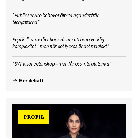
”Public service behöver återta ägandet från
techjättarna”
Replik: ”Tv-mediet har svårare att bära verklig
komplexitet – men när det lyckas är det magiskt”
”SVT visar vetenskap – men får oss inte att tänka”
Mer debatt
PROFIL