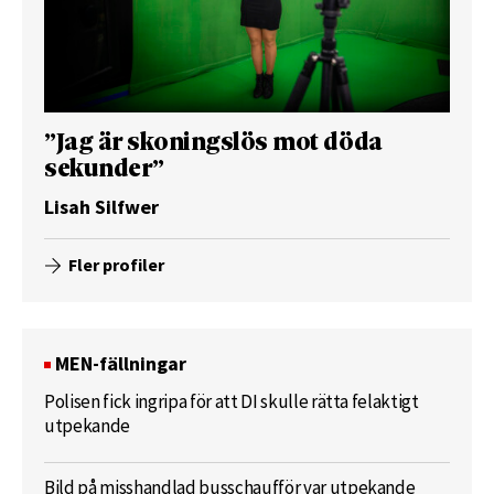
”Jag är skoningslös mot döda
sekunder”
Lisah Silfwer
Fler profiler
MEN-fällningar
Polisen fick ingripa för att DI skulle rätta felaktigt
utpekande
Bild på misshandlad busschaufför var utpekande