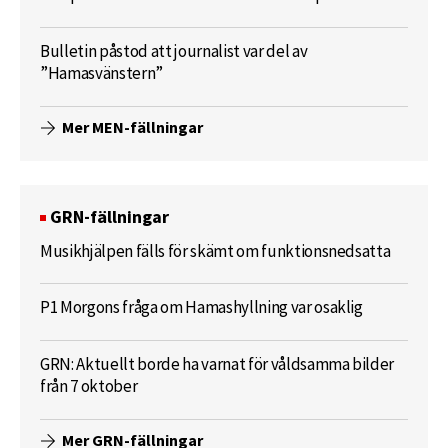
Bulletin påstod att journalist var del av
”Hamasvänstern”
Mer MEN-fällningar
GRN-fällningar
Musikhjälpen fälls för skämt om funktionsnedsatta
P1 Morgons fråga om Hamashyllning var osaklig
GRN: Aktuellt borde ha varnat för våldsamma bilder
från 7 oktober
Mer GRN-fällningar