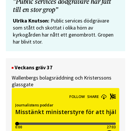
”Public services dödgrävare har fått
till en stor grop”
Ulrika Knutson:
Public services dödgrävare
som stått och skottat i olika hörn av
kyrkogården har nått ett genombrott. Gropen
har blivit stor.
Veckans gräv 37
Wallenbergs bolagsräddning och Kristerssons
glassgate