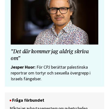
”Det där kommer jag aldrig skriva
om”
Jesper Huor:
För CPJ berättar palestinska
reportrar om tortyr och sexuella övergrepp i
Israels fängelser.
Fråga förbundet
Måste jag avbryta semestern om nyhetschefen