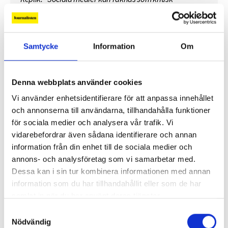
infrastruktur”
Replik: ”Public service-bolagen behöver Tiktok och
Samtycke
Information
Om
Instagram för att nå hela befolkningen”
”Public service behöver återta ägandet från
Denna webbplats använder cookies
techjättarna”
Vi använder enhetsidentifierare för att anpassa innehållet
och annonserna till användarna, tillhandahålla funktioner
Replik: ”Tv-mediet har svårare att bära verklig
för sociala medier och analysera vår trafik. Vi
komplexitet – men när det lyckas är det magiskt”
vidarebefordrar även sådana identifierare och annan
information från din enhet till de sociala medier och
”SVT visar vetenskap – men får oss inte att tänka”
annons- och analysföretag som vi samarbetar med.
Dessa kan i sin tur kombinera informationen med annan
information som du har tillhandahållit eller som de har
Mer debatt
samlat in när du har använt deras tjänster.
Samtyckesval
Nödvändig