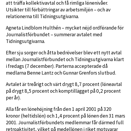
att träffa kollektivavtal och få rimliga lönenivåer.
Utsikter till förbättringar av arbetsmiljön – och av
relationerna till Tidningsutgivarna.
Agneta Lindblom Hulthén – mycket nöjd ordförande för
Journalistförbundet – summerar avtalet med
Tidningsutgivarna.
Efter sju sorger och åtta bedrövelser blev ett nytt avtal
mellan Journalistförbundet och Tidningsutgivarna klart
i fredags (7 december). Parterna accepterade då
medlarna Benne Lantz och Gunnar Grenfors slutbud.
Avtalet är treårigt och värt drygt 8,7 procent (löneavtal
på drygt 8,5 procent och komptillägget på 0,2 procent
per år).
Alla får en lönehöjning från den 1 april 2001 på 320
kronor (heltidslön) och 1,4 procent på lönen den 31 mars
2001. Journalistförbundets medlemmar får därmed full
retroaktivitet, vilket på medellönen i riket motsvarar