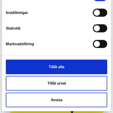
PROFIL
Inställningar
Statistik
Marknadsföring
”Jag vill att Mellanöstern ska
kännas nära”
Tillåt alla
Gilda Hamidi-Nia
Tillåt urval
Fler profiler
Avvisa