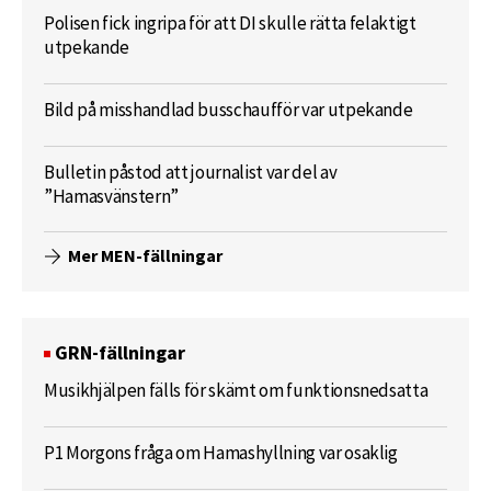
Polisen fick ingripa för att DI skulle rätta felaktigt
utpekande
Bild på misshandlad busschaufför var utpekande
Bulletin påstod att journalist var del av
”Hamasvänstern”
Mer MEN-fällningar
GRN-fällningar
Musikhjälpen fälls för skämt om funktionsnedsatta
P1 Morgons fråga om Hamashyllning var osaklig