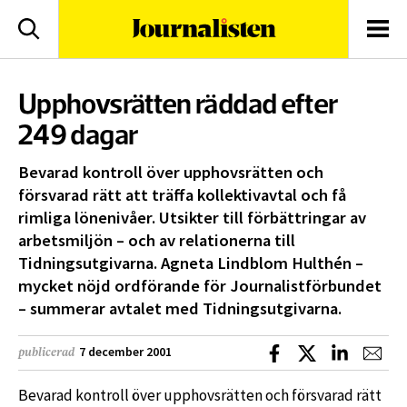
logotyp
Sök
Men
Upphovsrätten räddad efter
249 dagar
Bevarad kontroll över upphovsrätten och
försvarad rätt att träffa kollektivavtal och få
rimliga lönenivåer. Utsikter till förbättringar av
arbetsmiljön – och av relationerna till
Tidningsutgivarna. Agneta Lindblom Hulthén –
mycket nöjd ordförande för Journalistförbundet
– summerar avtalet med Tidningsutgivarna.
Dela på Facebook
Dela på X
Dela på L
Dela
7 december 2001
publicerad
Bevarad kontroll över upphovsrätten och försvarad rätt