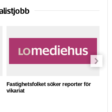
alistjobb
Fastighetsfolket söker reporter för
Pre
vikariat
ko