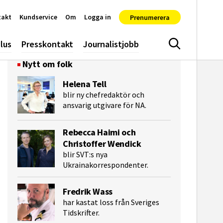
takt
Kundservice
Om
Logga in
Prenumerera
lus
Presskontakt
Journalistjobb
Sök
Nytt om folk
Helena Tell
blir ny chefredaktör och
ansvarig utgivare för NA.
Rebecca Haimi och
Christoffer Wendick
blir SVT:s nya
e-post
Ukrainakorrespondenter.
Fredrik Wass
har kastat loss från Sveriges
Tidskrifter.