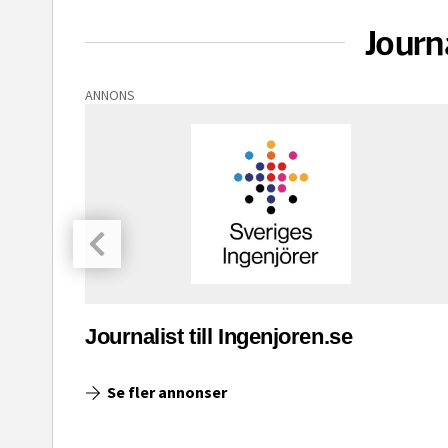
Journ
ANNONS
asinet
Journalist till Ingenjoren.se
Se fler annonser