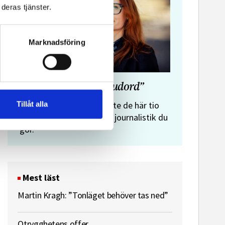
deras tjänster.
Marknadsföring
”Journalistens tio budord”
Malin Crona:
Tillåt alla
Följer du inte de här tio
budorden? Då är det inte journalistik du
gör.
Mest läst
Martin Kragh: ”Tonläget behöver tas ned”
Otrygghetens offer