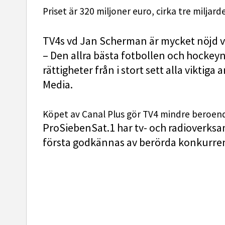
Priset är 320 miljoner euro, cirka tre miljar
TV4s vd Jan Scherman är mycket nöjd v
– Den allra bästa fotbollen och hockeyn
rättigheter från i stort sett alla viktig
Media.
Köpet av Canal Plus gör TV4 mindre beroend
ProSiebenSat.1 har tv- och radioverksa
första godkännas av berörda konkurre