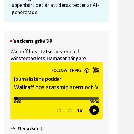
uppenbart det är att deras texter är AI-
genererade
Veckans gräv 39
Wallraff hos statsministern och
Vänsterpartiets Hamasanhängare
ssekreterare till Sidas
Hem & Hyr
mmunikationsenhet
Vänersbo
Fler avsnitt