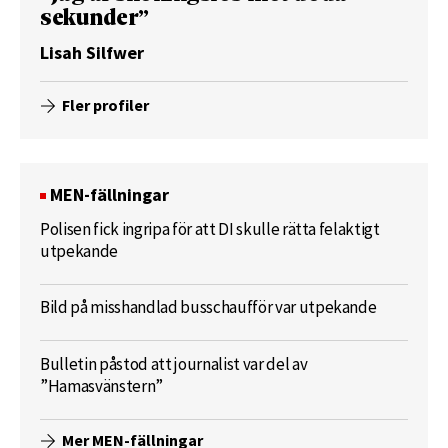
sekunder”
Lisah Silfwer
Fler profiler
MEN-fällningar
Polisen fick ingripa för att DI skulle rätta felaktigt
utpekande
Bild på misshandlad busschaufför var utpekande
Bulletin påstod att journalist var del av
”Hamasvänstern”
Mer MEN-fällningar