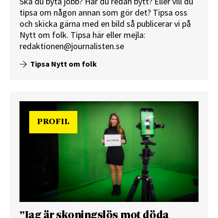
Ska du byta jobb? Har du redan bytt? Eller vill du
tipsa om någon annan som gör det? Tipsa oss
och skicka gärna med en bild så publicerar vi på
Nytt om folk.
Tipsa här
eller mejla:
redaktionen@journalisten.se
Tipsa Nytt om folk
PROFIL
”Jag är skoningslös mot döda