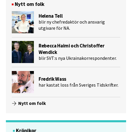
Nytt om folk
Helena Tell
blir ny chefredaktör och ansvarig
utgivare för NA.
Rebecca Haimi och Christoffer
Wendick
blir SVT:s nya Ukrainakorrespondenter.
Fredrik Wass
har kastat loss från Sveriges Tidskrifter.
Nytt om folk
Krönikor