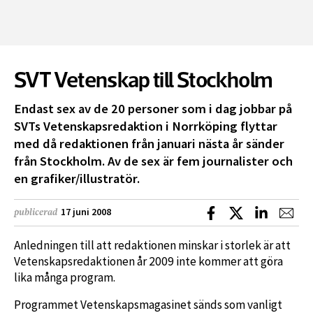
SVT Vetenskap till Stockholm
Endast sex av de 20 personer som i dag jobbar på
SVTs Vetenskapsredaktion i Norrköping flyttar
med då redaktionen från januari nästa år sänder
från Stockholm. Av de sex är fem journalister och
en grafiker/illustratör.
Dela på Facebook
Dela på X
Dela på L
Dela
17 juni 2008
publicerad
Anledningen till att redaktionen minskar i storlek är att
Vetenskapsredaktionen år 2009 inte kommer att göra
lika många program.
Programmet Vetenskapsmagasinet sänds som vanligt