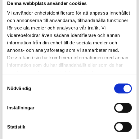
Denna webbplats använder cookies
Vi använder enhetsidentifierare för att anpassa innehållet
och annonserna till användarna, tillhandahålla funktioner
för sociala medier och analysera vår trafik. Vi
vidarebefordrar även sådana identifierare och annan
information från din enhet till de sociala medier och
annons- och analysföretag som vi samarbetar med.
Dessa kan i sin tur kombinera informationen med annan
information som du har tillhandahållit eller som de har
Enorma skillnader mellan
samlat in när du har använt deras tjänster.
chefredaktörerna
Samtyckesval
Nödvändig
Så mycket tjänar dagspresscheferna
Inställningar
REPORTAGE
Statistik