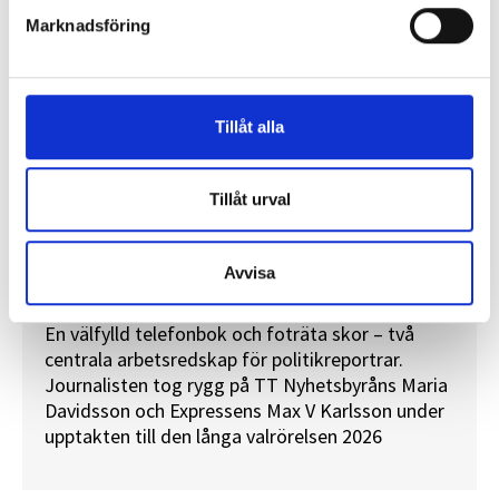
Marknadsföring
Tillåt alla
Tillåt urval
”Valåret känns som att sprinta ett
Avvisa
maraton”
En välfylld telefonbok och foträta skor – två
centrala arbetsredskap för politikreportrar.
Journalisten tog rygg på TT Nyhetsbyråns Maria
Davidsson och Expressens Max V Karlsson under
upptakten till den långa valrörelsen 2026