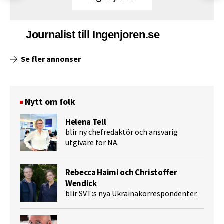
Journalist till Ingenjoren.se
Se fler annonser
Nytt om folk
Helena Tell
blir ny chefredaktör och ansvarig
utgivare för NA.
Rebecca Haimi och Christoffer
Wendick
blir SVT:s nya Ukrainakorrespondenter.