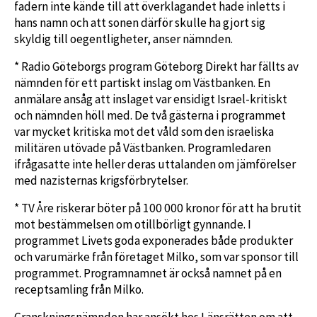
fadern inte kände till att överklagandet hade inletts i
hans namn och att sonen därför skulle ha gjort sig
skyldig till oegentligheter, anser nämnden.
* Radio Göteborgs program Göteborg Direkt har fällts av
nämnden för ett partiskt inslag om Västbanken. En
anmälare ansåg att inslaget var ensidigt Israel-kritiskt
och nämnden höll med. De två gästerna i programmet
var mycket kritiska mot det våld som den israeliska
militären utövade på Västbanken. Programledaren
ifrågasatte inte heller deras uttalanden om jämförelser
med nazisternas krigsförbrytelser.
* TV Åre riskerar böter på 100 000 kronor för att ha brutit
mot bestämmelsen om otillbörligt gynnande. I
programmet Livets goda exponerades både produkter
och varumärke från företaget Milko, som var sponsor till
programmet. Programnamnet är också namnet på en
receptsamling från Milko.
Granskningsnämnden har ansökt hos Länsrätten om att