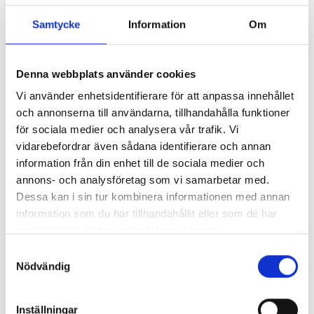
Samtycke
Information
Om
Så mycket tjänar mediecheferna
Denna webbplats använder cookies
Så mycket tjänar 260 mediechefer
Vi använder enhetsidentifierare för att anpassa innehållet
och annonserna till användarna, tillhandahålla funktioner
för sociala medier och analysera vår trafik. Vi
vidarebefordrar även sådana identifierare och annan
information från din enhet till de sociala medier och
annons- och analysföretag som vi samarbetar med.
Dessa kan i sin tur kombinera informationen med annan
information som du har tillhandahållit eller som de har
samlat in när du har använt deras tjänster.
Samtyckesval
Nödvändig
Enorma skillnader mellan
Inställningar