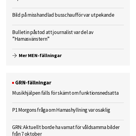
Bild på misshandlad busschaufför var utpekande
Bulletin påstod att journalist var del av
”Hamasvänstern”
Mer MEN-fällningar
GRN-fällningar
Musikhjälpen fälls för skämt om funktionsnedsatta
P1 Morgons fråga om Hamashyllning var osaklig
GRN: Aktuellt borde ha varnat för våldsamma bilder
från 7 oktober