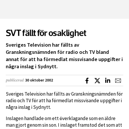
SVT fällt för osaklighet
Sveriges Television har fällts av
Granskningsnämnden för radio och TV bland
annat för att ha förmedlat missvisande uppgifter i
några inslag i Sydnytt.
Dela på Facebook
Dela på X
Dela på L
Dela
30 oktober 2002
publicerad
Sveriges Television har fällts av Granskningsnämnden för
radio och TV för att ha förmedlat missvisande uppgifter i
några inslag i Sydnytt.
Inslagen handlade om ett överklagande som en äldre
man gjort genom sin son. I inslaget framstod det som att