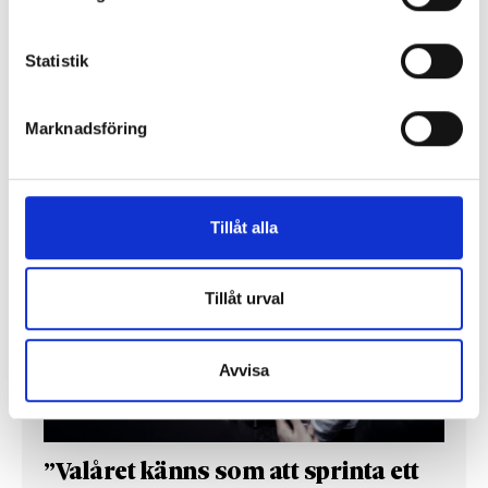
chefredaktörerna
Så mycket tjänar dagspresscheferna
Statistik
Marknadsföring
REPORTAGE
Tillåt alla
Tillåt urval
Avvisa
”Valåret känns som att sprinta ett