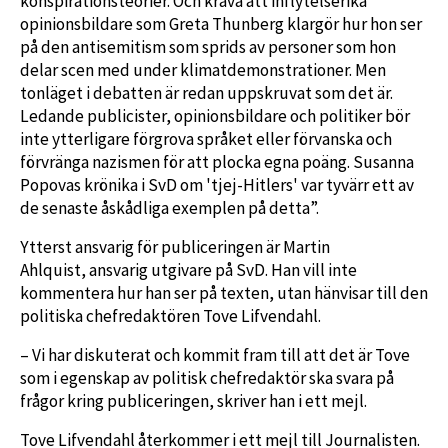
konspirationsteorier. Och kräva att inflytelserika
opinionsbildare som Greta Thunberg klargör hur hon ser
på den antisemitism som sprids av personer som hon
delar scen med under klimatdemonstrationer. Men
tonläget i debatten är redan uppskruvat som det är.
Ledande publicister, opinionsbildare och politiker bör
inte ytterligare förgrova språket eller förvanska och
förvränga nazismen för att plocka egna poäng. Susanna
Popovas krönika i SvD om 'tjej-Hitlers' var tyvärr ett av
de senaste åskådliga exemplen på detta”.
Ytterst ansvarig för publiceringen är Martin
Ahlquist, ansvarig utgivare på SvD. Han vill inte
kommentera hur han ser på texten, utan hänvisar till den
politiska chefredaktören Tove Lifvendahl.
– Vi har diskuterat och kommit fram till att det är Tove
som i egenskap av politisk chefredaktör ska svara på
frågor kring publiceringen, skriver han i ett mejl.
Tove Lifvendahl återkommer i ett mejl till Journalisten.