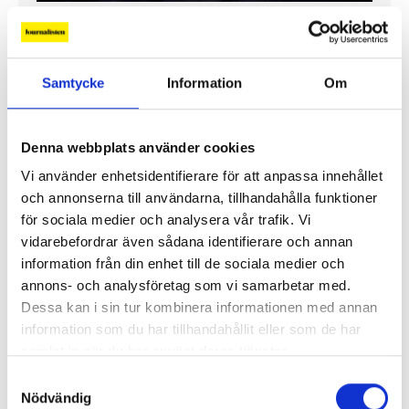
”Jag vill att Mellanöstern ska
kännas nära”
Gilda Hamidi-Nia
Samtycke
Information
Om
Fler profiler
Denna webbplats använder cookies
Vi använder enhetsidentifierare för att anpassa innehållet
och annonserna till användarna, tillhandahålla funktioner
för sociala medier och analysera vår trafik. Vi
vidarebefordrar även sådana identifierare och annan
information från din enhet till de sociala medier och
annons- och analysföretag som vi samarbetar med.
Dessa kan i sin tur kombinera informationen med annan
information som du har tillhandahållit eller som de har
samlat in när du har använt deras tjänster.
Samtyckesval
Nödvändig