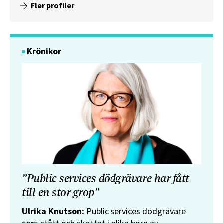
Fler profiler
Krönikor
”Public services dödgrävare har fått
till en stor grop”
Ulrika Knutson:
Public services dödgrävare
som stått och skottat i olika hörn av