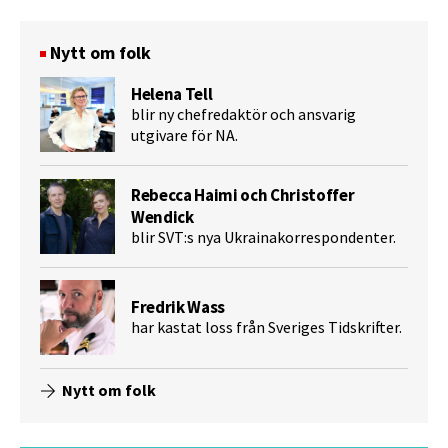
Nytt om folk
Helena Tell
blir ny chefredaktör och ansvarig
utgivare för NA.
Rebecca Haimi och Christoffer
Wendick
blir SVT:s nya Ukrainakorrespondenter.
Fredrik Wass
har kastat loss från Sveriges Tidskrifter.
Nytt om folk