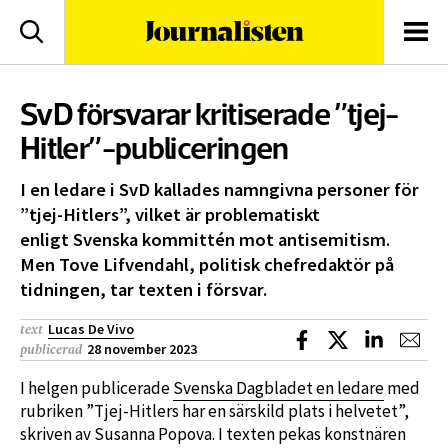
logotyp
Sök
Men
SvD försvarar kritiserade ”tjej-
Hitler”-publiceringen
I en ledare i SvD kallades namngivna personer för
”tjej-Hitlers”, vilket är problematiskt
enligt Svenska kommittén mot antisemitism.
Men Tove Lifvendahl, politisk chefredaktör på
tidningen, tar texten i försvar.
Lucas De Vivo
text
Dela på Facebook
Dela på X
Dela på L
Dela
28 november 2023
publicerad
I helgen publicerade
Svenska Dagbladet en ledare
med
rubriken ”Tjej-Hitlers har en särskild plats i helvetet”,
skriven av Susanna Popova. I texten pekas konstnären