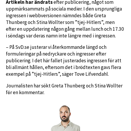
Artikeln har ändrats
efter publicering, något som
uppmärksammats på sociala medier. I den ursprungliga
ingressen i webbversionen nämndes både Greta
Thunberg och Stina Wollter som ”tjej-Hitlers”, men
efter en uppdatering någon gång mellan lunch och 17.30
i söndags var deras namn inte längre med i ingressen.
– På SvD.se justerar vi återkommande längd och
formuleringar på nedryckare och ingresser efter
publicering. I det här fallet justerades ingressen för att
bli allmänt hållen, eftersom det i brödtexten gavs flera
exempel på ”tjej-Hitlers”, säger Tove Lifvendahl.
Journalisten har sökt Greta Thunberg och
Stina Wollter
för en kommentar.