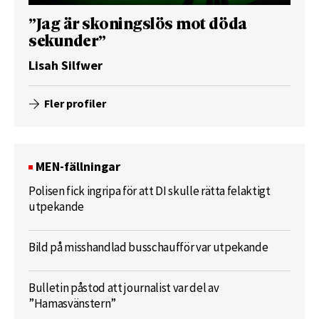
”Jag är skoningslös mot döda
sekunder”
Lisah Silfwer
Fler profiler
MEN-fällningar
Polisen fick ingripa för att DI skulle rätta felaktigt
utpekande
Bild på misshandlad busschaufför var utpekande
Bulletin påstod att journalist var del av
”Hamasvänstern”