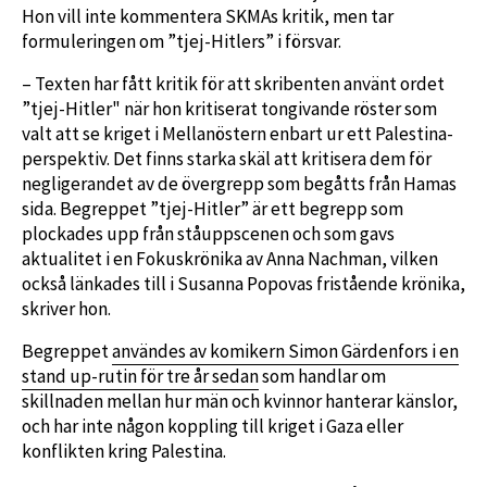
Hon vill inte kommentera SKMAs kritik, men tar
formuleringen om ”tjej-Hitlers” i försvar.
– Texten har fått kritik för att skribenten använt ordet
”tjej-Hitler" när hon kritiserat tongivande röster som
valt att se kriget i Mellanöstern enbart ur ett Palestina-
perspektiv. Det finns starka skäl att kritisera dem för
negligerandet av de övergrepp som begåtts från Hamas
sida. Begreppet ”tjej-Hitler” är ett begrepp som
plockades upp från ståuppscenen och som gavs
aktualitet i en Fokuskrönika av Anna Nachman, vilken
också länkades till i Susanna Popovas fristående krönika,
skriver hon.
Begreppet
användes av komikern Simon Gärdenfors i en
stand up-rutin för tre år sedan
som handlar om
skillnaden mellan hur män och kvinnor hanterar känslor,
och har inte någon koppling till kriget i Gaza eller
konflikten kring Palestina.