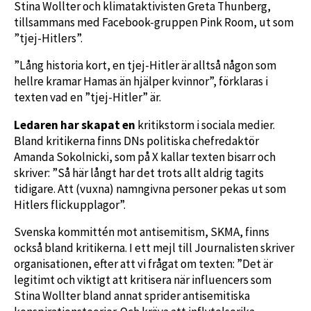
Stina Wollter och klimataktivisten Greta Thunberg,
tillsammans med Facebook-gruppen Pink Room, ut som
”tjej-Hitlers”.
”Lång historia kort, en tjej-Hitler är alltså någon som
hellre kramar Hamas än hjälper kvinnor”, förklaras i
texten vad en ”tjej-Hitler” är.
Ledaren har skapat en
kritikstorm i sociala medier.
Bland kritikerna finns DNs politiska chefredaktör
Amanda Sokolnicki, som på X kallar texten bisarr och
skriver: ”Så här långt har det trots allt aldrig tagits
tidigare. Att (vuxna) namngivna personer pekas ut som
Hitlers flickupplagor”.
Svenska kommittén mot antisemitism, SKMA, finns
också bland kritikerna. I ett mejl till Journalisten skriver
organisationen, efter att vi frågat om texten: ”Det är
legitimt och viktigt att kritisera när influencers som
Stina Wollter bland annat sprider antisemitiska