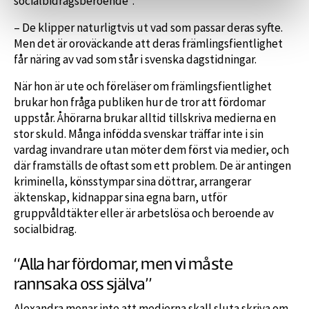
socialbidragsberoende”.
– De klipper naturligtvis ut vad som passar deras syfte.
Men det är oroväckande att deras främlingsfientlighet
får näring av vad som står i svenska dagstidningar.
När hon är ute och föreläser om främlingsfientlighet
brukar hon fråga publiken hur de tror att fördomar
uppstår. Åhörarna brukar alltid tillskriva medierna en
stor skuld. Många infödda svenskar träffar inte i sin
vardag invandrare utan möter dem först via medier, och
där framställs de oftast som ett problem. De är antingen
kriminella, könsstympar sina döttrar, arrangerar
äktenskap, kidnappar sina egna barn, utför
gruppvåldtäkter eller är arbetslösa och beroende av
socialbidrag.
“Alla har fördomar, men vi måste
rannsaka oss själva”
Alexandra menar inte att medierna skall sluta skriva om