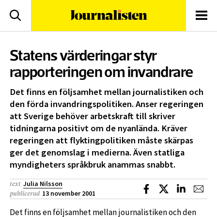
logotyp
Sök
Men
Statens värderingar styr
rapporteringen om invandrare
Det finns en följsamhet mellan journalistiken och
den förda invandringspolitiken. Anser regeringen
att Sverige behöver arbetskraft till skriver
tidningarna positivt om de nyanlända. Kräver
regeringen att flyktingpolitiken måste skärpas
ger det genomslag i medierna. Även statliga
myndigheters språkbruk anammas snabbt.
Julia Nilsson
text
Dela på Facebook
Dela på X
Dela på L
Dela
13 november 2001
publicerad
Det finns en följsamhet mellan journalistiken och den