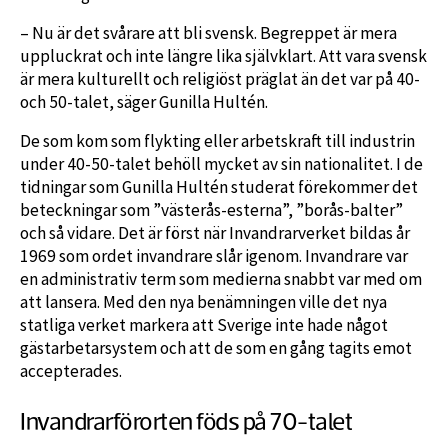
– Nu är det svårare att bli svensk. Begreppet är mera
uppluckrat och inte längre lika självklart. Att vara svensk
är mera kulturellt och religiöst präglat än det var på 40-
och 50-talet, säger Gunilla Hultén.
De som kom som flykting eller arbetskraft till industrin
under 40-50-talet behöll mycket av sin nationalitet. I de
tidningar som Gunilla Hultén studerat förekommer det
beteckningar som ”västerås-esterna”, ”borås-balter”
och så vidare. Det är först när Invandrarverket bildas år
1969 som ordet invandrare slår igenom. Invandrare var
en administrativ term som medierna snabbt var med om
att lansera. Med den nya benämningen ville det nya
statliga verket markera att Sverige inte hade något
gästarbetarsystem och att de som en gång tagits emot
accepterades.
Invandrarförorten föds på 70-talet