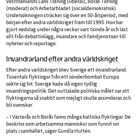
Vestmanlands Läns Tidning (liberal), Borås Tidning
(moderat) och Arbetarbladet (socialdemokratisk).
Undersökningen sträcker sig över en 50-årsperiod, med
början efter andra världskriget fram till 1995. Hon har
gjort nedslag under några veckor vart tionde år och läst
allt från debattinlägg, insändare och familjenotiser till
nyheter och reportage.
Invandrarland efter andra världskriget
Efter andra världskriget blev Sverige ett invandrarland.
Tusentals flyktingar från ett sönderbombat Europa
sökte sig hit. Sverige hade då ingen tydlig
invandringspolitik. Det outtalade politiska målet var att
flyktingarna så snabbt som möjligt skulle assimileras och
bli svenskar.
– I Västerås och Borås fanns många baltiska flyktingar. De
beskrivs som arbetsamma människor som funnit sin
plats i samhället, säger Gunilla Hultén.