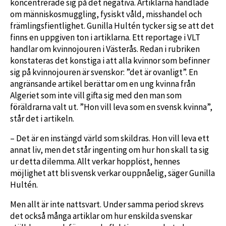
koncentrerade sig på det negativa. Artiklarna handlade
om människosmuggling, fysiskt våld, misshandel och
främlingsfientlighet. Gunilla Hultén tycker sig se att det
finns en uppgiven ton i artiklarna. Ett reportage i VLT
handlar om kvinnojouren i Västerås. Redan i rubriken
konstateras det konstiga i att alla kvinnor som befinner
sig på kvinnojouren är svenskor: ”det är ovanligt”. En
angränsande artikel berättar om en ung kvinna från
Algeriet som inte vill gifta sig med den man som
föräldrarna valt ut. ”Hon vill leva som en svensk kvinna”,
står det i artikeln.
– Det är en instängd värld som skildras. Hon vill leva ett
annat liv, men det står ingenting om hur hon skall ta sig
ur detta dilemma. Allt verkar hopplöst, hennes
möjlighet att bli svensk verkar ouppnåelig, säger Gunilla
Hultén.
Men allt är inte nattsvart. Under samma period skrevs
det också många artiklar om hur enskilda svenskar