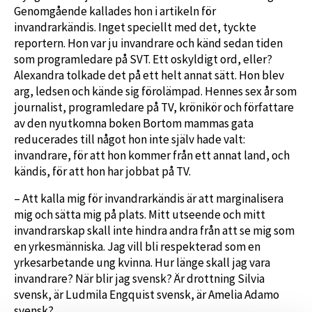
Genomgående kallades hon i artikeln för
invandrarkändis. Inget speciellt med det, tyckte
reportern. Hon var ju invandrare och känd sedan tiden
som programledare på SVT. Ett oskyldigt ord, eller?
Alexandra tolkade det på ett helt annat sätt. Hon blev
arg, ledsen och kände sig förolämpad. Hennes sex år som
journalist, programledare på TV, krönikör och författare
av den nyutkomna boken Bortom mammas gata
reducerades till något hon inte själv hade valt:
invandrare, för att hon kommer från ett annat land, och
kändis, för att hon har jobbat på TV.
– Att kalla mig för invandrarkändis är att marginalisera
mig och sätta mig på plats. Mitt utseende och mitt
invandrarskap skall inte hindra andra från att se mig som
en yrkesmänniska. Jag vill bli respekterad som en
yrkesarbetande ung kvinna. Hur länge skall jag vara
invandrare? När blir jag svensk? Är drottning Silvia
svensk, är Ludmila Engquist svensk, är Amelia Adamo
svensk?