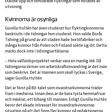
ställde upp och försvarade flyktingar som hotades av
utvisning.
Kvinnorna är osynliga
Gunilla Hultén har även studerat hur flyktingkvinnorna
beskrivits i de tidningar hon studerat. Hon valde Borås
Tidning på grund av att staden hade textilfabriker och
många kvinnor från Polen och Finland sökte sig dit. Detta
märks dock inte i tidningsartiklarna.
– Hela välfärdsprojektet verkar vara en manlig idé. Då
tidningarna skriver om arbetskraftsinvandring är det män
som beskrivs. Det är männen som skall lyckas i Sverige,
säger Gunilla Hultén
Det är först på 80-talet som invandrarkvinnorna träder
fram i medierna. Innan dess är de bara tysta hemmafruar
och mödrar, ett bihang till mannen. Enligt Gunilla Hultén
beror det ökade intresset för invandrarkvinnornas
situation på att det finns fler kvinnor på redaktionerna