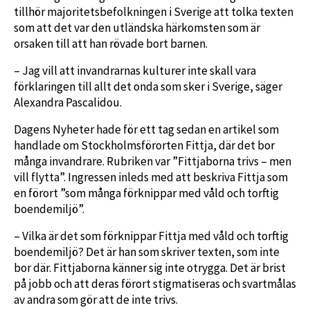
tillhör majoritetsbefolkningen i Sverige att tolka texten
som att det var den utländska härkomsten som är
orsaken till att han rövade bort barnen.
– Jag vill att invandrarnas kulturer inte skall vara
förklaringen till allt det onda som sker i Sverige, säger
Alexandra Pascalidou.
Dagens Nyheter hade för ett tag sedan en artikel som
handlade om Stockholmsförorten Fittja, där det bor
många invandrare. Rubriken var ”Fittjaborna trivs – men
vill flytta”. Ingressen inleds med att beskriva Fittja som
en förort ”som många förknippar med våld och torftig
boendemiljö”.
– Vilka är det som förknippar Fittja med våld och torftig
boendemiljö? Det är han som skriver texten, som inte
bor där. Fittjaborna känner sig inte otrygga. Det är brist
på jobb och att deras förort stigmatiseras och svartmålas
av andra som gör att de inte trivs.