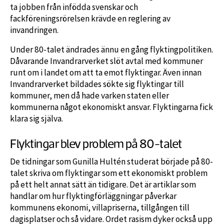
ta jobben från infödda svenskar och
fackföreningsrörelsen krävde en reglering av
invandringen.
Under 80-talet ändrades ännu en gång flyktingpolitiken.
Dåvarande Invandrarverket slöt avtal med kommuner
runt om i landet om att ta emot flyktingar. Även innan
Invandrarverket bildades sökte sig flyktingar till
kommuner, men då hade varken staten eller
kommunerna något ekonomiskt ansvar. Flyktingarna fick
klara sig själva.
Flyktingar blev problem på 80-talet
De tidningar som Gunilla Hultén studerat började på 80-
talet skriva om flyktingar som ett ekonomiskt problem
på ett helt annat sätt än tidigare. Det är artiklar som
handlar om hur flyktingförläggningar påverkar
kommunens ekonomi, villapriserna, tillgången till
dagisplatser och så vidare. Ordet rasism dyker också upp