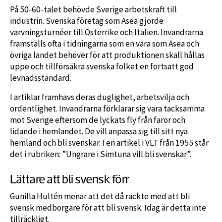
På 50-60-talet behövde Sverige arbetskraft till
industrin. Svenska företag som Asea gjorde
värvningsturnéer till Österrike och Italien. Invandrarna
framställs ofta i tidningarna som en vara som Asea och
övriga landet behöver för att produktionen skall hållas
uppe och tillförsäkra svenska folket en fortsatt god
levnadsstandard.
I artiklar framhävs deras duglighet, arbetsvilja och
ordentlighet. Invandrarna förklarar sig vara tacksamma
mot Sverige eftersom de lyckats fly från faror och
lidande i hemlandet. De vill anpassa sig till sitt nya
hemland och bli svenskar. I en artikel i VLT från 1955 står
det i rubriken: ”Ungrare i Simtuna vill bli svenskar”.
Lättare att bli svensk förr
Gunilla Hultén menar att det då räckte med att bli
svensk medborgare för att bli svensk. Idag är detta inte
tillräckligt.