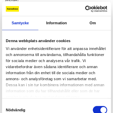
Fick inget stöd efter hotbilderna i
Aftonbladet
Samtycke
Information
Om
För några år sedan publicerade Aftonbladet ett
nynazistiskt dödshot mot henne och polisen Claes
Cassel. När det blev känt att bilderna på nynazisterna
Denna webbplats använder cookies
framför hennes och Claes Cassels dörrar hade
Vi använder enhetsidentifierare för att anpassa innehållet
framkallats på redaktionen gick tidningsledningen till
och annonserna till användarna, tillhandahålla funktioner
motangrepp och ansåg att pressfriheten var hotad. Mitt
för sociala medier och analysera vår trafik. Vi
under pågående rättsprocess i tingsrätten gick
vidarebefordrar även sådana identifierare och annan
chefredaktören Anders Gerdin fram till Alexandra och
information från din enhet till de sociala medier och
erbjöd henne jobbet som fast krönikör. Hon tackade nej.
annons- och analysföretag som vi samarbetar med.
DNs ledarskribent Niklas Ekdal skriver i en text om
Dessa kan i sin tur kombinera informationen med annan
Alexandras bok att de hot Aftonbladet var med om att
information som du har tillhandahållit eller som de har
fabricera är den ”värsta skandalen i svensk
samlat in när du har använt deras tjänster.
presshistoria”.
Samtyckesval
Alexandra är också kritisk till hur Journalistförbundet
Nödvändig