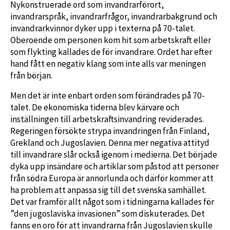
Nykonstruerade ord som invandrarförort,
invandrarspråk, invandrarfrågor, invandrarbakgrund och
invandrarkvinnor dyker upp i texterna på 70-talet.
Oberoende om personen kom hit som arbetskraft eller
som flykting kallades de för invandrare. Ordet har efter
hand fått en negativ klang som inte alls var meningen
från början.
Men det är inte enbart orden som förändrades på 70-
talet. De ekonomiska tiderna blev kärvare och
inställningen till arbetskraftsinvandring reviderades.
Regeringen försökte strypa invandringen från Finland,
Grekland och Jugoslavien. Denna mer negativa attityd
till invandrare slår också igenom i medierna. Det började
dyka upp insändare och artiklar som påstod att personer
från södra Europa är annorlunda och därför kommer att
ha problem att anpassa sig till det svenska samhället.
Det var framför allt något som i tidningarna kallades för
”den jugoslaviska invasionen” som diskuterades. Det
fanns en oro för att invandrarna från Jugoslavien skulle