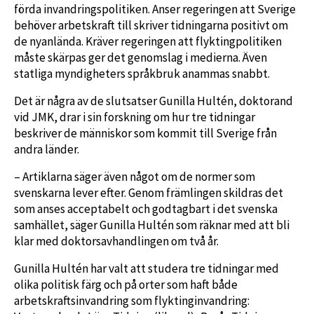
förda invandringspolitiken. Anser regeringen att Sverige
behöver arbetskraft till skriver tidningarna positivt om
de nyanlända. Kräver regeringen att flyktingpolitiken
måste skärpas ger det genomslag i medierna. Även
statliga myndigheters språkbruk anammas snabbt.
Det är några av de slutsatser Gunilla Hultén, doktorand
vid JMK, drar i sin forskning om hur tre tidningar
beskriver de människor som kommit till Sverige från
andra länder.
– Artiklarna säger även något om de normer som
svenskarna lever efter. Genom främlingen skildras det
som anses acceptabelt och godtagbart i det svenska
samhället, säger Gunilla Hultén som räknar med att bli
klar med doktorsavhandlingen om två år.
Gunilla Hultén har valt att studera tre tidningar med
olika politisk färg och på orter som haft både
arbetskraftsinvandring som flyktinginvandring: