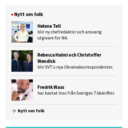
Nytt om folk
Helena Tell
blir ny chefredaktör och ansvarig
utgivare för NA.
Rebecca Haimi och Christoffer
Wendick
blir SVT:s nya Ukrainakorrespondenter.
Fredrik Wass
har kastat loss från Sveriges Tidskrifter.
Nytt om folk