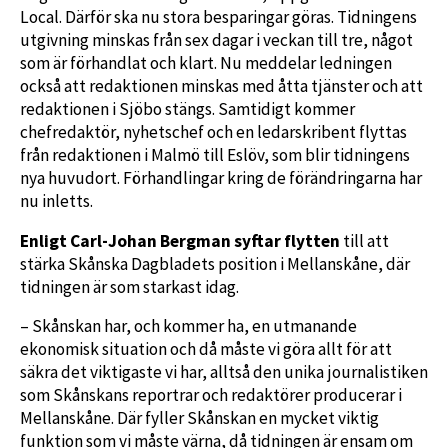
Local. Därför ska nu stora besparingar göras. Tidningens
utgivning minskas från sex dagar i veckan till tre, något
som är förhandlat och klart. Nu meddelar ledningen
också att redaktionen minskas med åtta tjänster och att
redaktionen i Sjöbo stängs. Samtidigt kommer
chefredaktör, nyhetschef och en ledarskribent flyttas
från redaktionen i Malmö till Eslöv, som blir tidningens
nya huvudort. Förhandlingar kring de förändringarna har
nu inletts.
Enligt Carl-Johan Bergman syftar flytten
till att
stärka Skånska Dagbladets position i Mellanskåne, där
tidningen är som starkast idag.
– Skånskan har, och kommer ha, en utmanande
ekonomisk situation och då måste vi göra allt för att
säkra det viktigaste vi har, alltså den unika journalistiken
som Skånskans reportrar och redaktörer producerar i
Mellanskåne. Där fyller Skånskan en mycket viktig
funktion som vi måste värna, då tidningen är ensam om