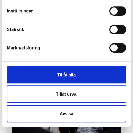
Inställningar
Enorma skillnader mellan
chefredaktörerna
Statistik
Så mycket tjänar dagspresscheferna
Marknadsföring
REPORTAGE
Tillåt alla
Tillåt urval
Avvisa