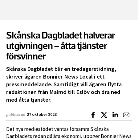
Skånska Dagbladet halverar
utgivningen – åtta tjänster
försvinner
Skånska Dagbladet blir en tredagarstidning,
skriver ägaren Bonnier News Local i ett
pressmeddelande. Samtidigt vill ägaren flytta
redaktionen från Malmö till Eslöv och dra ned
med åtta tjänster.
Dela på Facebook
Dela på X
Dela på L
Dela
27 oktober 2023
publicerad
Det nya mediestödet väntas försämra Skånska
Dagbladets redan dåliga ekonomi, uppger Bonnier News