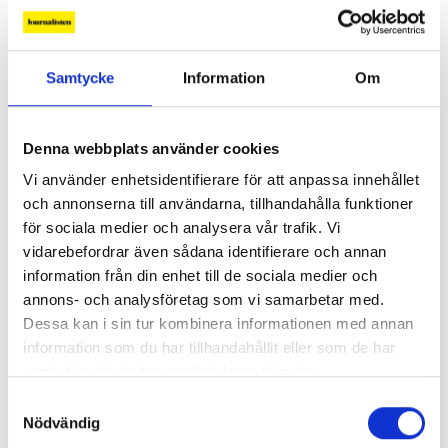
Samtycke
Information
Om
Denna webbplats använder cookies
Så mycket tjänar mediecheferna
Vi använder enhetsidentifierare för att anpassa innehållet
Så mycket tjänar 260 mediechefer
och annonserna till användarna, tillhandahålla funktioner
för sociala medier och analysera vår trafik. Vi
vidarebefordrar även sådana identifierare och annan
information från din enhet till de sociala medier och
annons- och analysföretag som vi samarbetar med.
Dessa kan i sin tur kombinera informationen med annan
information som du har tillhandahållit eller som de har
samlat in när du har använt deras tjänster.
Samtyckesval
Nödvändig