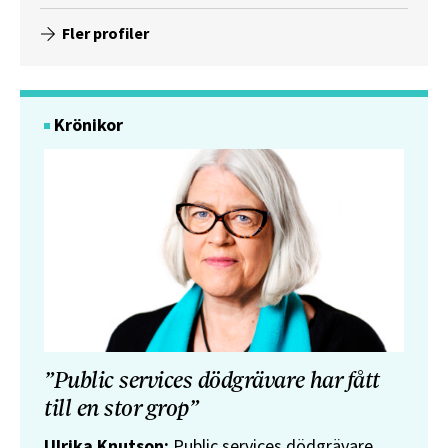
Fler profiler
Krönikor
”Public services dödgrävare har fått
till en stor grop”
Ulrika Knutson:
Public services dödgrävare