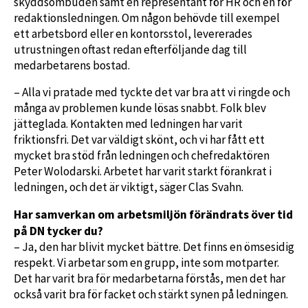
skyddsombuden samt en representant för HR och en för
redaktionsledningen. Om någon behövde till exempel
ett arbetsbord eller en kontorsstol, levererades
utrustningen oftast redan efterföljande dag till
medarbetarens bostad.
– Alla vi pratade med tyckte det var bra att vi ringde och
många av problemen kunde lösas snabbt. Folk blev
jätteglada. Kontakten med ledningen har varit
friktionsfri. Det var väldigt skönt, och vi har fått ett
mycket bra stöd från ledningen och chefredaktören
Peter Wolodarski. Arbetet har varit starkt förankrat i
ledningen, och det är viktigt, säger Clas Svahn.
Har samverkan om arbetsmiljön förändrats över tid
på DN tycker du?
– Ja, den har blivit mycket bättre. Det finns en ömsesidig
respekt. Vi arbetar som en grupp, inte som motparter.
Det har varit bra för medarbetarna förstås, men det har
också varit bra för facket och stärkt synen på ledningen.