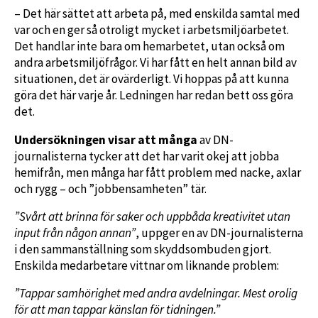
– Det här sättet att arbeta på, med enskilda samtal med
var och en ger så otroligt mycket i arbetsmiljöarbetet.
Det handlar inte bara om hemarbetet, utan också om
andra arbetsmiljöfrågor. Vi har fått en helt annan bild av
situationen, det är ovärderligt. Vi hoppas på att kunna
göra det här varje år. Ledningen har redan bett oss göra
det.
Undersökningen visar att många
av DN-
journalisterna tycker att det har varit okej att jobba
hemifrån, men många har fått problem med nacke, axlar
och rygg – och ”jobbensamheten” tär.
”Svårt att brinna för saker och uppbåda kreativitet utan
input från någon annan”
, uppger en av DN-journalisterna
i den sammanställning som skyddsombuden gjort.
Enskilda medarbetare vittnar om liknande problem:
”Tappar samhörighet med andra avdelningar. Mest orolig
för att man tappar känslan för tidningen.”