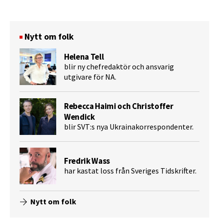
Nytt om folk
Helena Tell
blir ny chefredaktör och ansvarig
utgivare för NA.
Rebecca Haimi och Christoffer
Wendick
blir SVT:s nya Ukrainakorrespondenter.
Fredrik Wass
har kastat loss från Sveriges Tidskrifter.
Nytt om folk