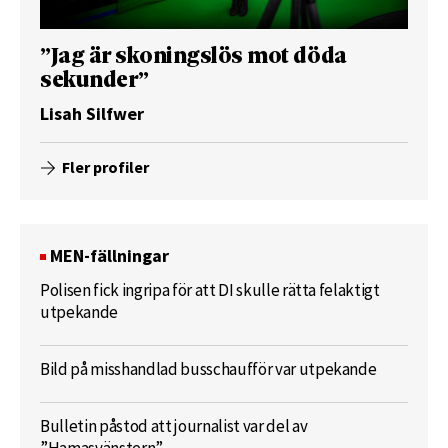
”Jag är skoningslös mot döda
sekunder”
Lisah Silfwer
Fler profiler
MEN-fällningar
Polisen fick ingripa för att DI skulle rätta felaktigt
utpekande
Bild på misshandlad busschaufför var utpekande
Bulletin påstod att journalist var del av