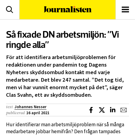
logotyp
Sök
Men
Så fixade DN arbetsmiljön: ”Vi
ringde alla”
För att identifiera arbetsmiljöproblemen för
redaktionen under pandemin tog Dagens
Nyheters skyddsombud kontakt med varje
medarbetare. Det blev 247 samtal. ”Det tog tid,
men vi har vunnit enormt mycket på det”, säger
Clas Svahn, ett av skyddsombuden.
Johannes Nesser
text
Dela på Facebook
Dela på X
Dela på L
Dela
16 april 2021
publicerad
Hur identifierar man arbetsmiljöproblem när så många
medarbetare jobbar hemifrån? Den frågan tampades