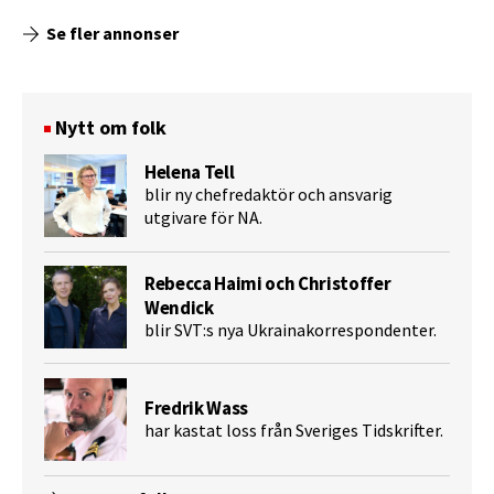
Se fler annonser
Nytt om folk
Helena Tell
blir ny chefredaktör och ansvarig
utgivare för NA.
Rebecca Haimi och Christoffer
Wendick
blir SVT:s nya Ukrainakorrespondenter.
Fredrik Wass
har kastat loss från Sveriges Tidskrifter.