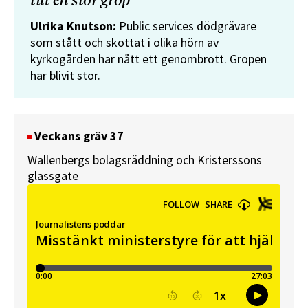
till en stor grop”
Ulrika Knutson:
Public services dödgrävare
som stått och skottat i olika hörn av
kyrkogården har nått ett genombrott. Gropen
har blivit stor.
Veckans gräv 37
Wallenbergs bolagsräddning och Kristerssons
glassgate