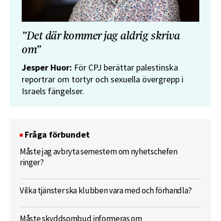
”Det där kommer jag aldrig skriva
om”
Jesper Huor:
För CPJ berättar palestinska
reportrar om tortyr och sexuella övergrepp i
Israels fängelser.
Fråga förbundet
Måste jag avbryta semestern om nyhetschefen
ringer?
Vilka tjänster ska klubben vara med och förhandla?
Måste skyddsombud informeras om