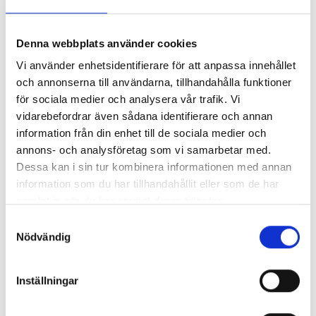
Så mycket tjänar 260 mediechefer
Denna webbplats använder cookies
Vi använder enhetsidentifierare för att anpassa innehållet
och annonserna till användarna, tillhandahålla funktioner
för sociala medier och analysera vår trafik. Vi
vidarebefordrar även sådana identifierare och annan
information från din enhet till de sociala medier och
annons- och analysföretag som vi samarbetar med.
Dessa kan i sin tur kombinera informationen med annan
information som du har tillhandahållit eller som de har
samlat in när du har använt deras tjänster.
Samtyckesval
Enorma skillnader mellan
Nödvändig
chefredaktörerna
Inställningar
Så mycket tjänar dagspresscheferna