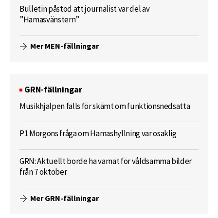
Bulletin påstod att journalist var del av
”Hamasvänstern”
Mer MEN-fällningar
GRN-fällningar
Musikhjälpen fälls för skämt om funktionsnedsatta
P1 Morgons fråga om Hamashyllning var osaklig
GRN: Aktuellt borde ha varnat för våldsamma bilder
från 7 oktober
Mer GRN-fällningar