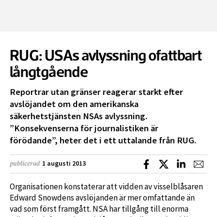
RUG: USAs avlyssning ofattbart
långtgående
Reportrar utan gränser reagerar starkt efter
avslöjandet om den amerikanska
säkerhetstjänsten NSAs avlyssning.
”Konsekvenserna för journalistiken är
förödande”, heter det i ett uttalande från RUG.
Dela på Facebook
Dela på X
Dela på L
Dela
1 augusti 2013
publicerad
Organisationen konstaterar att vidden av visselblåsaren
Edward Snowdens avslöjanden är mer omfattande än
vad som först framgått. NSA har tillgång till enorma