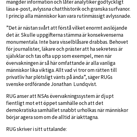
mängder information och låter analytiker godtyckligt
läsa e-post, avlyssna chatthistorik och granska surfvanor.
I princip alla människor kan vara rutinmässigt avlyssnade.
”Det är nästan svårt att förstå vilket enormt avslöjande
det är. Skulle uppgifterna stämma är konsekvenserna
monumentala. Inte bara visselblåsare drabbas. Behovet
för journalister, läkare och präster att ha sekretess är
självklar och tas ofta upp som exempel, men när
övervakningen är så här omfattande är alla vanliga
människor lika viktiga. Allt vad vi tror om rätten till
privatliv har plötsligt vänts på ända”, säger RUGs
svenske ordförande Jonathan Lundqvist.
RUG anser att NSAs övervakningssystem är djupt
fientligt mot ett öppet samhälle och att det
demokratiska samhället snabbt urholkas när människor
börjar agera som om de alltid är iakttagna.
RUG skriver i sitt uttalande: