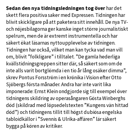
Sedan den nya tidningsledningen tog över
har det
skett flera positiva saker med Expressen. Tidningen har
blivit skickligare på att paketera sitt innehåll. De nya TV-
och nöjesbilagorna ger kanske inget större journalistiskt
spelrum, men de är extremt instrumentella och har
säkert ökat läsarnas nyttoupplevelse av tidningen.
Tidningen har också, vilket man kan tycka vad man vill
om, blivit ”folkligare” i tilltalet. ”De gamla hederliga
kvällstidningsgreppen sitter där, så säkert som om de
inte alls varit bortglömda i en tio år lång osäker dimma”,
skrev Pontus Forsström i en krönika i Vision efter Otto
Sjöbergs första månader. Andra har inte varit lika
imponerade: Ernst Klein ondgjorde sig till exempel över
tidningens skildring av operasångaren Gösta Winberghs
död (skildrad med löpsedelstexten ”Kungens vän hittad
död”) och tidningens tillit till högst dubiösa engelska
tabloidkällor i ”Svennis & Ulrika-affären” lär säkert
bygga på kören av kritiker.