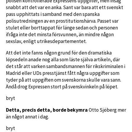
polisen kontrollerade Expressens uppgifter, men insåg
snabbt att det var en anka. Sant var bara att ett svenskt
pass upphittats i samband med den spanska
polisutredningen av en prostitutionshärva. Passet var
stulet eller borttappat för länge sedan och personen
ifråga inte det minsta försvunnen, än mindre någon
sexslav, enligt utrikesdepartementet.
Att det inte fanns någon grund för den dramatiska
löpsedeln anade nog alla som läste själva artikeln, där
det står att varken sambandsmannen för rikskriminalen i
Madrid eller UDs presstjänst fått några uppgifter som
tyder på att uppgiften om svenskorna skulle vara sann.
Ändå drog Expressen stort på svenskvinkeln på löpet.
bryt
Detta, precis detta, borde bekymra
Otto Sjöberg mer
än något annat i dag.
bryt