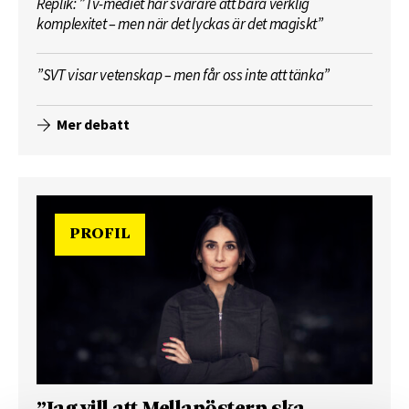
Replik: ”Tv-mediet har svårare att bära verklig
komplexitet – men när det lyckas är det magiskt”
”SVT visar vetenskap – men får oss inte att tänka”
Mer debatt
PROFIL