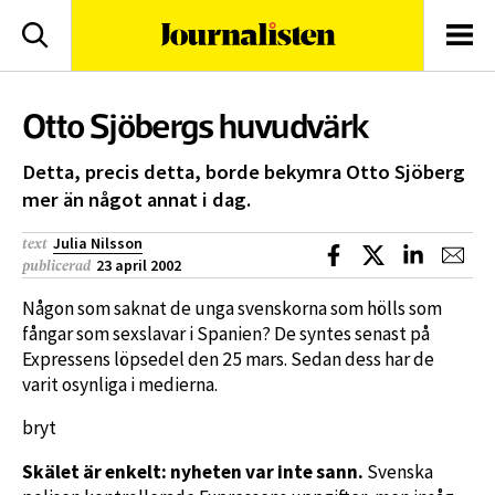
logotyp
Sök
Men
Otto Sjöbergs huvudvärk
Detta, precis detta, borde bekymra Otto Sjöberg
mer än något annat i dag.
Julia Nilsson
text
Dela på Facebook
Dela på X
Dela på L
Dela
23 april 2002
publicerad
Någon som saknat de unga svenskorna som hölls som
fångar som sexslavar i Spanien? De syntes senast på
Expressens löpsedel den 25 mars. Sedan dess har de
varit osynliga i medierna.
bryt
Skälet är enkelt: nyheten var inte sann.
Svenska