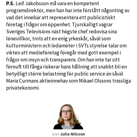
P.S.
Leif Jakobsson må vara en kompetent
programdirektör, men han har inte förstått någonting av
vad det innebär att representera ett publicistiskt
företag i frågor om öppenhet. Tjurskalligt vägrar
Sveriges Televisions näst högste chef redovisa sina
lönevillkor, trots att en enig yrkeskår, såväl som
kulturministern och ledamöter i SVTs styrelse talar om
vikten att medieföretag föregår med gott exempel i
frågor om insyn och transparens. Om han inte tar sitt
förnuft till fånga riskerar hans hållning att snabbt bli en
betydligt större belastning för public service än såväl
Maria Curmans aktieinnehav som Mikael Olssons trassliga
privatekonomi.
Julia Nilsson
text