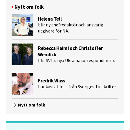
Nytt om folk
Helena Tell
blir ny chefredaktör och ansvarig
utgivare för NA.
Rebecca Haimi och Christoffer
Wendick
blir SVT:s nya Ukrainakorrespondenter.
Fredrik Wass
har kastat loss från Sveriges Tidskrifter.
Nytt om folk