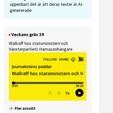
uppenbart det är att deras texter är AI-
genererade
Veckans gräv 39
Wallraff hos statsministern och
Vänsterpartiets Hamasanhängare
ssekreterare till Sidas
Hem & Hyr
mmunikationsenhet
Vänersbo
Fler avsnitt