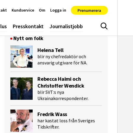
takt
Kundservice
Om
Logga in
Prenumerera
lus
Presskontakt
Journalistjobb
Sök
Nytt om folk
Helena Tell
blir ny chefredaktör och
ansvarig utgivare för NA.
Rebecca Haimi och
Christoffer Wendick
blir SVT:s nya
e-post
Ukrainakorrespondenter.
Fredrik Wass
har kastat loss från Sveriges
Tidskrifter.