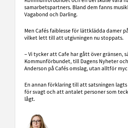
Kommunförbundet och en del skulle vara h
samarbetspartners. Bland dem fanns musikk
Vagabond och Darling.
Men Cafés faiblesse för lättklädda damer p
vilket lett till att utgivningen nu stoppats.
– Vi tycker att Cafe har gått över gränsen,
Kommunförbundet, till Dagens Nyheter och h
Anderson på Cafés omslag, utan alltför myck
En annan förklaring till att satsningen lagt
för svagt och att antalet personer som teckn
lågt.