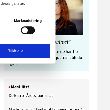
deras tjänster.
Marknadsföring
”Journalistens tio budord”
Malin Crona:
Tillåt alla
Följer du inte de här tio
budorden? Då är det inte journalistik du
gör.
Mest läst
De kan bli Årets journalist
Martin Kragh: ”Tonläget behöver tas ned”