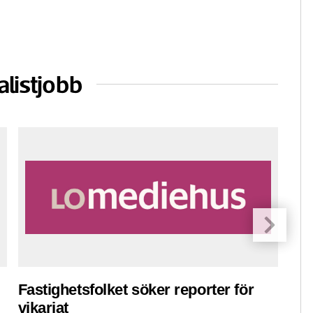
alistjobb
Fastighetsfolket söker reporter för
Pre
vikariat
ko