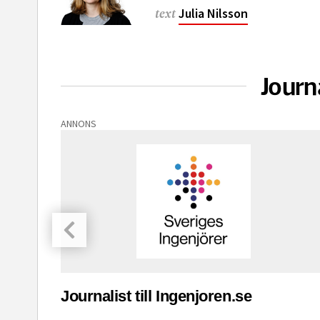
Julia Nilsson
text
Journ
ANNONS
asinet
Journalist till Ingenjoren.se