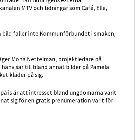
ämtade från tidningens externa
analen MTV och tidningar som Café, Elle,
å bild faller inte Kommunförbundet i smaken,
 säger Mona Nettelman, projektledare på
änvisar till bland annat bilder på Pamela
et kläder på sig.
s på is är att intresset bland ungdomarna varit
at sig för en gratis prenumeration varit för