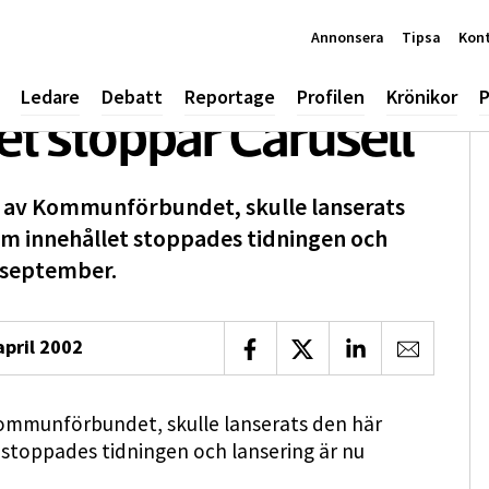
Annonsera
Tipsa
Kon
Ledare
Debatt
Reportage
Profilen
Krönikor
P
 stoppar Carusell
s av Kommunförbundet, skulle lanserats
 om innehållet stoppades tidningen och
t september.
april 2002
Dela på Facebook
Dela på X
Dela på LinkedIn
Dela via 
Kommunförbundet, skulle lanserats den här
 stoppades tidningen och lansering är nu