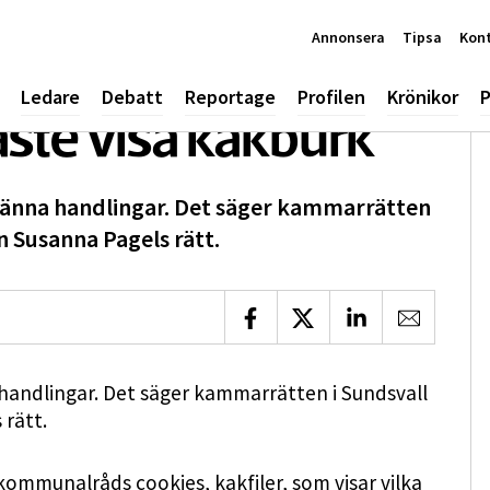
Annonsera
Tipsa
Kon
Ledare
Debatt
Reportage
Profilen
Krönikor
P
te visa kakburk
änna handlingar. Det säger kammarrätten
n Susanna Pagels rätt.
Dela på Facebook
Dela på X
Dela på LinkedIn
Dela via 
andlingar. Det säger kammarrätten i Sundsvall
 rätt.
 kommunalråds cookies, kakfiler, som visar vilka