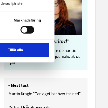
deras tjänster.
Marknadsföring
”Journalistens tio budord”
Malin Crona:
Tillåt alla
Följer du inte de här tio
budorden? Då är det inte journalistik du
gör.
Mest läst
Martin Kragh: ”Tonläget behöver tas ned”
De kan bli Årets journalist