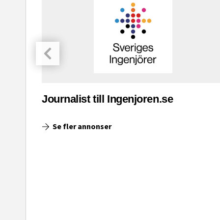
asinet
Journalist till Ingenjoren.se
Se fler annonser