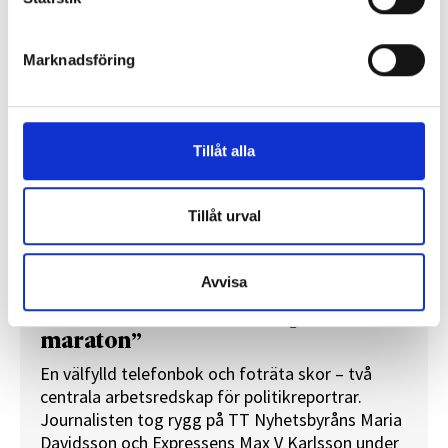
REPORTAGE
Marknadsföring
Tillåt alla
Tillåt urval
Avvisa
”Valåret känns som att sprinta ett
maraton”
En välfylld telefonbok och foträta skor – två
centrala arbetsredskap för politikreportrar.
Journalisten tog rygg på TT Nyhetsbyråns Maria
Davidsson och Expressens Max V Karlsson under