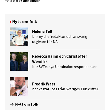
Se fler annonser
Nytt om folk
Helena Tell
blir ny chefredaktör och ansvarig
utgivare för NA.
Rebecca Haimi och Christoffer
Wendick
blir SVT:s nya Ukrainakorrespondenter.
Fredrik Wass
har kastat loss från Sveriges Tidskrifter.
Nytt om folk