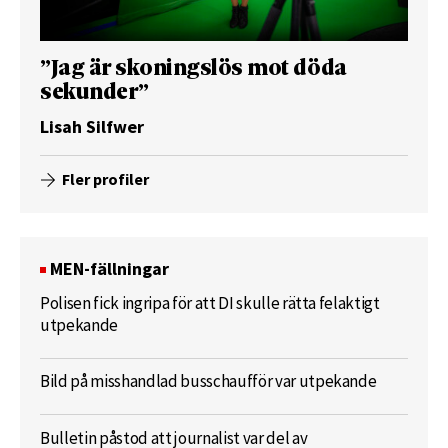
”Jag är skoningslös mot döda
sekunder”
Lisah Silfwer
Fler profiler
MEN-fällningar
Polisen fick ingripa för att DI skulle rätta felaktigt
utpekande
Bild på misshandlad busschaufför var utpekande
Bulletin påstod att journalist var del av