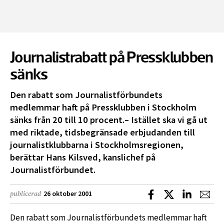
Journalistrabatt på Pressklubben
sänks
Den rabatt som Journalistförbundets
medlemmar haft på Pressklubben i Stockholm
sänks från 20 till 10 procent.– Istället ska vi gå ut
med riktade, tidsbegränsade erbjudanden till
journalistklubbarna i Stockholmsregionen,
berättar Hans Kilsved, kanslichef på
Journalistförbundet.
Dela på Facebook
Dela på X
Dela på L
Dela
26 oktober 2001
publicerad
Den rabatt som Journalistförbundets medlemmar haft