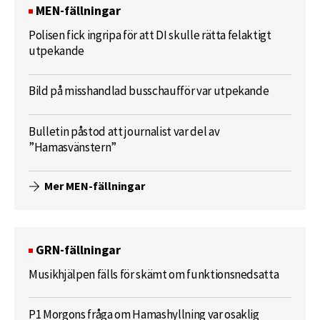
MEN-fällningar
Polisen fick ingripa för att DI skulle rätta felaktigt
utpekande
Bild på misshandlad busschaufför var utpekande
Bulletin påstod att journalist var del av
”Hamasvänstern”
Mer MEN-fällningar
GRN-fällningar
Musikhjälpen fälls för skämt om funktionsnedsatta
P1 Morgons fråga om Hamashyllning var osaklig