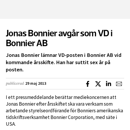
Jonas Bonnier avgår som VD i
Bonnier AB
Jonas Bonnier lämnar VD-posten i Bonnier AB vid
kommande årsskifte. Han har suttit sex år på
posten.
Dela på Facebook
Dela på X
Dela på L
Dela
29 maj 2013
publicerad
I ett pressmeddelande berättar mediekoncernen att
Jonas Bonnier efter årsskiftet ska vara verksam som
arbetande styrelseordförande för Bonniers amerikanska
tidskriftsverksamhet Bonnier Corporation, med säte i
USA.