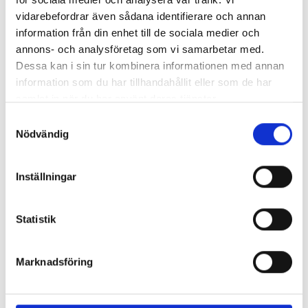
vidarebefordrar även sådana identifierare och annan
information från din enhet till de sociala medier och
Enorma skillnader mellan
annons- och analysföretag som vi samarbetar med.
chefredaktörerna
Dessa kan i sin tur kombinera informationen med annan
information som du har tillhandahållit eller som de har
Så mycket tjänar dagspresscheferna
samlat in när du har använt deras tjänster.
Samtyckesval
Nödvändig
REPORTAGE
Inställningar
Statistik
Marknadsföring