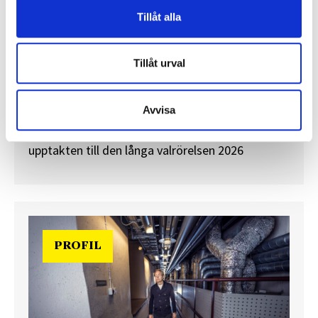
Tillåt alla
”Valåret känns som att sprinta ett
maraton”
Tillåt urval
En välfylld telefonbok och foträta skor – två
centrala arbetsredskap för politikreportrar.
Avvisa
Journalisten tog rygg på TT Nyhetsbyråns Maria
Davidsson och Expressens Max V Karlsson under
upptakten till den långa valrörelsen 2026
PROFIL