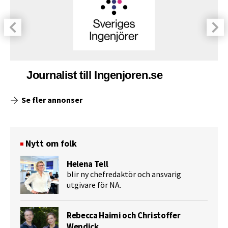
Journalist till Ingenjoren.se
Se fler annonser
Nytt om folk
Helena Tell
blir ny chefredaktör och ansvarig
utgivare för NA.
Rebecca Haimi och Christoffer
Wendick