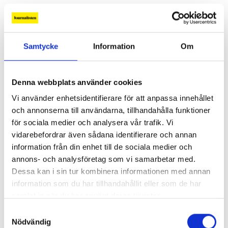
Ledare
Samtycke
Information
Om
Denna webbplats använder cookies
Vi använder enhetsidentifierare för att anpassa innehållet
och annonserna till användarna, tillhandahålla funktioner
för sociala medier och analysera vår trafik. Vi
vidarebefordrar även sådana identifierare och annan
information från din enhet till de sociala medier och
annons- och analysföretag som vi samarbetar med.
Dessa kan i sin tur kombinera informationen med annan
”Hotet kommer från höger”
information som du har tillhandahållit eller som de har
Den populistiska mediekritiken har blivit en
samlat in när du har använt deras tjänster.
högerpolitisk strategi. I Sverige har det hittills
Samtyckesval
inte gett några större avtryck i den förda
Nödvändig