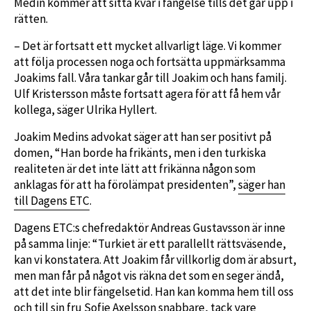
Medin kommer att sitta kvar i fängelse tills det går upp i
rätten.
– Det är fortsatt ett mycket allvarligt läge. Vi kommer
att följa processen noga och fortsätta uppmärksamma
Joakims fall. Våra tankar går till Joakim och hans familj.
Ulf Kristersson måste fortsatt agera för att få hem vår
kollega, säger Ulrika Hyllert.
Joakim Medins advokat säger att han ser positivt på
domen, “Han borde ha frikänts, men i den turkiska
realiteten är det inte lätt att frikänna någon som
anklagas för att ha förolämpat presidenten”,
säger han
till Dagens ETC
.
Dagens ETC:s chefredaktör Andreas Gustavsson är inne
på samma linje: “Turkiet är ett parallellt rättsväsende,
kan vi konstatera. Att Joakim får villkorlig dom är absurt,
men man får på något vis räkna det som en seger ändå,
att det inte blir fängelsetid. Han kan komma hem till oss
och till sin fru Sofie Axelsson snabbare, tack vare