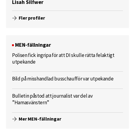
Lisah Silfwer
Fler profiler
MEN-fällningar
Polisen fick ingripa för att DI skulle rätta felaktigt
utpekande
Bild på misshandlad busschaufför var utpekande
Bulletin påstod att journalist var del av
”Hamasvänstern”
Mer MEN-fällningar