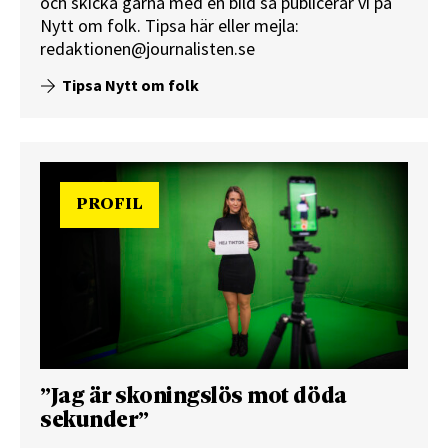
och skicka gärna med en bild så publicerar vi på
Nytt om folk.
Tipsa här
eller mejla:
redaktionen@journalisten.se
Tipsa Nytt om folk
PROFIL
”Jag är skoningslös mot döda
sekunder”