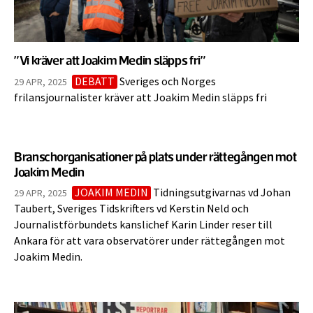
”Vi kräver att Joakim Medin släpps fri”
DEBATT
Sveriges och Norges
29 APR, 2025
frilansjournalister kräver att Joakim Medin släpps fri
Branschorganisationer på plats under rättegången mot
Joakim Medin
JOAKIM MEDIN
Tidningsutgivarnas vd Johan
29 APR, 2025
Taubert, Sveriges Tidskrifters vd Kerstin Neld och
Journalistförbundets kanslichef Karin Linder reser till
Ankara för att vara observatörer under rättegången mot
Joakim Medin.