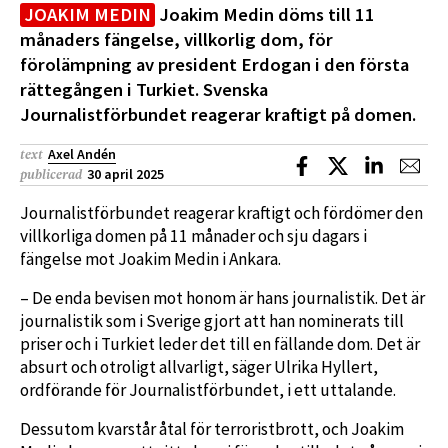
JOAKIM MEDIN
Joakim Medin döms till 11
månaders fängelse, villkorlig dom, för
förolämpning av president Erdogan i den första
rättegången i Turkiet. Svenska
Journalistförbundet reagerar kraftigt på domen.
Axel Andén
text
Dela på Facebook
Dela på X
Dela på L
Dela
30 april 2025
publicerad
Journalistförbundet reagerar kraftigt och fördömer den
villkorliga domen på 11 månader och sju dagars i
fängelse mot Joakim Medin i Ankara.
– De enda bevisen mot honom är hans journalistik. Det är
journalistik som i Sverige gjort att han nominerats till
priser och i Turkiet leder det till en fällande dom. Det är
absurt och otroligt allvarligt, säger Ulrika Hyllert,
ordförande för Journalistförbundet, i ett uttalande.
Dessutom kvarstår åtal för terroristbrott, och Joakim