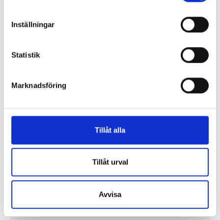
mediepolitiken.
Alla ledare
Inställningar
Statistik
Debatt
Replik: ”Sociala medier kan räknas som kritisk
Marknadsföring
infrastruktur”
Replik: ”Public service-bolagen behöver Tiktok och
Instagram för att nå hela befolkningen”
Tillåt alla
”Public service behöver återta ägandet från
Tillåt urval
techjättarna”
Replik: ”Tv-mediet har svårare att bära verklig
Avvisa
komplexitet – men när det lyckas är det magiskt”