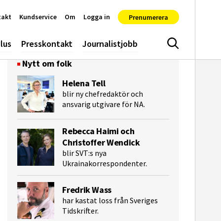
takt
Kundservice
Om
Logga in
Prenumerera
lus
Presskontakt
Journalistjobb
Sök
Nytt om folk
Helena Tell
blir ny chefredaktör och
ansvarig utgivare för NA.
Rebecca Haimi och
Christoffer Wendick
blir SVT:s nya
Ukrainakorrespondenter.
e-post
Fredrik Wass
har kastat loss från Sveriges
Tidskrifter.