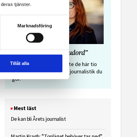
deras tjänster.
Marknadsföring
”Journalistens tio budord”
Malin Crona:
Tillåt alla
Följer du inte de här tio
budorden? Då är det inte journalistik du
gör.
Mest läst
De kan bli Årets journalist
Martin Kragh: ”Tonläget behöver tas ned”