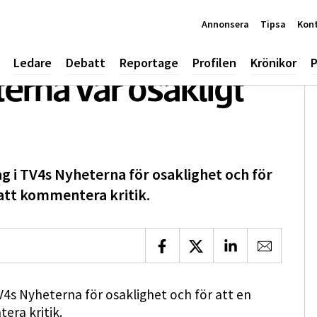
Annonsera
Tipsa
Kon
Ledare
Debatt
Reportage
Profilen
Krönikor
P
terna var osakligt
g i TV4s Nyheterna för osaklighet och för
e att kommentera kritik.
Dela på Facebook
Dela på X
Dela på LinkedIn
Dela via 
V4s Nyheterna för osaklighet och för att en
era kritik.