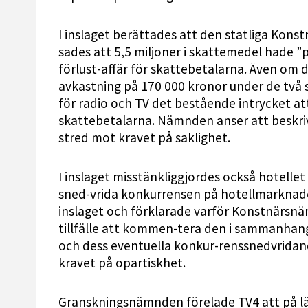
I inslaget berättades att den statliga Kons
sades att 5,5 miljoner i skattemedel hade ”p
förlust-affär för skattebetalarna. Även om 
avkastning på 170 000 kronor under de två
för radio och TV det bestående intrycket a
skattebetalarna. Nämnden anser att beskrivn
stred mot kravet på saklighet.
I inslaget misstänkliggjordes också hotelle
sned-vrida konkurrensen på hotellmarknade
inslaget och förklarade varför Konstnärsnä
tillfälle att kommen-tera den i sammanhang
och dess eventuella konkur-renssnedvridan
kravet på opartiskhet.
Granskningsnämnden förelade TV4 att på lä