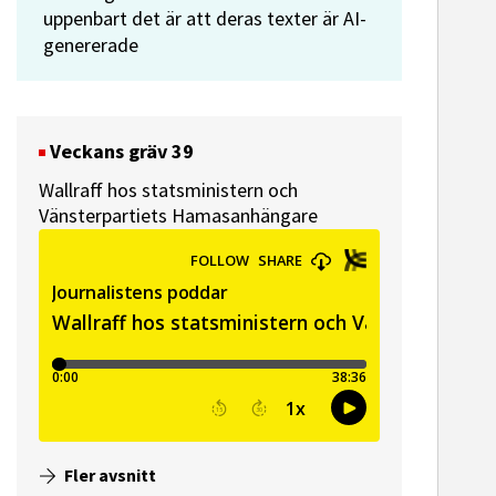
uppenbart det är att deras texter är AI-
genererade
Veckans gräv 39
Wallraff hos statsministern och
Vänsterpartiets Hamasanhängare
ssekreterare till Sidas
Hem & Hyr
Fler avsnitt
mmunikationsenhet
Vänersbo