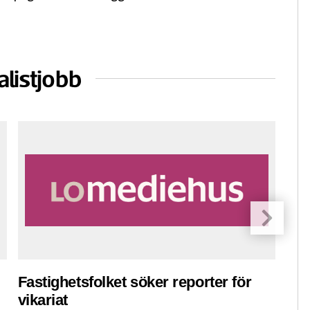
alistjobb
Fastighetsfolket söker reporter för
Pre
vikariat
ko