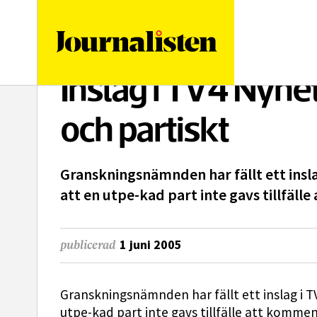
logotyp
Inslag i TV4 Nyhe
och partiskt
Granskningsnämnden har fällt ett insla
att en utpe-kad part inte gavs tillfäll
1 juni 2005
publicerad
Granskningsnämnden har fällt ett inslag i T
utpe-kad part inte gavs tillfälle att komment