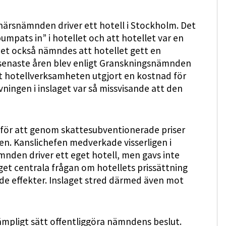
tnärsnämnden driver ett hotell i Stockholm. Det
umpats in” i hotellet och att hotellet var en
det också nämndes att hotellet gett en
 senaste åren blev enligt Granskningsnämnden
tt hotellverksamheten utgjort en kostnad för
ingen i inslaget var så missvisande att den
t för att genom skattesubventionerade priser
n. Kanslichefen medverkade visserligen i
mnden driver ett eget hotell, men gavs inte
et centrala frågan om hotellets prissättning
de effekter. Inslaget stred därmed även mot
mpligt sätt offentliggöra nämndens beslut.