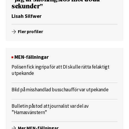
sekunder”
Lisah Silfwer
Fler profiler
MEN-fällningar
Polisen fick ingripa för att DI skulle rätta felaktigt
utpekande
Bild på misshandlad busschaufför var utpekande
Bulletin påstod att journalist var del av
”Hamasvänstern”
Mer MEN-fällningar