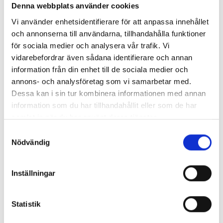
Denna webbplats använder cookies
Vi använder enhetsidentifierare för att anpassa innehållet
och annonserna till användarna, tillhandahålla funktioner
för sociala medier och analysera vår trafik. Vi
vidarebefordrar även sådana identifierare och annan
information från din enhet till de sociala medier och
annons- och analysföretag som vi samarbetar med.
Dessa kan i sin tur kombinera informationen med annan
information som du har tillhandahållit eller som de har
Enorma skillnader mellan
samlat in när du har använt deras tjänster.
chefredaktörerna
Samtyckesval
Nödvändig
Så mycket tjänar dagspresscheferna
Inställningar
REPORTAGE
Statistik