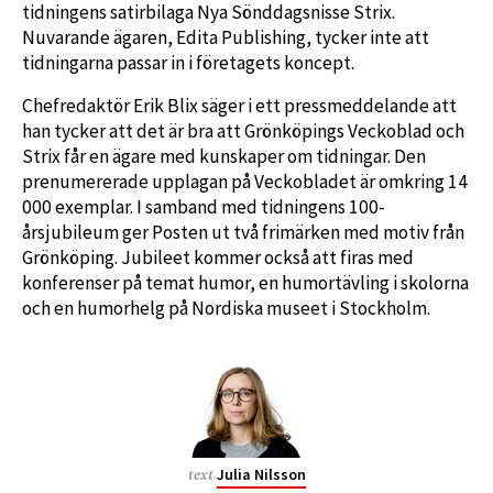
tidningens satirbilaga Nya Sönddagsnisse Strix.
Nuvarande ägaren, Edita Publishing, tycker inte att
tidningarna passar in i företagets koncept.
Chefredaktör Erik Blix säger i ett pressmeddelande att
han tycker att det är bra att Grönköpings Veckoblad och
Strix får en ägare med kunskaper om tidningar. Den
prenumererade upplagan på Veckobladet är omkring 14
000 exemplar. I samband med tidningens 100-
årsjubileum ger Posten ut två frimärken med motiv från
Grönköping. Jubileet kommer också att firas med
konferenser på temat humor, en humortävling i skolorna
och en humorhelg på Nordiska museet i Stockholm.
Julia Nilsson
text