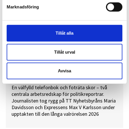
Marknadsföring
Tillåt alla
Tillåt urval
”Valåret känns som att sprinta ett
Avvisa
maraton”
En välfylld telefonbok och foträta skor – två
centrala arbetsredskap för politikreportrar.
Journalisten tog rygg på TT Nyhetsbyråns Maria
Davidsson och Expressens Max V Karlsson under
upptakten till den långa valrörelsen 2026