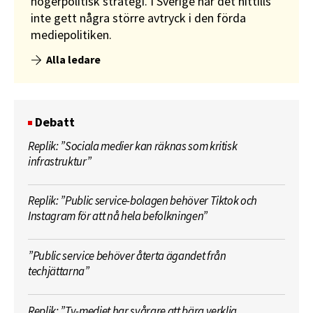
högerpolitisk strategi. I Sverige har det hittills
inte gett några större avtryck i den förda
mediepolitiken.
Alla ledare
Debatt
Replik: ”Sociala medier kan räknas som kritisk
infrastruktur”
Replik: ”Public service-bolagen behöver Tiktok och
Instagram för att nå hela befolkningen”
”Public service behöver återta ägandet från
techjättarna”
Replik: ”Tv-mediet har svårare att bära verklig