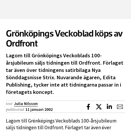
Grönköpings Veckoblad köps av
Ordfront
Lagom till Grönköpings Veckoblads 100-
årsjubileum säljs tidningen till Ordfront. Förlaget
tar även över tidningens satirbilaga Nya
Sönddagsnisse Strix. Nuvarande ägaren, Edita
Publishing, tycker inte att tidningarna passar in i
företagets koncept.
Julia Nilsson
text
Dela på Facebook
Dela på X
Dela på L
Dela
11 januari 2002
publicerad
Lagom till Grönköpings Veckoblads 100-årsjubileum
säljs tidningen till Ordfront. Förlaget tar även över