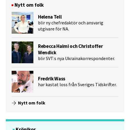
Nytt om folk
Helena Tell
blir ny chefredaktör och ansvarig
utgivare för NA.
Rebecca Haimi och Christoffer
Wendick
blir SVT:s nya Ukrainakorrespondenter.
Fredrik Wass
har kastat loss från Sveriges Tidskrifter.
Nytt om folk
Krönikor