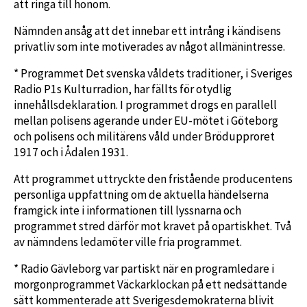
att ringa till honom.
Nämnden ansåg att det innebar ett intrång i kändisens
privatliv som inte motiverades av något allmänintresse.
* Programmet Det svenska våldets traditioner, i Sveriges
Radio P1s Kulturradion, har fällts för otydlig
innehållsdeklaration. I programmet drogs en parallell
mellan polisens agerande under EU-mötet i Göteborg
och polisens och militärens våld under Brödupproret
1917 och i Ådalen 1931.
Att programmet uttryckte den fristående producentens
personliga uppfattning om de aktuella händelserna
framgick inte i informationen till lyssnarna och
programmet stred därför mot kravet på opartiskhet. Två
av nämndens ledamöter ville fria programmet.
* Radio Gävleborg var partiskt när en programledare i
morgonprogrammet Väckarklockan på ett nedsättande
sätt kommenterade att Sverigesdemokraterna blivit