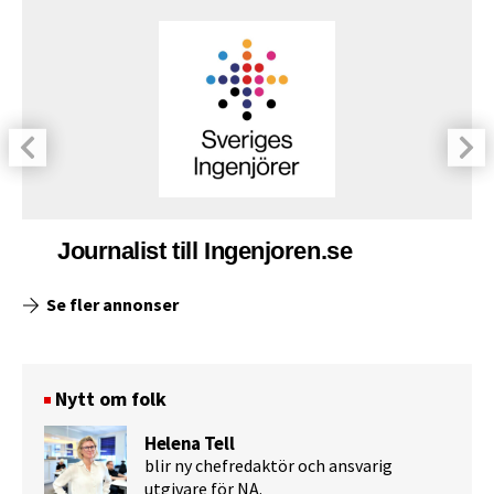
Journalist till Ingenjoren.se
Se fler annonser
Nytt om folk
Helena Tell
blir ny chefredaktör och ansvarig
utgivare för NA.