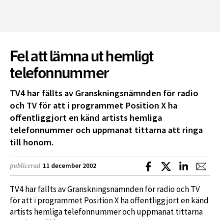
Fel att lämna ut hemligt
telefonnummer
TV4 har fällts av Granskningsnämnden för radio
och TV för att i programmet Position X ha
offentliggjort en känd artists hemliga
telefonnummer och uppmanat tittarna att ringa
till honom.
Dela på Facebook
Dela på X
Dela på L
Dela
11 december 2002
publicerad
TV4 har fällts av Granskningsnämnden för radio och TV
för att i programmet Position X ha offentliggjort en känd
artists hemliga telefonnummer och uppmanat tittarna