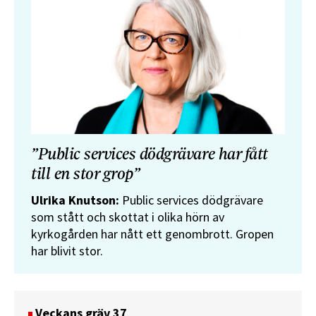
”Public services dödgrävare har fått
till en stor grop”
Ulrika Knutson:
Public services dödgrävare
som stått och skottat i olika hörn av
kyrkogården har nått ett genombrott. Gropen
har blivit stor.
Veckans gräv 37