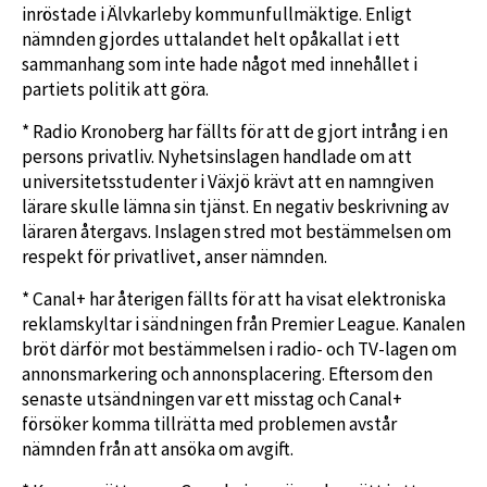
inröstade i Älvkarleby kommunfullmäktige. Enligt
nämnden gjordes uttalandet helt opåkallat i ett
sammanhang som inte hade något med innehållet i
partiets politik att göra.
* Radio Kronoberg har fällts för att de gjort intrång i en
persons privatliv. Nyhetsinslagen handlade om att
universitetsstudenter i Växjö krävt att en namngiven
lärare skulle lämna sin tjänst. En negativ beskrivning av
läraren återgavs. Inslagen stred mot bestämmelsen om
respekt för privatlivet, anser nämnden.
* Canal+ har återigen fällts för att ha visat elektroniska
reklamskyltar i sändningen från Premier League. Kanalen
bröt därför mot bestämmelsen i radio- och TV-lagen om
annonsmarkering och annonsplacering. Eftersom den
senaste utsändningen var ett misstag och Canal+
försöker komma tillrätta med problemen avstår
nämnden från att ansöka om avgift.