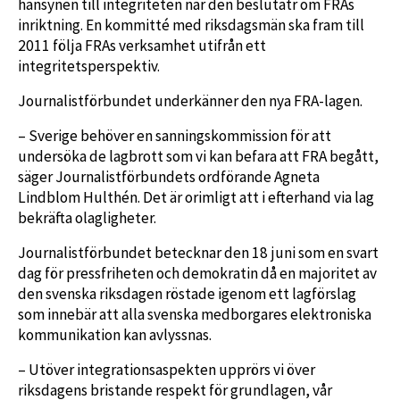
hänsynen till integriteten när den beslutatr om FRAs
inriktning. En kommitté med riksdagsmän ska fram till
2011 följa FRAs verksamhet utifrån ett
integritetsperspektiv.
Journalistförbundet underkänner den nya FRA-lagen.
– Sverige behöver en sanningskommission för att
undersöka de lagbrott som vi kan befara att FRA begått,
säger Journalistförbundets ordförande Agneta
Lindblom Hulthén. Det är orimligt att i efterhand via lag
bekräfta olagligheter.
Journalistförbundet betecknar den 18 juni som en svart
dag för pressfriheten och demokratin då en majoritet av
den svenska riksdagen röstade igenom ett lagförslag
som innebär att alla svenska medborgares elektroniska
kommunikation kan avlyssnas.
– Utöver integrationsaspekten upprörs vi över
riksdagens bristande respekt för grundlagen, vår