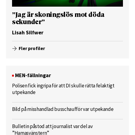
”Jag är skoningslös mot döda
sekunder”
Lisah Silfwer
Fler profiler
MEN-fällningar
Polisen fick ingripa för att DI skulle rätta felaktigt
utpekande
Bild på misshandlad busschaufför var utpekande
Bulletin påstod att journalist var del av
”Hamasvänstern”