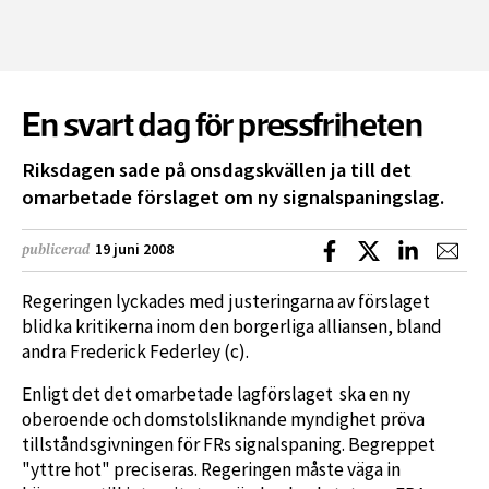
En svart dag för pressfriheten
Riksdagen sade på onsdagskvällen ja till det
omarbetade förslaget om ny signalspaningslag.
Dela på Facebook
Dela på X
Dela på L
Dela
19 juni 2008
publicerad
Regeringen lyckades med justeringarna av förslaget
blidka kritikerna inom den borgerliga alliansen, bland
andra Frederick Federley (c).
Enligt det det omarbetade lagförslaget ska en ny
oberoende och domstolsliknande myndighet pröva
tillståndsgivningen för FRs signalspaning. Begreppet
"yttre hot" preciseras. Regeringen måste väga in