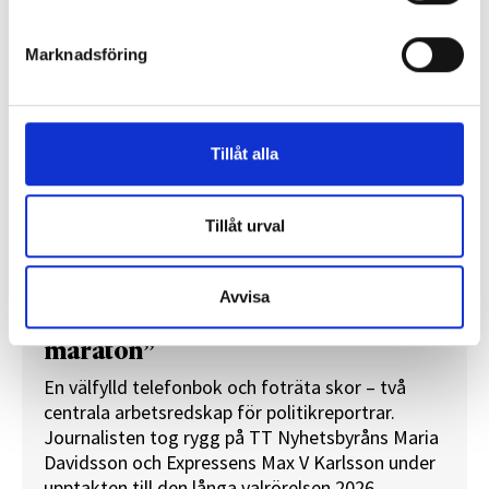
REPORTAGE
Marknadsföring
Tillåt alla
Tillåt urval
Avvisa
”Valåret känns som att sprinta ett
maraton”
En välfylld telefonbok och foträta skor – två
centrala arbetsredskap för politikreportrar.
Journalisten tog rygg på TT Nyhetsbyråns Maria
Davidsson och Expressens Max V Karlsson under
upptakten till den långa valrörelsen 2026