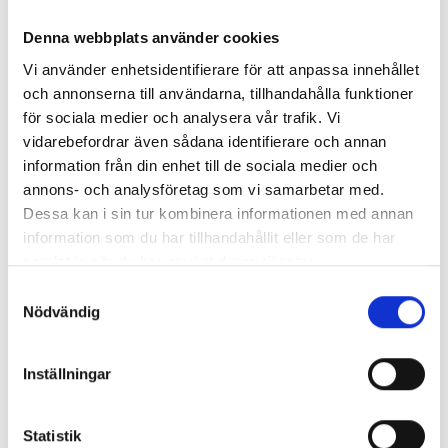
Denna webbplats använder cookies
Vi använder enhetsidentifierare för att anpassa innehållet
och annonserna till användarna, tillhandahålla funktioner
för sociala medier och analysera vår trafik. Vi
vidarebefordrar även sådana identifierare och annan
information från din enhet till de sociala medier och
annons- och analysföretag som vi samarbetar med.
Dessa kan i sin tur kombinera informationen med annan
information som du har tillhandahållit eller som de har
samlat in när du har använt deras tjänster.
Enorma skillnader mellan
Samtyckesval
chefredaktörerna
Nödvändig
Så mycket tjänar dagspresscheferna
Inställningar
Statistik