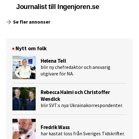
Journalist till Ingenjoren.se
Se fler annonser
Nytt om folk
Helena Tell
blir ny chefredaktör och ansvarig
utgivare för NA.
Rebecca Haimi och Christoffer
Wendick
blir SVT:s nya Ukrainakorrespondenter.
Fredrik Wass
har kastat loss från Sveriges Tidskrifter.