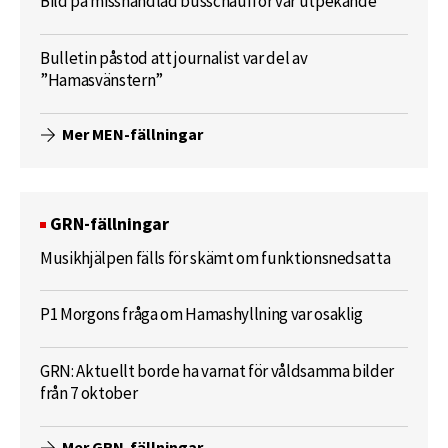
Bild på misshandlad busschaufför var utpekande
Bulletin påstod att journalist var del av
”Hamasvänstern”
Mer MEN-fällningar
GRN-fällningar
Musikhjälpen fälls för skämt om funktionsnedsatta
P1 Morgons fråga om Hamashyllning var osaklig
GRN: Aktuellt borde ha varnat för våldsamma bilder
från 7 oktober
Mer GRN-fällningar