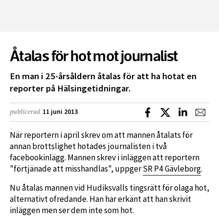
Åtalas för hot mot journalist
En man i 25-årsåldern åtalas för att ha hotat en
reporter på Hälsingetidningar.
Dela på Facebook
Dela på X
Dela på L
Dela
11 juni 2013
publicerad
När reportern i april skrev om att mannen åtalats för
annan brottslighet hotades journalisten i två
facebookinlägg. Mannen skrev i inläggen att reportern
"förtjänade att misshandlas", uppger
SR P4 Gävleborg
.
Nu åtalas mannen vid Hudiksvalls tingsrätt för olaga hot,
alternativt ofredande. Han har erkänt att han skrivit
inläggen men ser dem inte som hot.