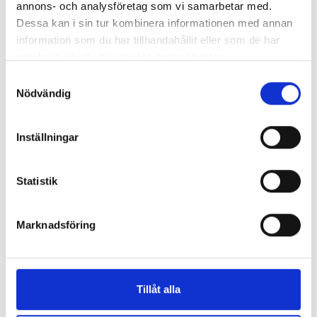
annons- och analysföretag som vi samarbetar med.
Dessa kan i sin tur kombinera informationen med annan
information som du har tillhandahållit eller som de har
samlat in när du har använt deras tjänster.
REPORTAGE
Samtyckesval
Nödvändig
Inställningar
Statistik
Marknadsföring
”Valåret känns som att sprinta ett
maraton”
Tillåt alla
En välfylld telefonbok och foträta skor – två