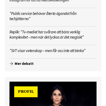
Instagram för att nå hela befolkningen”
”Public service behöver återta ägandet från
techjättarna”
Replik: ”Tv-mediet har svårare att bära verklig
komplexitet – men när det lyckas är det magiskt”
”SVT visar vetenskap – men får oss inte att tänka”
Mer debatt
PROFIL