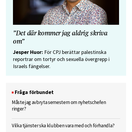
”Det där kommer jag aldrig skriva
om”
Jesper Huor:
För CPJ berättar palestinska
reportrar om tortyr och sexuella övergrepp i
Israels fängelser.
Fråga förbundet
Måste jag avbryta semestern om nyhetschefen
ringer?
Vilka tjänster ska klubben vara med och förhandla?