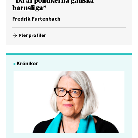
”Då är politikerna ganska
barnsliga”
Fredrik Furtenbach
Fler profiler
Krönikor