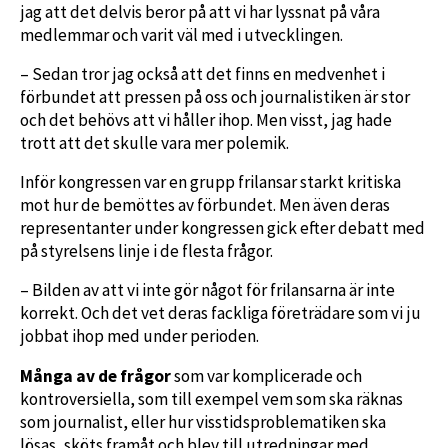
jag att det delvis beror på att vi har lyssnat på våra
medlemmar och varit väl med i utvecklingen.
– Sedan tror jag också att det finns en medvenhet i
förbundet att pressen på oss och journalistiken är stor
och det behövs att vi håller ihop. Men visst, jag hade
trott att det skulle vara mer polemik.
Inför kongressen var en grupp frilansar starkt kritiska
mot hur de bemöttes av förbundet. Men även deras
representanter under kongressen gick efter debatt med
på styrelsens linje i de flesta frågor.
– Bilden av att vi inte gör något för frilansarna är inte
korrekt. Och det vet deras fackliga företrädare som vi ju
jobbat ihop med under perioden.
Många av de frågor
som var komplicerade och
kontroversiella, som till exempel vem som ska räknas
som journalist, eller hur visstidsproblematiken ska
lösas, sköts framåt och blev till utredningar med