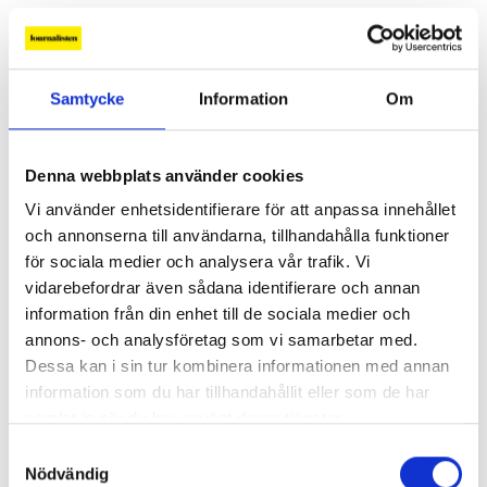
Samtycke
Information
Om
Denna webbplats använder cookies
Vi använder enhetsidentifierare för att anpassa innehållet
och annonserna till användarna, tillhandahålla funktioner
för sociala medier och analysera vår trafik. Vi
vidarebefordrar även sådana identifierare och annan
Lönerna – redaktion för redaktion
information från din enhet till de sociala medier och
annons- och analysföretag som vi samarbetar med.
Så mycket tjänar vi – och våra chefer
Dessa kan i sin tur kombinera informationen med annan
information som du har tillhandahållit eller som de har
samlat in när du har använt deras tjänster.
Samtyckesval
Nödvändig