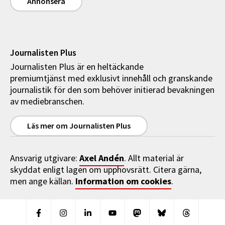
Annonsera
Journalisten Plus
Journalisten Plus är en heltäckande
premiumtjänst med exklusivt innehåll och granskande
journalistik för den som behöver initierad bevakningen
av mediebranschen.
Läs mer om Journalisten Plus
Axel Andén
Ansvarig utgivare:
. Allt material är
skyddat enligt lagen om upphovsrätt. Citera gärna,
Information om cookies
men ange källan.
.
Facebook
Instagram
Linkedin
Youtube
Mastodon
Bluesky
Threads