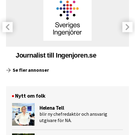
Journalist till Ingenjoren.se
Se fler annonser
Nytt om folk
Helena Tell
blir ny chefredaktör och ansvarig
utgivare för NA.