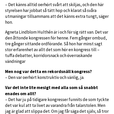
– Det känns alltid oerhört svårt att skiljas, och den här
styrelsen har jobbat så tätt hop och klarat så svåra
utmaningar tillsammans att det känns extra tungt, säger
hon.
Agneta Lindblom Hulthén är i och för sig rätt van. Det var
den åttonde kongressen för henne. Fem gånger ombud,
tre gånger sittande ordförande. Så hon har minst sagt
stor erfarenhet av allt det som hör en kongress till –
tuffa debatter, korridorsnack och överraskande
vändningar
Men nog var detta en rekordsnäll kongress?
– Den var oerhört konstruktiv och vänlig, ja.
Var det inte lite mesigt med alla som så snabbt
enades om allt?
– Det har ju på tidigare kongresser funnits de som tyckte
det var kul att ta livet av varandra från talarstolen. Men
jag är glad att slippa det. Om jag får säga det själv, så tror