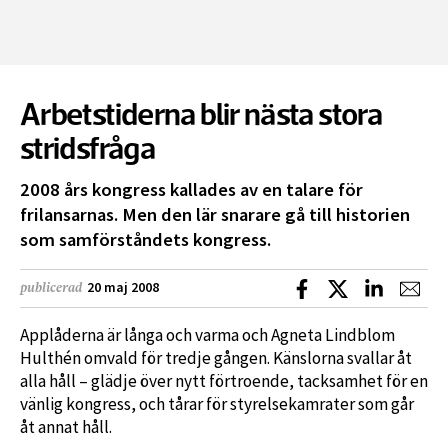
Arbetstiderna blir nästa stora
stridsfråga
2008 års kongress kallades av en talare för
frilansarnas. Men den lär snarare gå till historien
som samförståndets kongress.
Dela på Facebook
Dela på X
Dela på L
Dela
20 maj 2008
publicerad
Applåderna är långa och varma och Agneta Lindblom
Hulthén omvald för tredje gången. Känslorna svallar åt
alla håll – glädje över nytt förtroende, tacksamhet för en
vänlig kongress, och tårar för styrelsekamrater som går
åt annat håll.