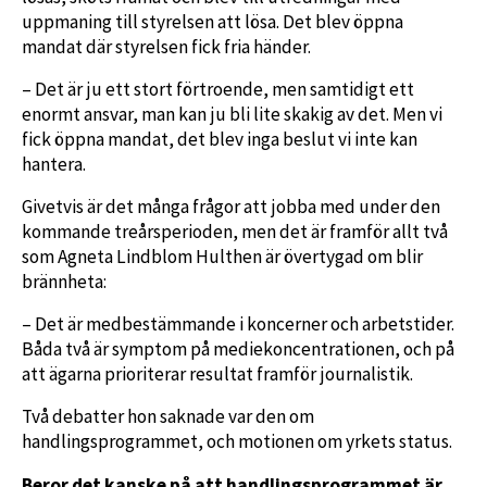
uppmaning till styrelsen att lösa. Det blev öppna
mandat där styrelsen fick fria händer.
– Det är ju ett stort förtroende, men samtidigt ett
enormt ansvar, man kan ju bli lite skakig av det. Men vi
fick öppna mandat, det blev inga beslut vi inte kan
hantera.
Givetvis är det många frågor att jobba med under den
kommande treårsperioden, men det är framför allt två
som Agneta Lindblom Hulthen är övertygad om blir
brännheta:
– Det är medbestämmande i koncerner och arbetstider.
Båda två är symptom på mediekoncentrationen, och på
att ägarna prioriterar resultat framför journalistik.
Två debatter hon saknade var den om
handlingsprogrammet, och motionen om yrkets status.
Beror det kanske på att handlingsprogrammet är