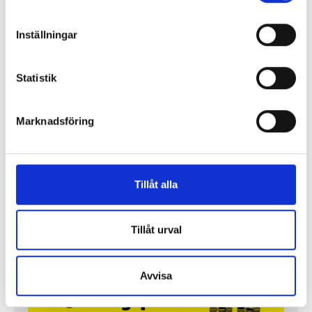
Inställningar
Statistik
Marknadsföring
Så mycket tjänar mediecheferna
Så mycket tjänar 260 mediechefer
Tillåt alla
Tillåt urval
Avvisa